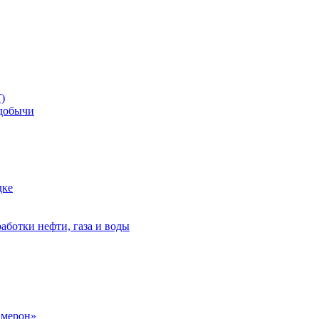
)
добычи
дке
аботки нефти, газа и воды
амерон»