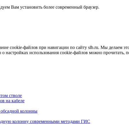
ндуем Вам установить более современный браузер.
е cookie-файлов при навигации по сайту slb.ru. Мы делаем это 
о настройках использования cookie-файлов можно прочитать, 
том стволе
в на кабеле
я обсадной колонны
садную колонну современными методами ГИС