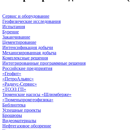
Сервис и оборудование
Геофизические исследования
Испытания
Бурение
Заканчивание
Цементирование
Интенсификация добычи
Механизированная добыча
Комплексные решения
Интегрированные программные решения
Российские предприятия
«Геофит»
«ПетроАльянс»
«Радиус-Сервис»
«ТОЭЗ ГП»
Тюменские насосы «Шлюмберже»
«Тюменьпромгеофизика»
Библиотека
Успешные проекты
Брошюры
Видеоматериалы
Нефтегазовое обозрение