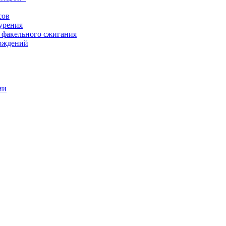
сов
урения
 факельного сжигания
рождений
ии