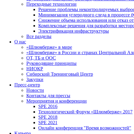
Переходные технологии
Решение проблемы неконтролируемых выбро
Минимизация углеродного следа в процессе б
Снижение объема использования или отказ от
Комплексные решения для разработки место
Электрификация инфраструктуры
Все разделы
О нас
«Шлюмберже» в мире
«Шлюмберже» в России и странах Центральной Аз
ОТ, ТБ и ООС
Руководящие принципы
НИОКР
Сибирский Тренинговый Центр
Закупки
Пресс-центр
Новости
Контакты для прессы
Мероприятия и конференции
SPE 2016
Технологический Форум «Шлюмберже» 2017
SPE 2018
SPE 2021
Онлайн конференция "Время возможностей"
Карьера