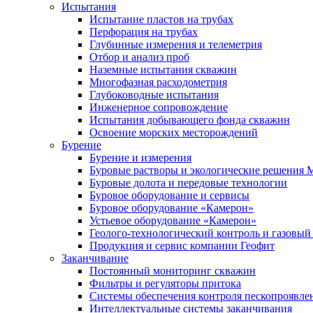
Испытания
Испытание пластов на трубах
Перфорация на трубах
Глубинные измерения и телеметрия
Отбор и анализ проб
Наземные испытания скважин
Многофазная расходометрия
Глубоководные испытания
Инженерное сопровождение
Испытания добывающего фонда скважин
Освоение морских месторождений
Бурение
Бурение и измерения
Буровые растворы и экологические решения
Буровые долота и передовые технологии
Буровое оборудование и сервисы
Буровое оборудование «Камерон»
Устьевое оборудование «Камерон»
Геолого-технологический контроль и газовый
Продукция и сервис компании Геофит
Заканчивание
Постоянный мониторинг скважин
Фильтры и регуляторы притока
Cистемы обеспечения контроля пескопроявле
Интеллектуальные системы заканчивания