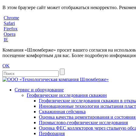
В этом браузере сайт может отображаться некорректно. Рекоме
Chrome
Safari
Firefox
Opera
IE
Компания «Шлюмберже» просит вашего согласия на использовани
посещение комфортным для вас. Более подробную информацию 
OK
Сервис и оборудование
Геофизические исследования скважин
Геофизические исследования скважин в откры
Инновационные технологии испытания пласто
Скважинная сейсмика
Оценка качества цементирования и состояни
Промыслово-геофизические исследования
Оценка ФЕС коллекторов через стальную об
Перфорация