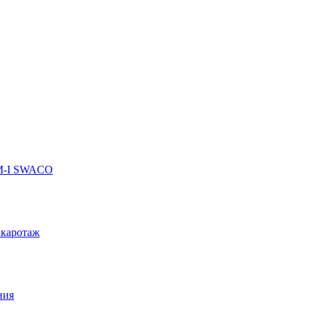
 M-I SWACO
 каротаж
ния