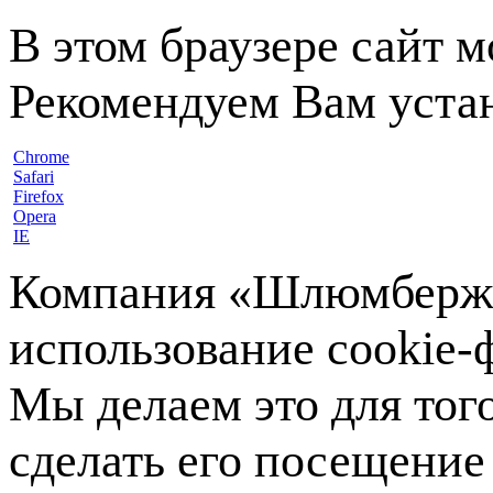
В этом браузере сайт 
Рекомендуем Вам устан
Chrome
Safari
Firefox
Opera
IE
Компания «Шлюмберже»
использование cookie-ф
Мы делаем это для тог
сделать его посещение