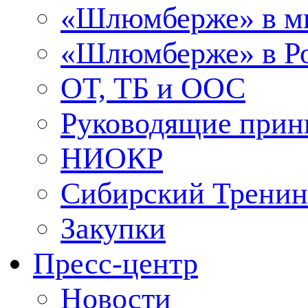
«Шлюмберже» в м
«Шлюмберже» в Ро
ОТ, ТБ и ООС
Руководящие при
НИОКР
Сибирский Тренин
Закупки
Пресс-центр
Новости