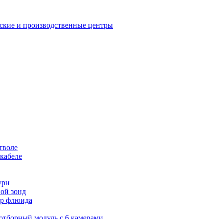
еские и производственные центры
тволе
кабеле
урн
ой зонд
тор флюида
оотборный модуль с 6 камерами