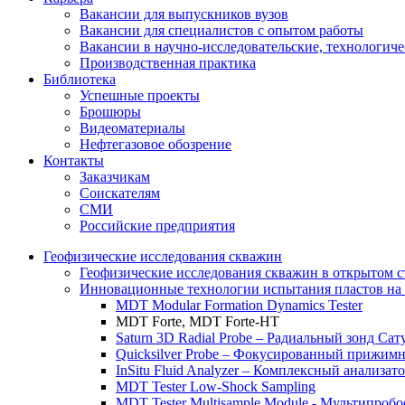
Вакансии для выпускников вузов
Вакансии для специалистов с опытом работы
Вакансии в научно-исследовательские, технологич
Производственная практика
Библиотека
Успешные проекты
Брошюры
Видеоматериалы
Нефтегазовое обозрение
Контакты
Заказчикам
Соискателям
СМИ
Российские предприятия
Геофизические исследования скважин
Геофизические исследования скважин в открытом с
Инновационные технологии испытания пластов на 
MDT Modular Formation Dynamics Tester
MDT Forte, MDT Forte-HT
Saturn 3D Radial Probe – Радиальный зонд Сат
Quicksilver Probe – Фокусированный прижимн
InSitu Fluid Analyzer – Комплексный анализа
MDT Tester Low-Shock Sampling
MDT Tester Multisample Module - Мультипроб