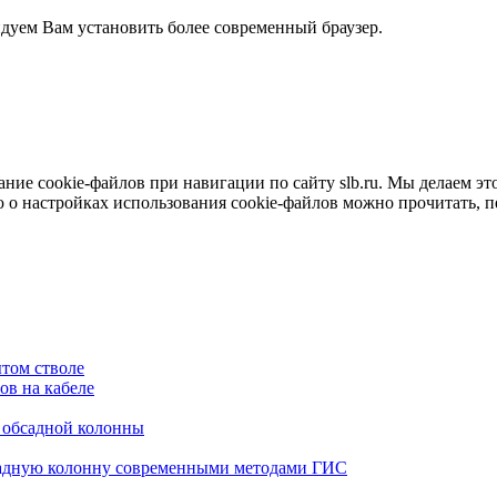
ндуем Вам установить более современный браузер.
е cookie-файлов при навигации по сайту slb.ru. Мы делаем это 
о настройках использования cookie-файлов можно прочитать, 
том стволе
в на кабеле
я обсадной колонны
садную колонну современными методами ГИС