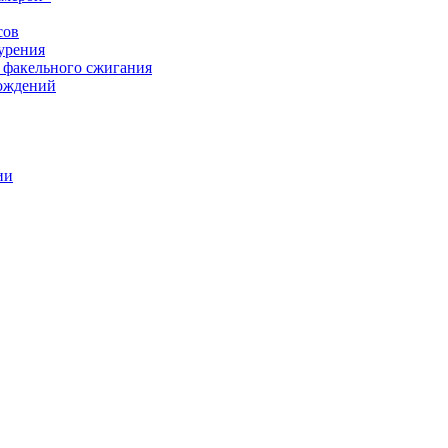
сов
урения
 факельного сжигания
рождений
ии