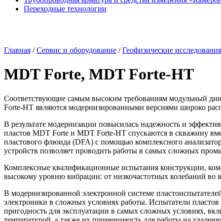
Переходные технологии
Главная
/
Сервис и оборудование
/
Геофизические исследовани
MDT Forte, MDT Forte-HT
Соответствующие самым высоким требованиям модульный дина
Forte-HT
являются модернизированными версиями широко рас
В результате модернизации повысилась надежность и эффектив
пластов MDT Forte и MDT
Forte-HT
спускаются в скважину вме
пластового флюида (DFA) с помощью комплексного анализатора 
устройств позволяет проводить работы в самых сложных пром
Комплексные квалификационные испытания конструкции, комп
высокому уровню вибрации: от низкочастотных колебаний во 
В модернизированной электронной системе пластоиспытателе
электроники в сложных условиях работы. Испытатели пластов 
пригодность для эксплуатации в самых сложных условиях, вкл
температурой, а также их применимость для работы на удален