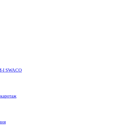
 M-I SWACO
 каротаж
ния