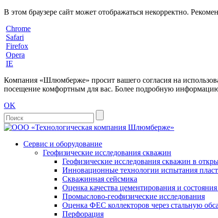
В этом браузере сайт может отображаться некорректно. Рекоме
Chrome
Safari
Firefox
Opera
IE
Компания «Шлюмберже» просит вашего согласия на использовани
посещение комфортным для вас. Более подробную информацию 
OK
Сервис и оборудование
Геофизические исследования скважин
Геофизические исследования скважин в откры
Инновационные технологии испытания пласто
Скважинная сейсмика
Оценка качества цементирования и состояни
Промыслово-геофизические исследования
Оценка ФЕС коллекторов через стальную об
Перфорация