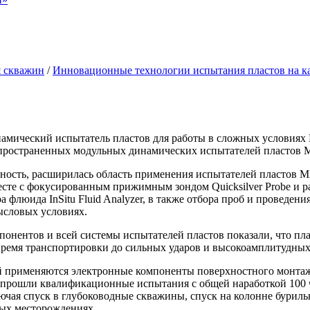
я скважин
/
Инновационные технологии испытания пластов на к
мический испытатель пластов для работы в сложных условиях
пространенных модульных динамических испытателей пластов
ность, расширилась область применения испытателей пластов M
сте с фокусированным прижимным зондом Quicksilver Probe и р
флюида InSitu Fluid Analyzer, в также отбора проб и проведен
ысловых условиях.
онентов и всей системы испытателей пластов показали, что п
время транспортировки до сильных ударов и высокоамплитудных
й применяются электронные компоненты поверхностного монтаж
прошли квалификационные испытания с общей наработкой 100 час
ючая спуск в глубоководные скважины, спуск на колонне буриль
ных месторождениях.