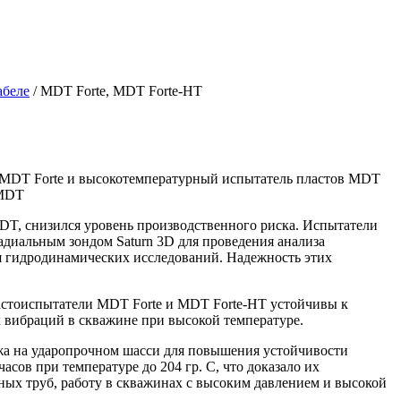
абеле
/
MDT Forte, MDT Forte-HT
 MDT Forte и высокотемпературный испытатель пластов MDT
 MDT
DT, снизился уровень производственного риска. Испытатели
адиальным зондом Saturn 3D для проведения анализа
ия гидродинамических исследований. Надежность этих
ластоиспытатели MDT Forte и MDT
Forte-HT
устойчивы к
 вибраций в скважине при высокой температуре.
а на ударопрочном шасси для повышения устойчивости
ов при температуре до 204 гр. C, что доказало их
ных труб, работу в скважинах с высоким давлением и высокой