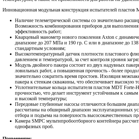
Инновационная модульная конструкция испытателей пластов
Наличие телеметрической системы со значительно расши
Возможность комбинирования приборов для выполнения н
эффективность работ;
Кварцевый манометр нового поколения Axton с динамичес
диапазоне до 207 МПа и 190 гр. C или в диапазоне до 1
стандартным условиям;
Высокотемпературный датчик плотности пластового флюид
давлением и температурой, за счет контроля уровня заг
Модуль двойного пакера состоит из двух надувных пакер
ловильных работ, а повышенная прочность - более продо
значительно сократить время простоев. Изоляция межпак
пакера к стенкам скважины, что обеспечивает высокую т
Уплотнительные кольца испытателя пластов MDT
Forte-
прочностью, что делает инструмент устойчивым к самы
и высокой температуры;
Передовые глубинные насосы отличаются большим диапаз
рассчитаны на обширный диапазон эксплуатационных усл
отбора и подъема на поверхность высосокачественных п
Камера SMPC мультипробоотборного контейнера рассчитан
однофазных проб.
Применение: