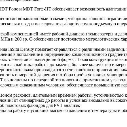
 MDT Forte и MDT
Forte-HT
обеспечивает возможность адаптации
ренными возможностями означает, что длина колонны ограничив
ескольких задач исследования за одину спускоподъемную опер
кой компенсацией имеет рабочий диапазон температуры и давле
38 МПа и 200 гр. C обеспечивает постоянство метрологических х
а InSitu Density помогает справляться с различными задачами,
рязнения в дополнение к определению композиционного градиент
ных элементов асимметричной формы. Такая конструкция позвол
лжительный цикл работы до замены, большее количество измере
ерного интервала производится за счет плотного прилегания н
очность измерений давления и отбора проб в условиях малопро
HT
выполнены по передовой технологии с применением углеродн
м сложным скважинным условиям, обеспечивает повышенную герм
оном расходов, длительным временем работы, устойчивостью к
овий: от стандартных до работы в условиях аномально высоког
роб пластовых флюидов для PVT анализа;
а на работу в условиях высокого давления и температуры и об