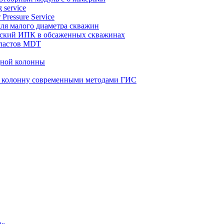
 service
 Pressure Service
 для малого диаметра скважин
ческий ИПК в обсаженных скважинах
пластов MDT
дной колонны
ю колонну современными методами ГИС
н»