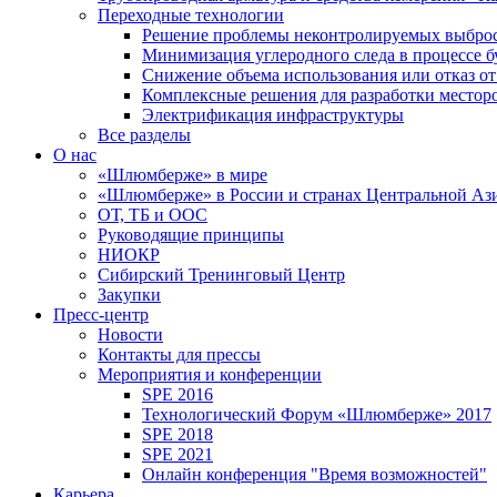
Переходные технологии
Решение проблемы неконтролируемых выбро
Минимизация углеродного следа в процессе б
Снижение объема использования или отказ от
Комплексные решения для разработки место
Электрификация инфраструктуры
Все разделы
О нас
«Шлюмберже» в мире
«Шлюмберже» в России и странах Центральной Аз
ОТ, ТБ и ООС
Руководящие принципы
НИОКР
Сибирский Тренинговый Центр
Закупки
Пресс-центр
Новости
Контакты для прессы
Мероприятия и конференции
SPE 2016
Технологический Форум «Шлюмберже» 2017
SPE 2018
SPE 2021
Онлайн конференция "Время возможностей"
Карьера