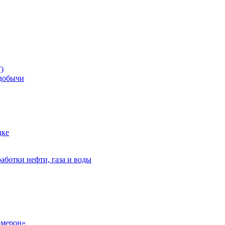
)
добычи
дке
аботки нефти, газа и воды
амерон»