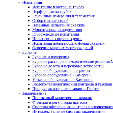
Испытания
Испытание пластов на трубах
Перфорация на трубах
Глубинные измерения и телеметрия
Отбор и анализ проб
Наземные испытания скважин
Многофазная расходометрия
Глубоководные испытания
Инженерное сопровождение
Испытания добывающего фонда скважин
Освоение морских месторождений
Бурение
Бурение и измерения
Буровые растворы и экологические решения
Буровые долота и передовые технологии
Буровое оборудование и сервисы
Буровое оборудование «Камерон»
Устьевое оборудование «Камерон»
Геолого-технологический контроль и газовый
Продукция и сервис компании Геофит
Заканчивание
Постоянный мониторинг скважин
Фильтры и регуляторы притока
Cистемы обеспечения контроля пескопроявле
Интеллектуальные системы заканчивания