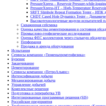
PressureXpress – Reservoir Pressure-while-logging
PressureXpress-HT – High-Temperature Reservoir
SRFT Slimhole Repeat Formation Tester – ИПК
CHDT Cased Hole Dynamics Tester – Динами
Высокотехнологичные модули испытателей 
Скважинная сейсмика
Оценка качества цементирования и состояния обса
Промыслово-геофизические исследования
Оценка ФЕС коллекторов через стальную обсадну
Перфорация
Продажа и аренда оборудования
Испытания
Сервисы компании «Тюменьпромгеофизика»
Бурение
Заканчивание
Цементирование
Сервисы компании «ПетроАльянс»
Интенсификация добычи
Механизированная добыча
Управление добычей
Комплексные решения
Подготовка и переработка УВ
Интегрированные программные решения (SIS)
Российские предприятия
Трубопроводная арматура и средства измерения «Камеро