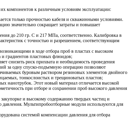
 их компонентов к различным условиям эксплуатации:
ается только прочностью кабеля и скважинными условиями.
ацию значительно сокращает затраты и повышает
ния до 210 гр. C и 217 МПа, соответственно. Калибровка в
арактеристик с точностью и разрешением, соответствующим
 возникающими в ходе отбора проб в пластах с высоким
а и градиентов пластовых флюидов;
яет снизить риск прихвата и необходимость проведения
ний за одну
спуско-подъемную
операцию позволяют
акачиваемых буровым раствором резиновых элементов двойного
ницаемых, тонкослоистых и трещиноватых пластов;
ых нанотрубок. Этот новый материал отличается высокой
етичность при отборе и сохранении проб высокого давления
 закупорке и высокому содержанию твердых частиц и
о давления. Мультипробоотборные модули используются для
орудована системой компенсации давления для отбора