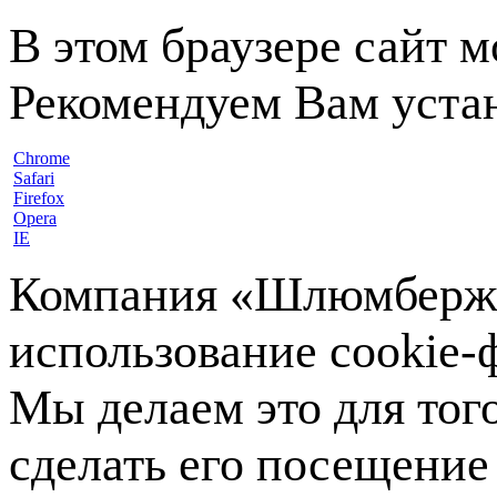
В этом браузере сайт 
Рекомендуем Вам устан
Chrome
Safari
Firefox
Opera
IE
Компания «Шлюмберже»
использование cookie-ф
Мы делаем это для тог
сделать его посещение