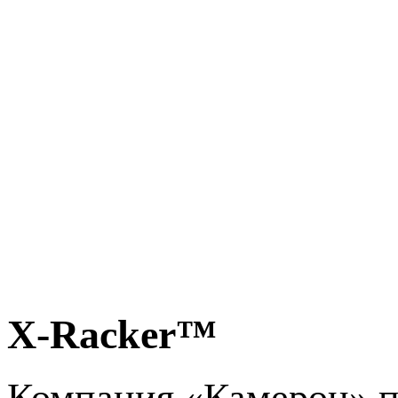
X-Racker™
Компания «Камерон» п