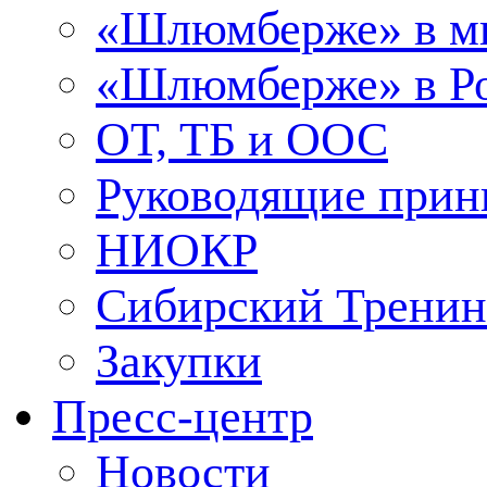
«Шлюмберже» в м
«Шлюмберже» в Ро
ОТ, ТБ и ООС
Руководящие при
НИОКР
Сибирский Тренин
Закупки
Пресс-центр
Новости