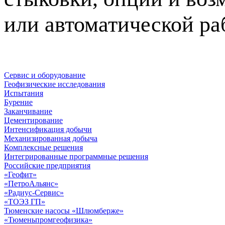
или автоматической ра
Сервис и оборудование
Геофизические исследования
Испытания
Бурение
Заканчивание
Цементирование
Интенсификация добычи
Механизированная добыча
Комплексные решения
Интегрированные программные решения
Российские предприятия
«Геофит»
«ПетроАльянс»
«Радиус-Сервис»
«ТОЭЗ ГП»
Тюменские насосы «Шлюмберже»
«Тюменьпромгеофизика»