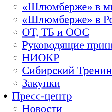
«Шлюмберже» в м
«Шлюмберже» в Ро
ОТ, ТБ и ООС
Руководящие при
НИОКР
Сибирский Тренин
Закупки
Пресс-центр
Новости