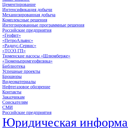
Цементирование
Интенсификация добычи
Механизированная добыча
Комплексные решения
Интегрированные программные решения
Российские предприятия
«Геофит»
«ПетроАльянс»
«Радиус-Сервис»
«ТОЭЗ ГП»
Тюменские насосы «Шлюмберже»
«Тюменьпромгеофизика»
Библиотека
Успешные проекты
Брошюры
Видеоматериалы
Нефтегазовое обозрение
Контакты
Заказчикам
Соискателям
СМИ
Российские предприятия
Юридическая информа