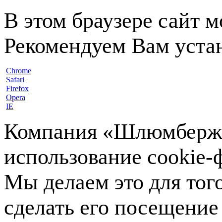
В этом браузере сайт 
Рекомендуем Вам устан
Chrome
Safari
Firefox
Opera
IE
Компания «Шлюмберже»
использование cookie-ф
Мы делаем это для тог
сделать его посещение