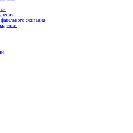
сов
урения
 факельного сжигания
рождений
ии