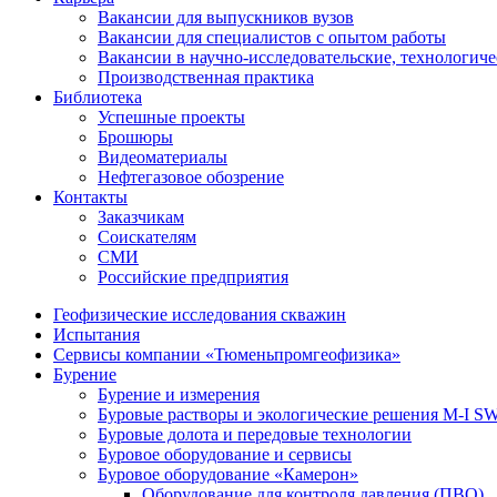
Вакансии для выпускников вузов
Вакансии для специалистов с опытом работы
Вакансии в научно-исследовательские, технологич
Производственная практика
Библиотека
Успешные проекты
Брошюры
Видеоматериалы
Нефтегазовое обозрение
Контакты
Заказчикам
Соискателям
СМИ
Российские предприятия
Геофизические исследования скважин
Испытания
Сервисы компании «Тюменьпромгеофизика»
Бурение
Бурение и измерения
Буровые растворы и экологические решения M-I 
Буровые долота и передовые технологии
Буровое оборудование и сервисы
Буровое оборудование «Камерон»
Оборудование для контроля давления (ПВО)