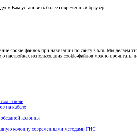
ндуем Вам установить более современный браузер.
е cookie-файлов при навигации по сайту slb.ru. Мы делаем это 
о настройках использования cookie-файлов можно прочитать, 
том стволе
в на кабеле
я обсадной колонны
садную колонну современными методами ГИС