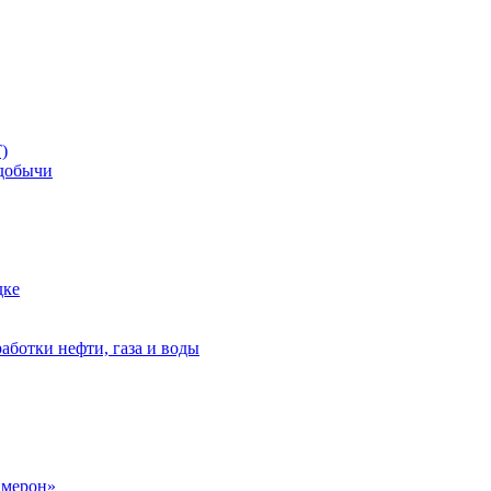
)
добычи
дке
аботки нефти, газа и воды
амерон»