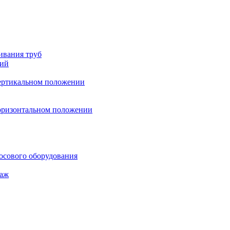
ивания труб
ний
вертикальном положении
горизонтальном положении
осового оборудования
таж