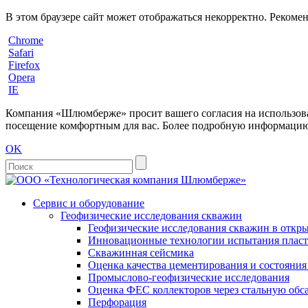
В этом браузере сайт может отображаться некорректно. Рекоме
Chrome
Safari
Firefox
Opera
IE
Компания «Шлюмберже» просит вашего согласия на использовани
посещение комфортным для вас. Более подробную информацию 
OK
Сервис и оборудование
Геофизические исследования скважин
Геофизические исследования скважин в откры
Инновационные технологии испытания пласто
Скважинная сейсмика
Оценка качества цементирования и состояни
Промыслово-геофизические исследования
Оценка ФЕС коллекторов через стальную об
Перфорация