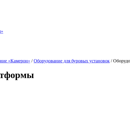
н»
ание «Камерон»
/
Оборудование для буровых установок
/
Оборудо
атформы