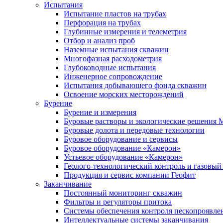
Испытания
Испытание пластов на трубах
Перфорация на трубах
Глубинные измерения и телеметрия
Отбор и анализ проб
Наземные испытания скважин
Многофазная расходометрия
Глубоководные испытания
Инженерное сопровождение
Испытания добывающего фонда скважин
Освоение морских месторождений
Бурение
Бурение и измерения
Буровые растворы и экологические решения
Буровые долота и передовые технологии
Буровое оборудование и сервисы
Буровое оборудование «Камерон»
Устьевое оборудование «Камерон»
Геолого-технологический контроль и газовый
Продукция и сервис компании Геофит
Заканчивание
Постоянный мониторинг скважин
Фильтры и регуляторы притока
Cистемы обеспечения контроля пескопроявле
Интеллектуальные системы заканчивания