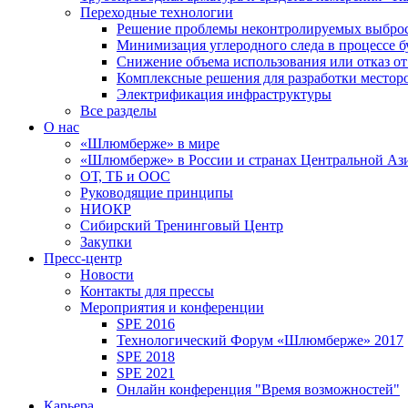
Переходные технологии
Решение проблемы неконтролируемых выбро
Минимизация углеродного следа в процессе б
Снижение объема использования или отказ от
Комплексные решения для разработки место
Электрификация инфраструктуры
Все разделы
О нас
«Шлюмберже» в мире
«Шлюмберже» в России и странах Центральной Аз
ОТ, ТБ и ООС
Руководящие принципы
НИОКР
Сибирский Тренинговый Центр
Закупки
Пресс-центр
Новости
Контакты для прессы
Мероприятия и конференции
SPE 2016
Технологический Форум «Шлюмберже» 2017
SPE 2018
SPE 2021
Онлайн конференция "Время возможностей"
Карьера