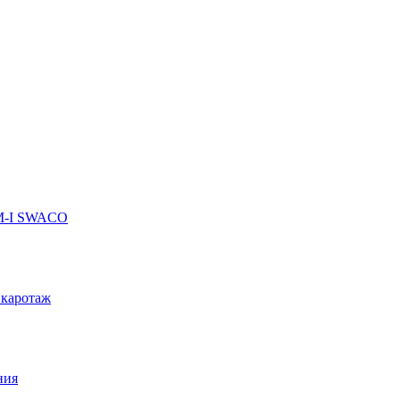
 M-I SWACO
 каротаж
ния