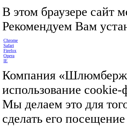
В этом браузере сайт 
Рекомендуем Вам устан
Chrome
Safari
Firefox
Opera
IE
Компания «Шлюмберже»
использование cookie-ф
Мы делаем это для тог
сделать его посещение