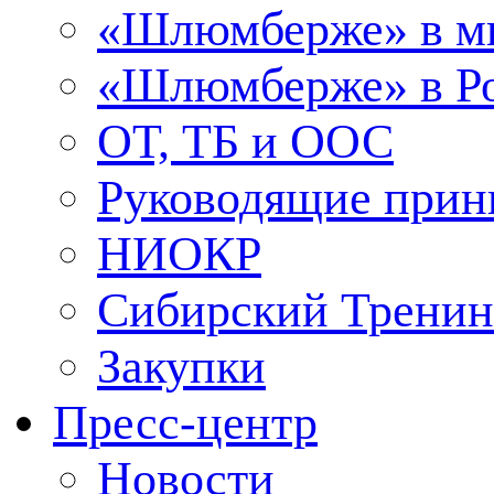
«Шлюмберже» в м
«Шлюмберже» в Ро
ОТ, ТБ и ООС
Руководящие при
НИОКР
Сибирский Тренин
Закупки
Пресс-центр
Новости