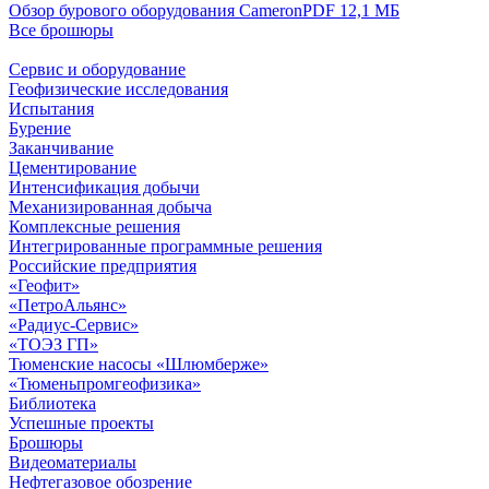
Обзор бурового оборудования Cameron
PDF 12,1 МБ
Все брошюры
Сервис и оборудование
Геофизические исследования
Испытания
Бурение
Заканчивание
Цементирование
Интенсификация добычи
Механизированная добыча
Комплексные решения
Интегрированные программные решения
Российские предприятия
«Геофит»
«ПетроАльянс»
«Радиус-Сервис»
«ТОЭЗ ГП»
Тюменские насосы «Шлюмберже»
«Тюменьпромгеофизика»
Библиотека
Успешные проекты
Брошюры
Видеоматериалы
Нефтегазовое обозрение