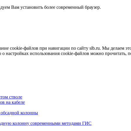
ндуем Вам установить более современный браузер.
е cookie-файлов при навигации по сайту slb.ru. Мы делаем это 
о настройках использования cookie-файлов можно прочитать, 
том стволе
в на кабеле
я обсадной колонны
садную колонну современными методами ГИС