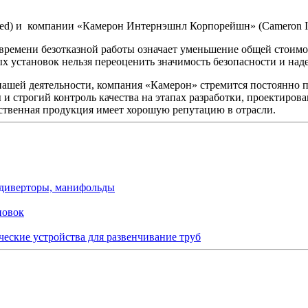
d) и компании «Камерон Интернэшнл Корпорейшн» (Cameron Inter
ремени безотказной работы означает уменьшение общей стоимос
х установок нельзя переоценить значимость безопасности и над
ашей деятельности, компания «Камерон» стремится постоянно 
и строгий контроль качества на этапах разработки, проектирова
ственная продукция имеет хорошую репутацию в отрасли.
 диверторы, манифольды
новок
ческие устройства для развенчивание труб