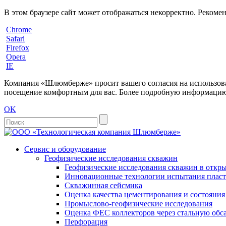
В этом браузере сайт может отображаться некорректно. Рекоме
Chrome
Safari
Firefox
Opera
IE
Компания «Шлюмберже» просит вашего согласия на использовани
посещение комфортным для вас. Более подробную информацию 
OK
Сервис и оборудование
Геофизические исследования скважин
Геофизические исследования скважин в откры
Инновационные технологии испытания пласто
Скважинная сейсмика
Оценка качества цементирования и состояни
Промыслово-геофизические исследования
Оценка ФЕС коллекторов через стальную об
Перфорация