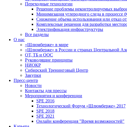
Переходные технологии
Решение проблемы неконтролируемых выбро
Минимизация углеродного следа в процессе б
Снижение объема использования или отказ от
Комплексные решения для разработки место
Электрификация инфраструктуры
Все разделы
О нас
«Шлюмберже» в мире
«Шлюмберже» в России и странах Центральной Аз
ОТ, ТБ и ООС
Руководящие принципы
НИОКР
Сибирский Тренинговый Центр
Закупки
Пресс-центр
Новости
Контакты для прессы
Мероприятия и конференции
SPE 2016
Технологический Форум «Шлюмберже» 2017
SPE 2018
SPE 2021
Онлайн конференция "Время возможностей"
Карьера