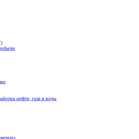
)
добычи
дке
аботки нефти, газа и воды
амерон»