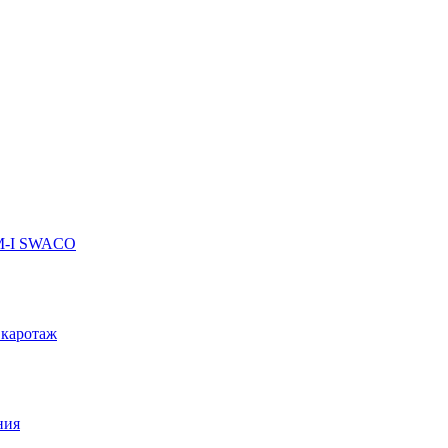
 M-I SWACO
 каротаж
ния