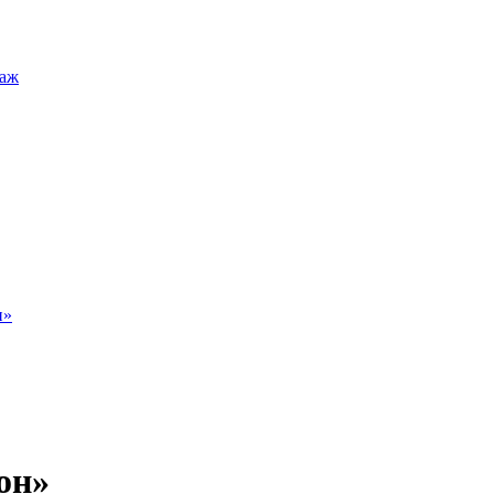
таж
н»
он»