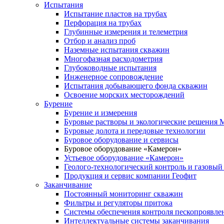
Испытания
Испытание пластов на трубах
Перфорация на трубах
Глубинные измерения и телеметрия
Отбор и анализ проб
Наземные испытания скважин
Многофазная расходометрия
Глубоководные испытания
Инженерное сопровождение
Испытания добывающего фонда скважин
Освоение морских месторождений
Бурение
Бурение и измерения
Буровые растворы и экологические решения
Буровые долота и передовые технологии
Буровое оборудование и сервисы
Буровое оборудование «Камерон»
Устьевое оборудование «Камерон»
Геолого-технологический контроль и газовый
Продукция и сервис компании Геофит
Заканчивание
Постоянный мониторинг скважин
Фильтры и регуляторы притока
Cистемы обеспечения контроля пескопроявле
Интеллектуальные системы заканчивания