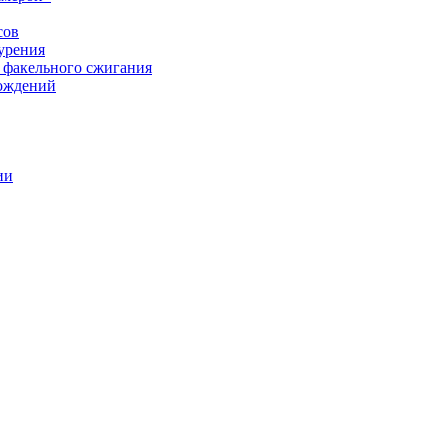
сов
урения
 факельного сжигания
рождений
ии