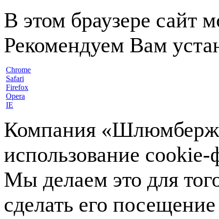
В этом браузере сайт 
Рекомендуем Вам устан
Chrome
Safari
Firefox
Opera
IE
Компания «Шлюмберже»
использование cookie-ф
Мы делаем это для тог
сделать его посещение