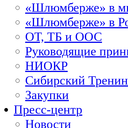
«Шлюмберже» в м
«Шлюмберже» в Ро
ОТ, ТБ и ООС
Руководящие при
НИОКР
Сибирский Тренин
Закупки
Пресс-центр
Новости