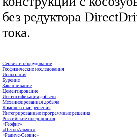
конструкции с косозу
без редуктора DirectD
тока.
Сервис и оборудование
Геофизические исследования
Испытания
Бурение
Заканчивание
Цементирование
Интенсификация добычи
Механизированная добыча
Комплексные решения
Интегрированные программные решения
Российские предприятия
«Геофит»
«ПетроАльянс»
«Радиус-Сервис»