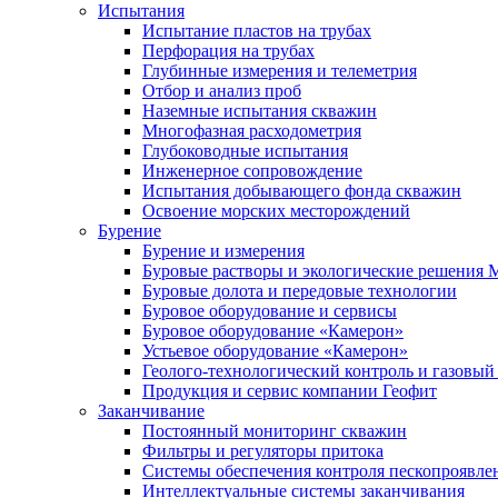
Испытания
Испытание пластов на трубах
Перфорация на трубах
Глубинные измерения и телеметрия
Отбор и анализ проб
Наземные испытания скважин
Многофазная расходометрия
Глубоководные испытания
Инженерное сопровождение
Испытания добывающего фонда скважин
Освоение морских месторождений
Бурение
Бурение и измерения
Буровые растворы и экологические решения
Буровые долота и передовые технологии
Буровое оборудование и сервисы
Буровое оборудование «Камерон»
Устьевое оборудование «Камерон»
Геолого-технологический контроль и газовый
Продукция и сервис компании Геофит
Заканчивание
Постоянный мониторинг скважин
Фильтры и регуляторы притока
Cистемы обеспечения контроля пескопроявле
Интеллектуальные системы заканчивания