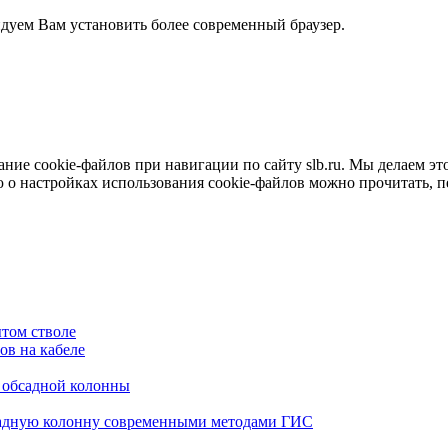
ндуем Вам установить более современный браузер.
е cookie-файлов при навигации по сайту slb.ru. Мы делаем это 
о настройках использования cookie-файлов можно прочитать, 
том стволе
в на кабеле
я обсадной колонны
садную колонну современными методами ГИС