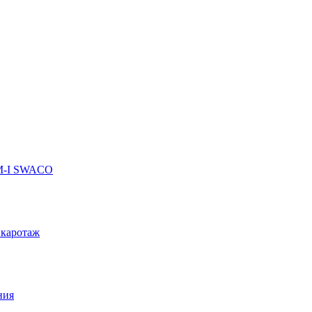
 M-I SWACO
 каротаж
ния