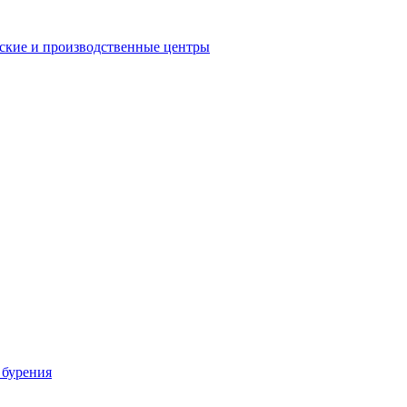
еские и производственные центры
 бурения