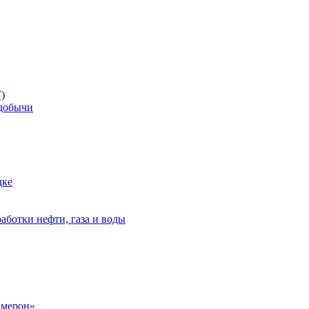
)
добычи
дке
аботки нефти, газа и воды
амерон»