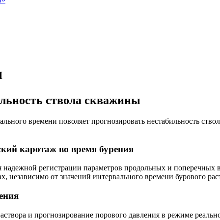
я
ильность ствола скважины
льного времени поволяет прогнозировать нестабильность ствол
кий каротаж во время бурения
 надежной регистрации параметров продольных и поперечных во
зах, независимо от значений интервального времени бурового рас
ения
раствора и прогнозирование порового давления в режиме реальн