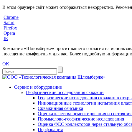
В этом браузере сайт может отображаться некорректно. Рекоме
Chrome
Safari
Firefox
Opera
IE
Компания «Шлюмберже» просит вашего согласия на использовани
посещение комфортным для вас. Более подробную информацию 
OK
Сервис и оборудование
Геофизические исследования скважин
Геофизические исследования скважин в откры
Инновационные технологии испытания пласто
Скважинная сейсмика
Оценка качества цементирования и состояни
Промыслово-геофизические исследования
Оценка ФЕС коллекторов через стальную об
Перфорация