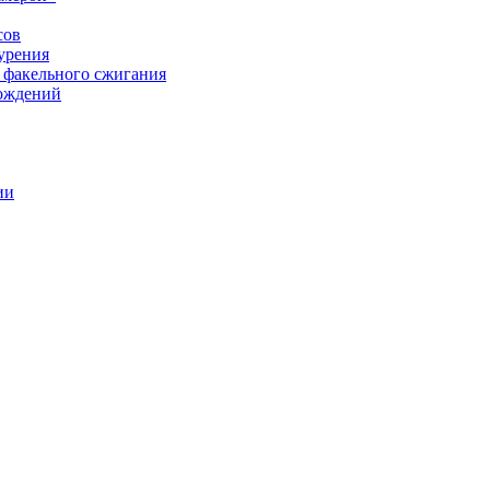
сов
урения
 факельного сжигания
рождений
ии