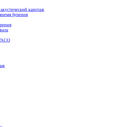
 акустический каротаж
время бурения
урения
вала
SWACO
таж
н»