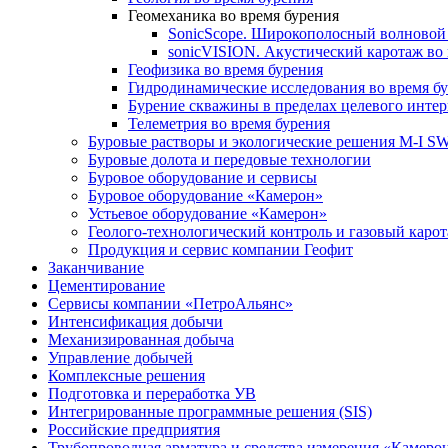
Геомеханика во время бурения
SonicScope. Широкополосный волновой
sonicVISION. Акустический каротаж во 
Геофизика во время бурения
Гидродинамические исследования во время б
Бурение скважины в пределах целевого интер
Телеметрия во время бурения
Буровые растворы и экологические решения M-I 
Буровые долота и передовые технологии
Буровое оборудование и сервисы
Буровое оборудование «Камерон»
Устьевое оборудование «Камерон»
Геолого-технологический контроль и газовый каро
Продукция и сервис компании Геофит
Заканчивание
Цементирование
Сервисы компании «ПетроАльянс»
Интенсификация добычи
Механизированная добыча
Управление добычей
Комплексные решения
Подготовка и переработка УВ
Интегрированные программные решения (SIS)
Российские предприятия
Трубопроводная арматура и средства измерения «Камеро