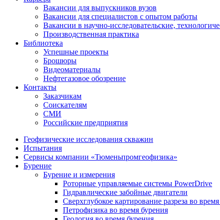
Вакансии для выпускников вузов
Вакансии для специалистов с опытом работы
Вакансии в научно-исследовательские, технологич
Производственная практика
Библиотека
Успешные проекты
Брошюры
Видеоматериалы
Нефтегазовое обозрение
Контакты
Заказчикам
Соискателям
СМИ
Российские предприятия
Геофизические исследования скважин
Испытания
Сервисы компании «Тюменьпромгеофизика»
Бурение
Бурение и измерения
Роторные управляемые системы PowerDrive
Гидравлические забойные двигатели
Сверхглубокое картирование разреза во время
Петрофизика во время бурения
Геология во время бурения