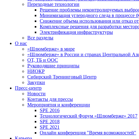
Переходные технологии
Решение проблемы неконтролируемых выбро
Минимизация углеродного следа в процессе б
Снижение объема использования или отказ от
Комплексные решения для разработки место
Электрификация инфраструктуры
Все разделы
О нас
«Шлюмберже» в мире
«Шлюмберже» в России и странах Центральной Аз
ОТ, ТБ и ООС
Руководящие принципы
НИОКР
Сибирский Тренинговый Центр
Закупки
Пресс-центр
Новости
Контакты для прессы
Мероприятия и конференции
SPE 2016
Технологический Форум «Шлюмберже» 2017
SPE 2018
SPE 2021
Онлайн конференция "Время возможностей"
Карьера