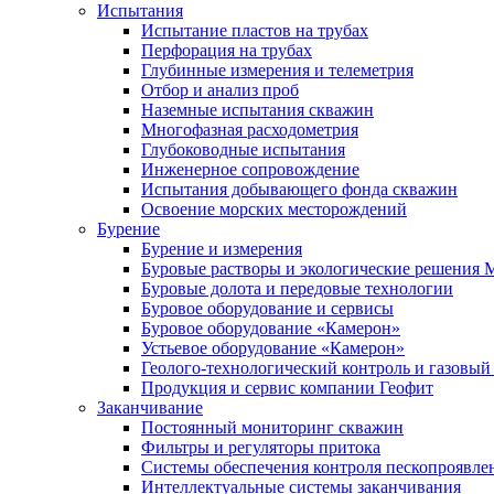
Испытания
Испытание пластов на трубах
Перфорация на трубах
Глубинные измерения и телеметрия
Отбор и анализ проб
Наземные испытания скважин
Многофазная расходометрия
Глубоководные испытания
Инженерное сопровождение
Испытания добывающего фонда скважин
Освоение морских месторождений
Бурение
Бурение и измерения
Буровые растворы и экологические решения
Буровые долота и передовые технологии
Буровое оборудование и сервисы
Буровое оборудование «Камерон»
Устьевое оборудование «Камерон»
Геолого-технологический контроль и газовый
Продукция и сервис компании Геофит
Заканчивание
Постоянный мониторинг скважин
Фильтры и регуляторы притока
Cистемы обеспечения контроля пескопроявле
Интеллектуальные системы заканчивания