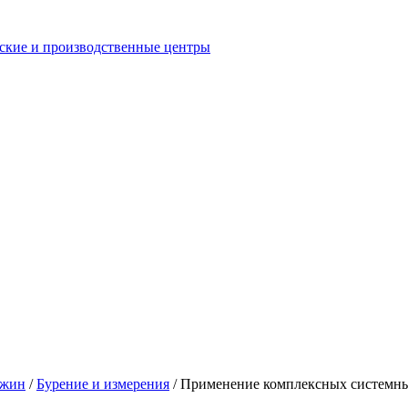
еские и производственные центры
ажин
/
Бурение и измерения
/
Применение комплексных системны