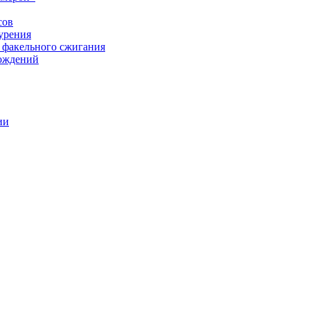
сов
урения
 факельного сжигания
рождений
ии