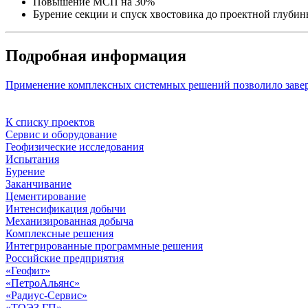
Повышение МСП на 30%
Бурение секции и спуск хвостовика до проектной глубин
Подробная информация
Применение комплексных системных решений позволило завер
К списку проектов
Сервис и оборудование
Геофизические исследования
Испытания
Бурение
Заканчивание
Цементирование
Интенсификация добычи
Механизированная добыча
Комплексные решения
Интегрированные программные решения
Российские предприятия
«Геофит»
«ПетроАльянс»
«Радиус-Сервис»
«ТОЭЗ ГП»