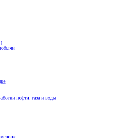
)
добычи
дке
аботки нефти, газа и воды
амерон»