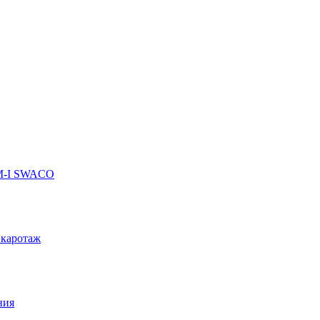
 M-I SWACO
 каротаж
ния