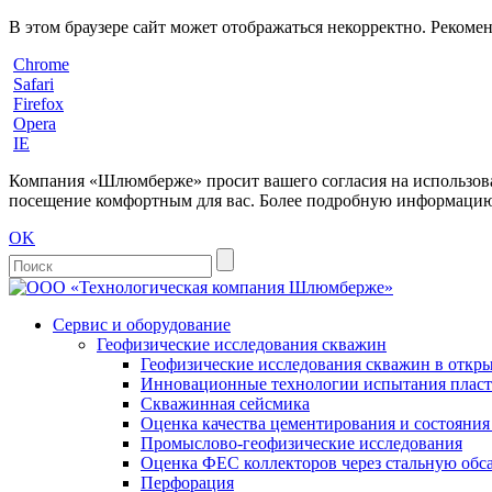
В этом браузере сайт может отображаться некорректно. Рекоме
Chrome
Safari
Firefox
Opera
IE
Компания «Шлюмберже» просит вашего согласия на использовани
посещение комфортным для вас. Более подробную информацию 
OK
Сервис и оборудование
Геофизические исследования скважин
Геофизические исследования скважин в откры
Инновационные технологии испытания пласто
Скважинная сейсмика
Оценка качества цементирования и состояни
Промыслово-геофизические исследования
Оценка ФЕС коллекторов через стальную об
Перфорация