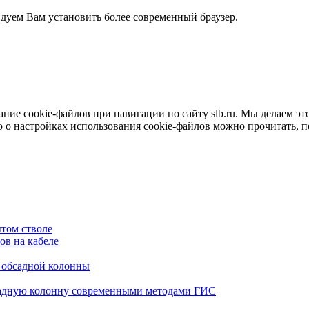
ндуем Вам установить более современный браузер.
е cookie-файлов при навигации по сайту slb.ru. Мы делаем это 
о настройках использования cookie-файлов можно прочитать, 
том стволе
в на кабеле
я обсадной колонны
садную колонну современными методами ГИС