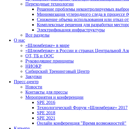
Переходные технологии
Решение проблемы неконтролируемых выбро
Минимизация углеродного следа в процессе б
Снижение объема использования или отказ от
Комплексные решения для разработки место
Электрификация инфраструктуры
Все разделы
О нас
«Шлюмберже» в мире
«Шлюмберже» в России и странах Центральной Аз
ОТ, ТБ и ООС
Руководящие принципы
НИОКР
Сибирский Тренинговый Центр
Закупки
Пресс-центр
Новости
Контакты для прессы
Мероприятия и конференции
SPE 2016
Технологический Форум «Шлюмберже» 2017
SPE 2018
SPE 2021
Онлайн конференция "Время возможностей"
Карьера