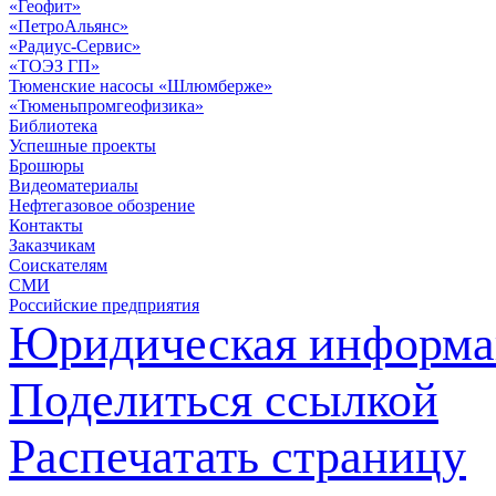
«Геофит»
«ПетроАльянс»
«Радиус-Сервис»
«ТОЭЗ ГП»
Тюменские насосы «Шлюмберже»
«Тюменьпромгеофизика»
Библиотека
Успешные проекты
Брошюры
Видеоматериалы
Нефтегазовое обозрение
Контакты
Заказчикам
Соискателям
СМИ
Российские предприятия
Юридическая информа
Поделиться ссылкой
Распечатать страницу