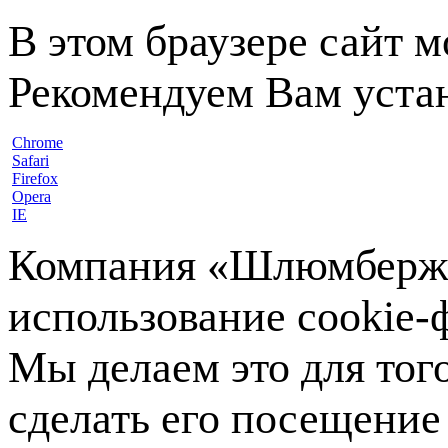
В этом браузере сайт 
Рекомендуем Вам устан
Chrome
Safari
Firefox
Opera
IE
Компания «Шлюмберже»
использование cookie-ф
Мы делаем это для тог
сделать его посещение