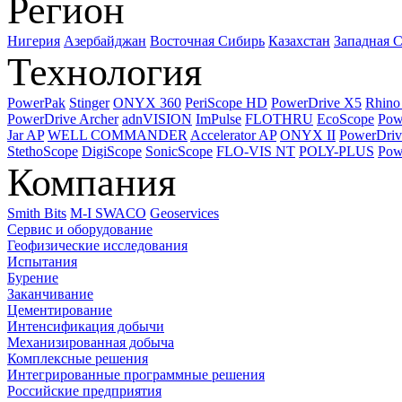
Регион
Нигерия
Азербайджан
Восточная Сибирь
Казахстан
Западная 
Технология
PowerPak
Stinger
ONYX 360
PeriScope HD
PowerDrive X5
Rhin
PowerDrive Archer
adnVISION
ImPulse
FLOTHRU
EcoScope
Pow
Jar AP
WELL COMMANDER
Accelerator AP
ONYX II
PowerDriv
StethoScope
DigiScope
SonicScope
FLO-VIS NT
POLY-PLUS
Pow
Компания
Smith Bits
M-I SWACO
Geoservices
Сервис и оборудование
Геофизические исследования
Испытания
Бурение
Заканчивание
Цементирование
Интенсификация добычи
Механизированная добыча
Комплексные решения
Интегрированные программные решения
Российские предприятия