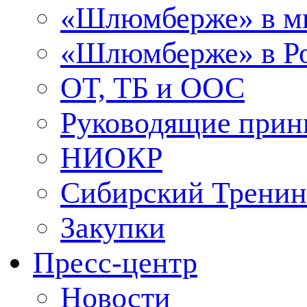
«Шлюмберже» в м
«Шлюмберже» в Ро
ОТ, ТБ и ООС
Руководящие при
НИОКР
Сибирский Тренин
Закупки
Пресс-центр
Новости