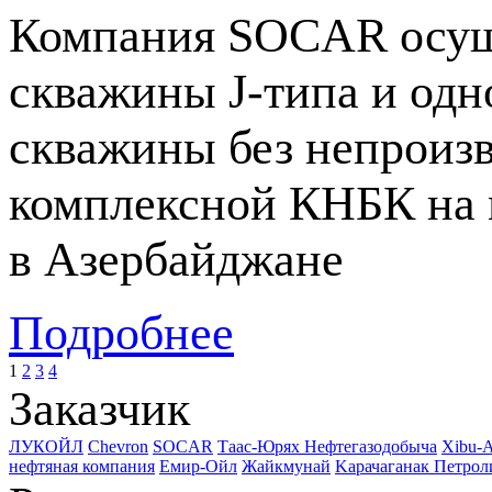
Компания SOCAR осущ
скважины
J-типа
и одн
скважины без непроиз
комплексной КНБК на
в Азербайджане
Подробнее
1
2
3
4
Заказчик
ЛУКОЙЛ
Chevron
SOCAR
Таас-Юрях Нефтегазодобыча
Xibu-
нефтяная компания
Емир-Ойл
Жайкмунай
Kарачаганак Петро