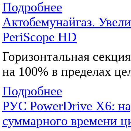
Подробнее
Актобемунайгаз. Увел
PeriScope HD
Горизонтальная секци
на 100% в пределах це
Подробнее
РУС PowerDrive X6: на
суммарного времени ц