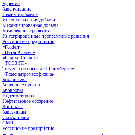
Бурение
Заканчивание
Цементирование
Интенсификация добычи
Механизированная добыча
Комплексные решения
Интегрированные программные решения
Российские предприятия
«Геофит»
«ПетроАльянс»
«Радиус-Сервис»
«ТОЭЗ ГП»
Тюменские насосы «Шлюмберже»
«Тюменьпромгеофизика»
Библиотека
Успешные проекты
Брошюры
Видеоматериалы
Нефтегазовое обозрение
Контакты
Заказчикам
Соискателям
СМИ
Российские предприятия