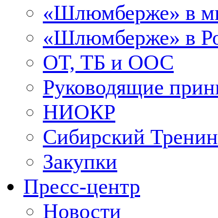
«Шлюмберже» в м
«Шлюмберже» в Ро
ОТ, ТБ и ООС
Руководящие при
НИОКР
Сибирский Тренин
Закупки
Пресс-центр
Новости