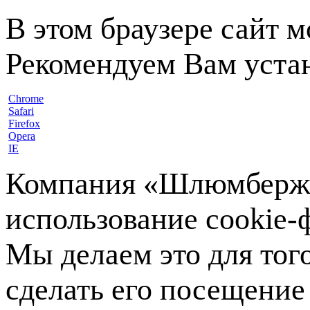
В этом браузере сайт 
Рекомендуем Вам устан
Chrome
Safari
Firefox
Opera
IE
Компания «Шлюмберже»
использование cookie-ф
Мы делаем это для тог
сделать его посещение