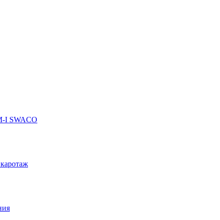
 M-I SWACO
 каротаж
ния