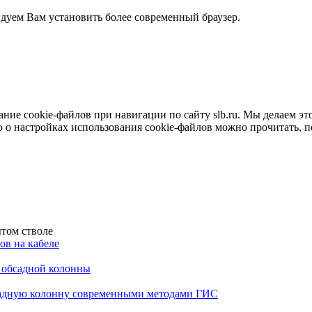
ндуем Вам установить более современный браузер.
е cookie-файлов при навигации по сайту slb.ru. Мы делаем это 
о настройках использования cookie-файлов можно прочитать, 
том стволе
в на кабеле
я обсадной колонны
садную колонну современными методами ГИС