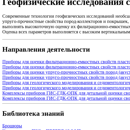
Геофизические исследования 
Современные технологии геофизических исследований необсаж
упруго-прочностные
свойства
пород-коллекторов
и покрышек, 
выполнять высокоточную оценку их
фильтрационно-емкостны
Оценка всех параметров выполняется с высоким вертикальным
Направления деятельности
Приборы для оценки фильтрационно-емкостных свойств пласт
Приборы для оценки фильтрационно-емкостных свойств пласт
Приборы для оценки упруго-прочностных свойств пород (акус
Приборы для оценки упруго-прочностных свойств пород (акус
Приборы для геологического моделирования и седиментологич
Приборы для геологического моделирования и седиментологич
Комплексы приборов ГИС-ГДК-ОПК для детальной оценки сво
Комплексы приборов ГИС-ГДК-ОПК для детальной оценки сво
Библиотека знаний
Брошюры