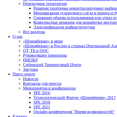
Переходные технологии
Решение проблемы неконтролируемых выбро
Минимизация углеродного следа в процессе б
Снижение объема использования или отказ от
Комплексные решения для разработки место
Электрификация инфраструктуры
Все разделы
О нас
«Шлюмберже» в мире
«Шлюмберже» в России и странах Центральной Аз
ОТ, ТБ и ООС
Руководящие принципы
НИОКР
Сибирский Тренинговый Центр
Закупки
Пресс-центр
Новости
Контакты для прессы
Мероприятия и конференции
SPE 2016
Технологический Форум «Шлюмберже» 2017
SPE 2018
SPE 2021
Онлайн конференция "Время возможностей"
Карьера