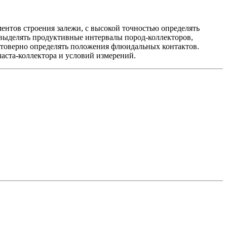
нтов строения залежи, с высокой точностью определять
, выделять продуктивные интервалы
пород-коллекторов
,
стоверно определять положения флюидальных контактов.
ласта-коллектора
и условий измерений.