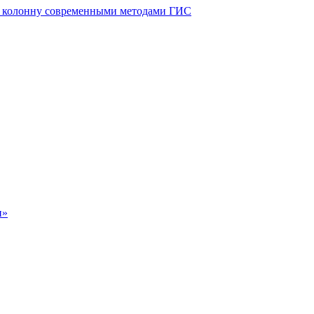
ю колонну современными методами ГИС
н»