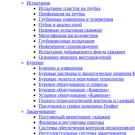
Испытания
Испытание пластов на трубах
Перфорация на трубах
Глубинные измерения и телеметрия
Отбор и анализ проб
Наземные испытания скважин
Многофазная расходометрия
Глубоководные испытания
Инженерное сопровождение
Испытания добывающего фонда скважин
Освоение морских месторождений
Бурение
Бурение и измерения
Буровые растворы и экологические решения
Буровые долота и передовые технологии
Буровое оборудование и сервисы
Буровое оборудование «Камерон»
Устьевое оборудование «Камерон»
Геолого-технологический контроль и газовый
Продукция и сервис компании Геофит
Заканчивание
Постоянный мониторинг скважин
Фильтры и регуляторы притока
Cистемы обеспечения контроля пескопроявле
Интеллектуальные системы заканчивания