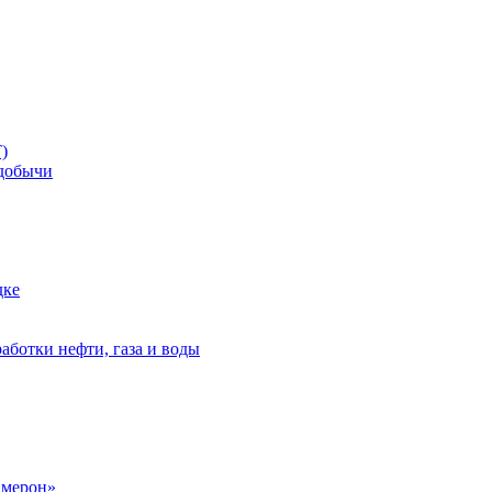
)
добычи
дке
аботки нефти, газа и воды
амерон»