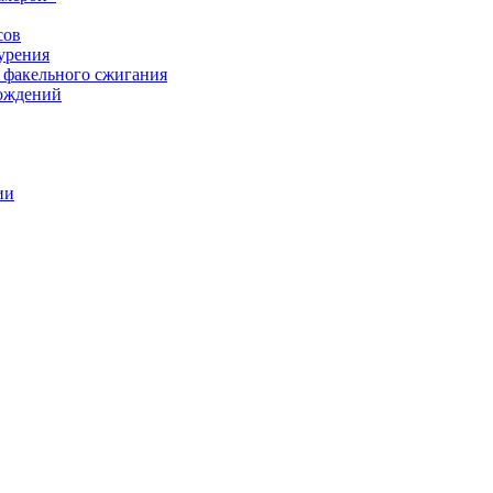
сов
урения
 факельного сжигания
рождений
ии