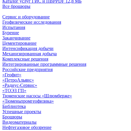
Каталог услуг ГИС и ПВР
PDF 12,8 МБ
Все брошюры
Сервис и оборудование
Геофизические исследования
Испытания
Бурение
Заканчивание
Цементирование
Интенсификация добычи
Механизированная добыча
Комплексные решения
Интегрированные программные решения
Российские предприятия
«Геофит»
«ПетроАльянс»
«Радиус-Сервис»
«ТОЭЗ ГП»
Тюменские насосы «Шлюмберже»
«Тюменьпромгеофизика»
Библиотека
Успешные проекты
Брошюры
Видеоматериалы
Нефтегазовое обозрение