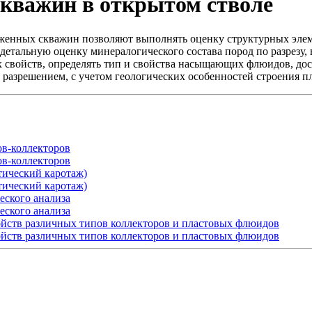
скважин в открытом стволе
енных скважин позволяют выполнять оценку структурных элеме
детальную оценку минералогического состава пород по разрезу
х
свойств, определять тип и свойства насыщающих флюидов, до
 разрешением, с учетом геологических особенностей строения
п
ов-коллекторов
ов-коллекторов
тический каротаж)
тический каротаж)
еского анализа
еского анализа
йств различных типов коллекторов и пластовых флюидов
йств различных типов коллекторов и пластовых флюидов