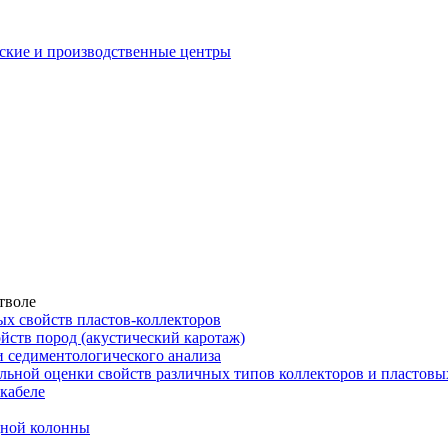
еские и производственные центры
тволе
х свойств пластов-коллекторов
йств пород (акустический каротаж)
и седиментологического анализа
ьной оценки свойств различных типов коллекторов и пластов
кабеле
дной колонны