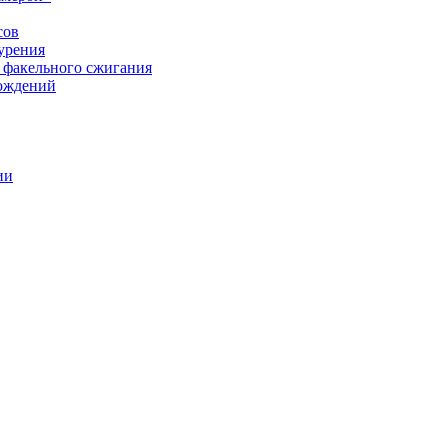
сов
урения
 факельного сжигания
рождений
ии