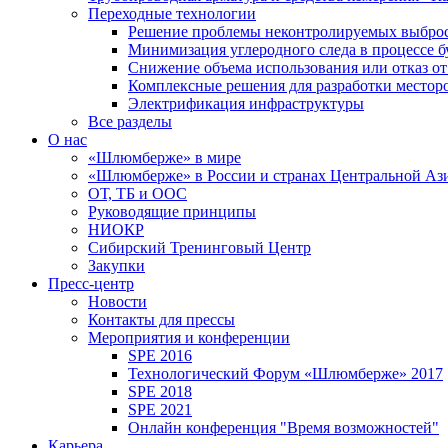
Переходные технологии
Решение проблемы неконтролируемых выбро
Минимизация углеродного следа в процессе б
Снижение объема использования или отказ от
Комплексные решения для разработки место
Электрификация инфраструктуры
Все разделы
О нас
«Шлюмберже» в мире
«Шлюмберже» в России и странах Центральной Аз
ОТ, ТБ и ООС
Руководящие принципы
НИОКР
Сибирский Тренинговый Центр
Закупки
Пресс-центр
Новости
Контакты для прессы
Мероприятия и конференции
SPE 2016
Технологический Форум «Шлюмберже» 2017
SPE 2018
SPE 2021
Онлайн конференция "Время возможностей"
Карьера