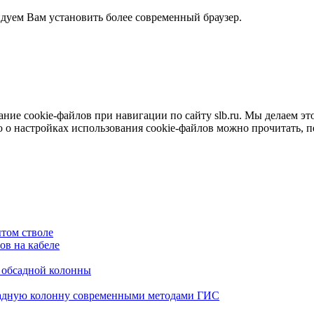
ндуем Вам установить более современный браузер.
е cookie-файлов при навигации по сайту slb.ru. Мы делаем это 
о настройках использования cookie-файлов можно прочитать, 
том стволе
в на кабеле
я обсадной колонны
садную колонну современными методами ГИС