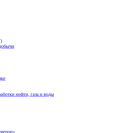
)
добычи
дке
аботки нефти, газа и воды
амерон»