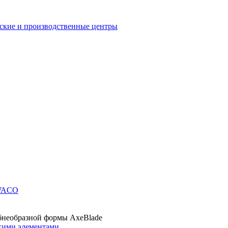
еские и производственные центры
SWACO
ебнеобразной формы AxeBlade
скими элементами