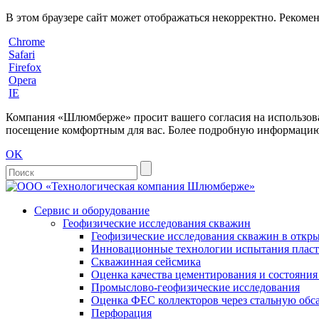
В этом браузере сайт может отображаться некорректно. Рекоме
Chrome
Safari
Firefox
Opera
IE
Компания «Шлюмберже» просит вашего согласия на использовани
посещение комфортным для вас. Более подробную информацию 
OK
Сервис и оборудование
Геофизические исследования скважин
Геофизические исследования скважин в откры
Инновационные технологии испытания пласто
Скважинная сейсмика
Оценка качества цементирования и состояни
Промыслово-геофизические исследования
Оценка ФЕС коллекторов через стальную об
Перфорация