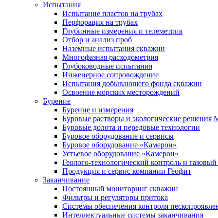
Испытания
Испытание пластов на трубах
Перфорация на трубах
Глубинные измерения и телеметрия
Отбор и анализ проб
Наземные испытания скважин
Многофазная расходометрия
Глубоководные испытания
Инженерное сопровождение
Испытания добывающего фонда скважин
Освоение морских месторождений
Бурение
Бурение и измерения
Буровые растворы и экологические решения
Буровые долота и передовые технологии
Буровое оборудование и сервисы
Буровое оборудование «Камерон»
Устьевое оборудование «Камерон»
Геолого-технологический контроль и газовый
Продукция и сервис компании Геофит
Заканчивание
Постоянный мониторинг скважин
Фильтры и регуляторы притока
Cистемы обеспечения контроля пескопроявле
Интеллектуальные системы заканчивания