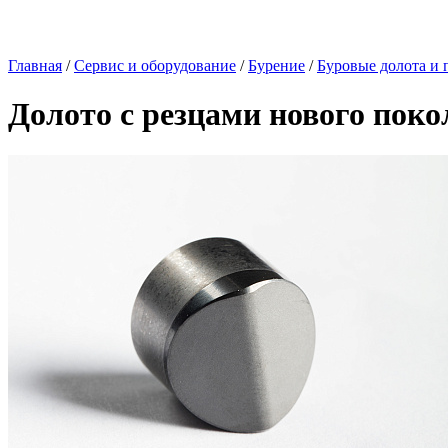
Главная
/
Сервис и оборудование
/
Бурение
/
Буровые долота и 
Долото с резцами нового пок