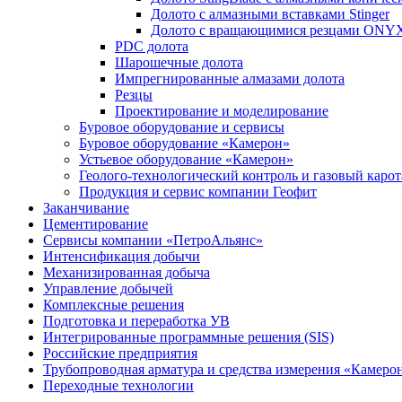
Долото с алмазными вставками Stinger
Долото с вращающимися резцами ONY
PDC долота
Шарошечные долота
Импрегнированные алмазами долота
Резцы
Проектирование и моделирование
Буровое оборудование и сервисы
Буровое оборудование «Камерон»
Устьевое оборудование «Камерон»
Геолого-технологический контроль и газовый каро
Продукция и сервис компании Геофит
Заканчивание
Цементирование
Сервисы компании «ПетроАльянс»
Интенсификация добычи
Механизированная добыча
Управление добычей
Комплексные решения
Подготовка и переработка УВ
Интегрированные программные решения (SIS)
Российские предприятия
Трубопроводная арматура и средства измерения «Камеро
Переходные технологии