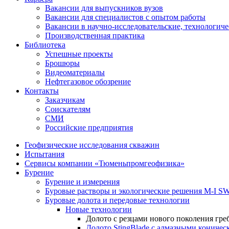
Вакансии для выпускников вузов
Вакансии для специалистов с опытом работы
Вакансии в научно-исследовательские, технологич
Производственная практика
Библиотека
Успешные проекты
Брошюры
Видеоматериалы
Нефтегазовое обозрение
Контакты
Заказчикам
Соискателям
СМИ
Российские предприятия
Геофизические исследования скважин
Испытания
Сервисы компании «Тюменьпромгеофизика»
Бурение
Бурение и измерения
Буровые растворы и экологические решения M-I 
Буровые долота и передовые технологии
Новые технологии
Долото с резцами нового поколения гр
Долото StingBlade с алмазными кониче