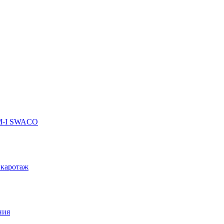
 M-I SWACO
 каротаж
ния