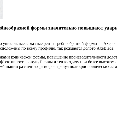
бнеобразной формы значительно повышают ударну
ло уникальные алмазные резцы гребнеобразной формы — Axe, с
асположены по всему профилю, так рождается долото AxeBlade.
авками конической формы, повышение производительности долот
эффективность режущей силы и теплоотдачу при более высоком с
комбинации различных размеров гранул поликристаллических ал