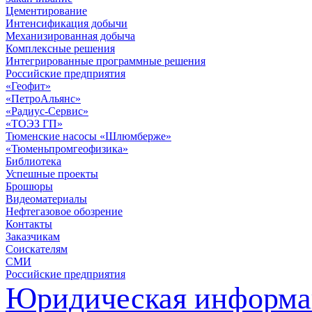
Цементирование
Интенсификация добычи
Механизированная добыча
Комплексные решения
Интегрированные программные решения
Российские предприятия
«Геофит»
«ПетроАльянс»
«Радиус-Сервис»
«ТОЭЗ ГП»
Тюменские насосы «Шлюмберже»
«Тюменьпромгеофизика»
Библиотека
Успешные проекты
Брошюры
Видеоматериалы
Нефтегазовое обозрение
Контакты
Заказчикам
Соискателям
СМИ
Российские предприятия
Юридическая информа