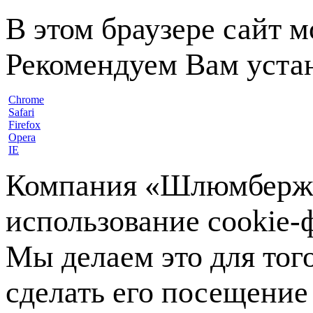
В этом браузере сайт 
Рекомендуем Вам устан
Chrome
Safari
Firefox
Opera
IE
Компания «Шлюмберже»
использование cookie-ф
Мы делаем это для тог
сделать его посещение