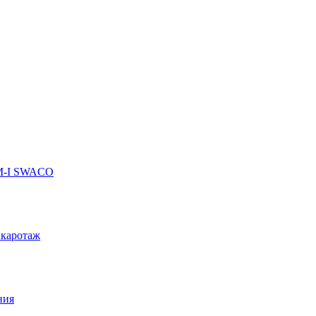
 M-I SWACO
 каротаж
ния