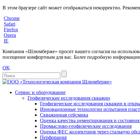
В этом браузере сайт может отображаться некорректно. Рекоме
Chrome
Safari
Firefox
Opera
IE
Компания «Шлюмберже» просит вашего согласия на использовани
посещение комфортным для вас. Более подробную информацию 
OK
Сервис и оборудование
Геофизические исследования скважин
Геофизические исследования скважин в откры
Инновационные технологии испытания пласто
Скважинная сейсмика
Оценка качества цементирования и состояни
Промыслово-геофизические исследования
Оценка ФЕС коллекторов через стальную об
Перфорация