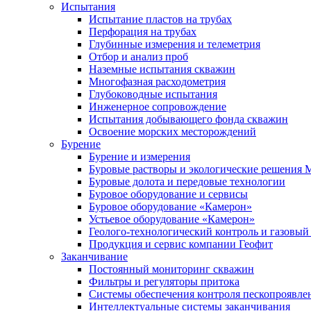
Испытания
Испытание пластов на трубах
Перфорация на трубах
Глубинные измерения и телеметрия
Отбор и анализ проб
Наземные испытания скважин
Многофазная расходометрия
Глубоководные испытания
Инженерное сопровождение
Испытания добывающего фонда скважин
Освоение морских месторождений
Бурение
Бурение и измерения
Буровые растворы и экологические решения
Буровые долота и передовые технологии
Буровое оборудование и сервисы
Буровое оборудование «Камерон»
Устьевое оборудование «Камерон»
Геолого-технологический контроль и газовый
Продукция и сервис компании Геофит
Заканчивание
Постоянный мониторинг скважин
Фильтры и регуляторы притока
Cистемы обеспечения контроля пескопроявле
Интеллектуальные системы заканчивания