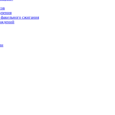
сов
урения
 факельного сжигания
рождений
ии