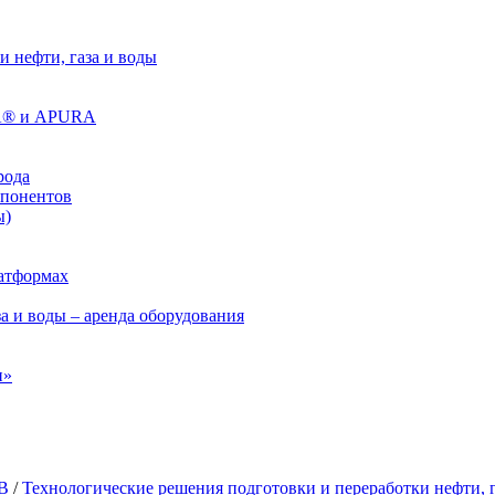
 нефти, газа и воды
RA® и APURA
рода
мпонентов
ы)
латформах
а и воды – аренда оборудования
н»
УВ
/
Технологические решения подготовки и переработки нефти, г