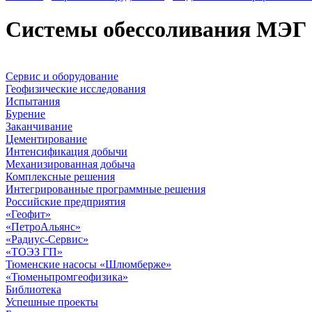
Системы обессоливания МЭГ
Сервис и оборудование
Геофизические исследования
Испытания
Бурение
Заканчивание
Цементирование
Интенсификация добычи
Механизированная добыча
Комплексные решения
Интегрированные программные решения
Российские предприятия
«Геофит»
«ПетроАльянс»
«Радиус-Сервис»
«ТОЭЗ ГП»
Тюменские насосы «Шлюмберже»
«Тюменьпромгеофизика»
Библиотека
Успешные проекты