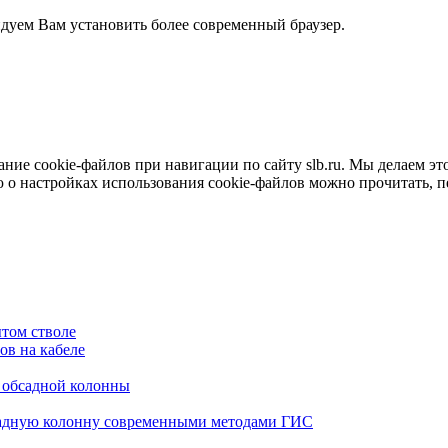
ндуем Вам установить более современный браузер.
е cookie-файлов при навигации по сайту slb.ru. Мы делаем это 
о настройках использования cookie-файлов можно прочитать, 
том стволе
в на кабеле
я обсадной колонны
садную колонну современными методами ГИС