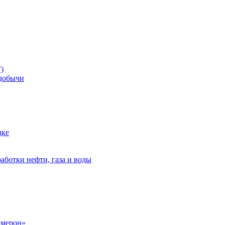
)
добычи
дке
аботки нефти, газа и воды
амерон»