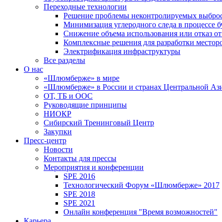
Переходные технологии
Решение проблемы неконтролируемых выбро
Минимизация углеродного следа в процессе б
Снижение объема использования или отказ от
Комплексные решения для разработки место
Электрификация инфраструктуры
Все разделы
О нас
«Шлюмберже» в мире
«Шлюмберже» в России и странах Центральной Аз
ОТ, ТБ и ООС
Руководящие принципы
НИОКР
Сибирский Тренинговый Центр
Закупки
Пресс-центр
Новости
Контакты для прессы
Мероприятия и конференции
SPE 2016
Технологический Форум «Шлюмберже» 2017
SPE 2018
SPE 2021
Онлайн конференция "Время возможностей"
Карьера