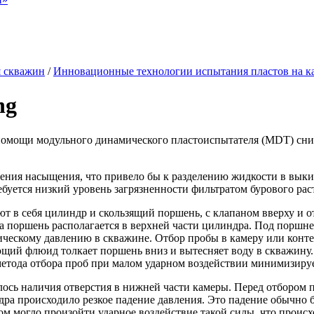
я скважин
/
Инновационные технологии испытания пластов на к
ng
помощи модульного динамического пластоиспытателя (MDT) сниж
вления насыщения, что привело бы к разделению жидкости в вык
буется низкий уровень загрязненности фильтратом бурового рас
в себя цилиндр и скользящий поршень, с клапаном вверху и от
а поршень располагается в верхней части цилиндра. Под поршне
тическому давлению в скважине. Отбор пробы в камеру или конте
ающий флюид толкает поршень вниз и вытесняет воду в скважину
метода отбора проб при малом ударном воздействии минимизируе
сь наличия отверстия в нижней части камеры. Перед отбором п
дра происходило резкое падение давления. Это падение обычно б
этом могло произойти ударное воздействие такой силы, что прои