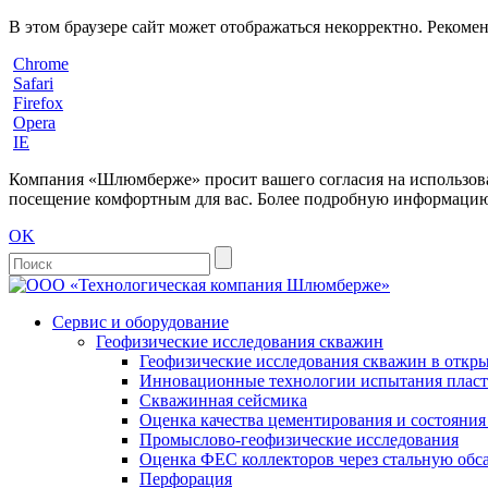
В этом браузере сайт может отображаться некорректно. Рекоме
Chrome
Safari
Firefox
Opera
IE
Компания «Шлюмберже» просит вашего согласия на использовани
посещение комфортным для вас. Более подробную информацию 
OK
Сервис и оборудование
Геофизические исследования скважин
Геофизические исследования скважин в откры
Инновационные технологии испытания пласто
Скважинная сейсмика
Оценка качества цементирования и состояни
Промыслово-геофизические исследования
Оценка ФЕС коллекторов через стальную об
Перфорация