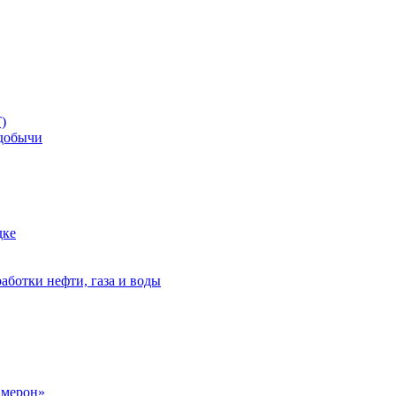
)
добычи
дке
аботки нефти, газа и воды
амерон»