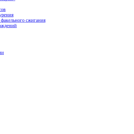
сов
урения
 факельного сжигания
рождений
ии