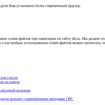
ндуем Вам установить более современный браузер.
е cookie-файлов при навигации по сайту slb.ru. Мы делаем это 
о настройках использования cookie-файлов можно прочитать, 
том стволе
в на кабеле
я обсадной колонны
садную колонну современными методами ГИС