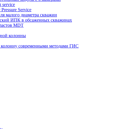
 service
 Pressure Service
 для малого диаметра скважин
ческий ИПК в обсаженных скважинах
пластов MDT
дной колонны
ю колонну современными методами ГИС
н»