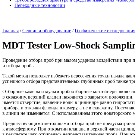
Переходные технологии
Главная
/
Сервис и оборудование
/
Геофизические исследовани
MDT Tester Low-Shock Sampli
Проведение отбора проб при малом ударном воздействии при 
и отбора пробы
Такой метод позволяет избежать пересечения точки начала да
успешного отбора представительных глубинных проб также тре
Отборные камеры и мультипробоотборные контейнеры включают 
в скважину, верхний клапан находится в закрытом положении, 
имеется отверстие, давление воды в цилиндре равно гидроста
прибора и откачки флюида в камеру, а не в скважину. Поступ
в линии не изменяется. С использованием этого новаторского 
Предшествующими методиками отбора проб не предусматривало
к атмосферному. При открытии клапана в верхней части цилин
в результате чего отбиралась непредставительная проба. При 