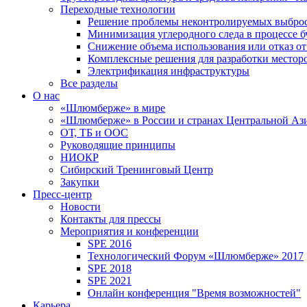
Переходные технологии
Решение проблемы неконтролируемых выбро
Минимизация углеродного следа в процессе б
Снижение объема использования или отказ от
Комплексные решения для разработки место
Электрификация инфраструктуры
Все разделы
О нас
«Шлюмберже» в мире
«Шлюмберже» в России и странах Центральной Аз
ОТ, ТБ и ООС
Руководящие принципы
НИОКР
Сибирский Тренинговый Центр
Закупки
Пресс-центр
Новости
Контакты для прессы
Мероприятия и конференции
SPE 2016
Технологический Форум «Шлюмберже» 2017
SPE 2018
SPE 2021
Онлайн конференция "Время возможностей"
Карьера