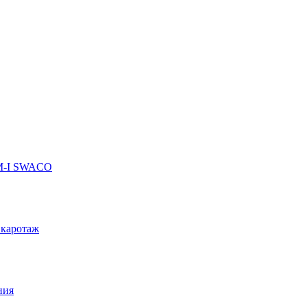
 M-I SWACO
 каротаж
ния