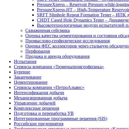
PressureXpress – Reservoir Pressure-while-logging
PressureXpress-HT – High-Temperature Reservoir
SRFT Slimhole Repeat Formation Tester – ИПК
CHDT Cased Hole Dynamics Tester – Динами
Высокотехнологичные модули испытателей 
Скважинная сейсмика
Оценка качества цементирования и состояния обса
Промыслово-геофизические исследования
Оценка ФЕС коллекторов через стальную обсадну
Перфорация
Продажа и аренда оборудования
Испытания
Сервисы компании «Тюменьпромгеофизика»
Бурение
Заканчивание
Цементирование
Сервисы компании «ПетроАльянс»
Интенсификация добычи
Механизированная добыча
Управление добычей
Комплексные решения
Подготовка и переработка УВ
Интегрированные программные решения (SIS)
Российские предприятия
Трубопроводная арматура и средства измерения «Камеро