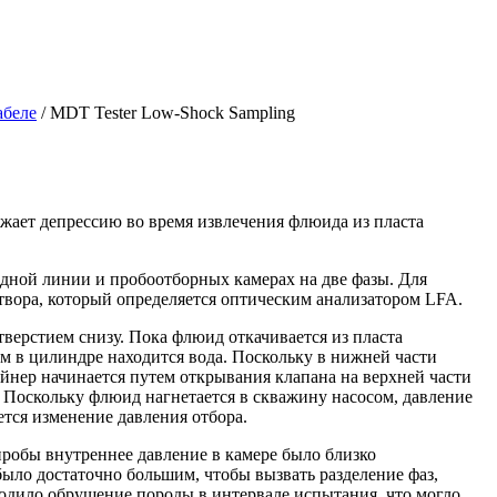
абеле
/
MDT Tester Low-Shock Sampling
ает депрессию во время извлечения флюида из пласта
идной линии и пробоотборных камерах на две фазы. Для
твора, который определяется оптическим анализатором LFA.
верстием снизу. Пока флюид откачивается из пласта
м в цилиндре находится вода. Поскольку в нижней части
йнер начинается путем открывания клапана на верхней части
. Поскольку флюид нагнетается в скважину насосом, давление
тся изменение давления отбора.
робы внутреннее давление в камере было близко
ыло достаточно большим, чтобы вызвать разделение фаз,
сходило обрушение породы в интервале испытания, что могло