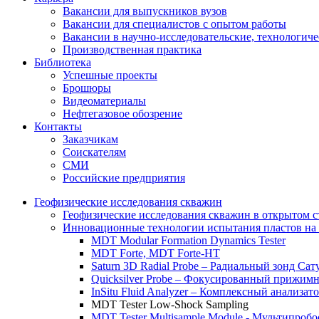
Вакансии для выпускников вузов
Вакансии для специалистов с опытом работы
Вакансии в научно-исследовательские, технологич
Производственная практика
Библиотека
Успешные проекты
Брошюры
Видеоматериалы
Нефтегазовое обозрение
Контакты
Заказчикам
Соискателям
СМИ
Российские предприятия
Геофизические исследования скважин
Геофизические исследования скважин в открытом с
Инновационные технологии испытания пластов на 
MDT Modular Formation Dynamics Tester
MDT Forte, MDT Forte-HT
Saturn 3D Radial Probe – Радиальный зонд Сат
Quicksilver Probe – Фокусированный прижимн
InSitu Fluid Analyzer – Комплексный анализа
MDT Tester Low-Shock Sampling
MDT Tester Multisample Module - Мультипроб