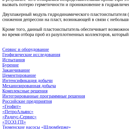
вызвать потерю герметичности и проникновение в гидравличес
Двухпакерный модуль гидродинамического пластоиспытателя (
снижения депрессии на пласт, возникающей в связи с неболь
Кроме того, данный пластоиспытатель обеспечивает возможнос
во время отбора проб из разуплотненных коллекторов, который
Сервис и оборудование
Геофизические исследования
Испытания
Бурение
Заканчивание
Цементирование
Интенсификация добычи
Механизированная добыча
Комплексные решения
Интегрированные программные решения
Российские предприятия
«Геофит»
«ПетроАльянс»
«Радиус-Сервис»
«ТОЭЗ ГП»
Тюменские насосы «Шлюмберже»