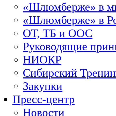
«Шлюмберже» в м
«Шлюмберже» в Ро
ОТ, ТБ и ООС
Руководящие при
НИОКР
Сибирский Тренин
Закупки
Пресс-центр
Новости