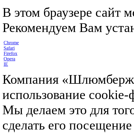
В этом браузере сайт 
Рекомендуем Вам устан
Chrome
Safari
Firefox
Opera
IE
Компания «Шлюмберже»
использование cookie-ф
Мы делаем это для тог
сделать его посещение