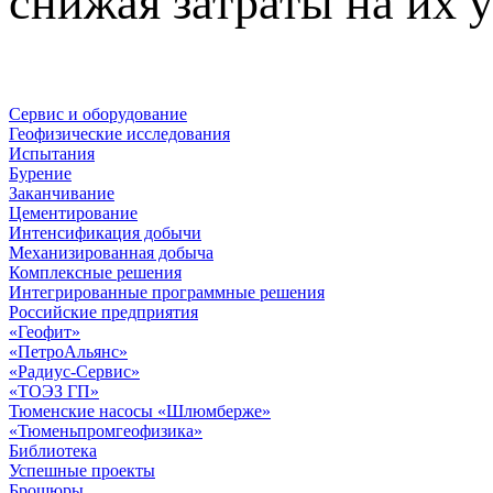
снижая затраты на их 
Сервис и оборудование
Геофизические исследования
Испытания
Бурение
Заканчивание
Цементирование
Интенсификация добычи
Механизированная добыча
Комплексные решения
Интегрированные программные решения
Российские предприятия
«Геофит»
«ПетроАльянс»
«Радиус-Сервис»
«ТОЭЗ ГП»
Тюменские насосы «Шлюмберже»
«Тюменьпромгеофизика»
Библиотека
Успешные проекты
Брошюры