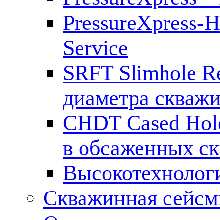
PressureXpress-H
Service
SRFT Slimhole Re
диаметра скваж
CHDT Cased Hol
в обсаженных с
Высокотехнолог
Скважинная сейсм