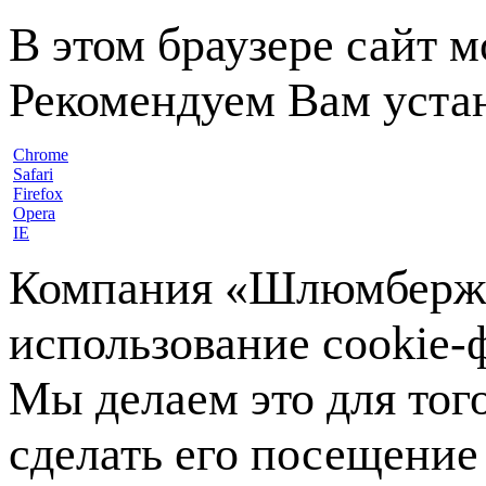
В этом браузере сайт 
Рекомендуем Вам устан
Chrome
Safari
Firefox
Opera
IE
Компания «Шлюмберже»
использование cookie-ф
Мы делаем это для тог
сделать его посещение