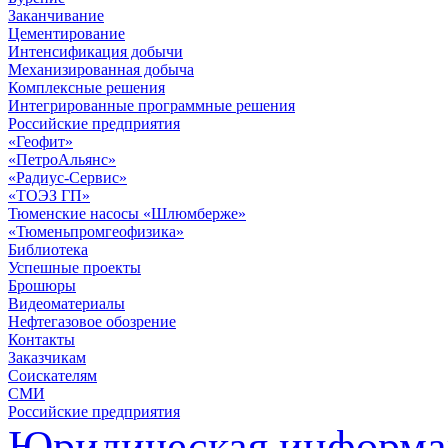
Заканчивание
Цементирование
Интенсификация добычи
Механизированная добыча
Комплексные решения
Интегрированные программные решения
Российские предприятия
«Геофит»
«ПетроАльянс»
«Радиус-Сервис»
«ТОЭЗ ГП»
Тюменские насосы «Шлюмберже»
«Тюменьпромгеофизика»
Библиотека
Успешные проекты
Брошюры
Видеоматериалы
Нефтегазовое обозрение
Контакты
Заказчикам
Соискателям
СМИ
Российские предприятия
Юридическая информа