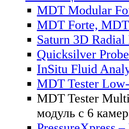
MDT Modular For
MDT Forte, MDT
Saturn 3D Radial
Quicksilver Pro
InSitu Fluid An
MDT Tester Low-
MDT Tester Mult
модуль с 6 каме
PressureXpress – 