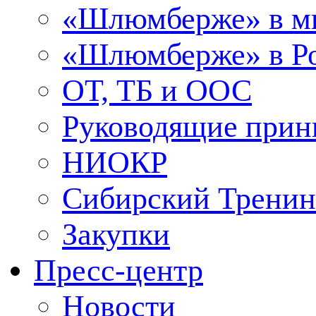
«Шлюмберже» в м
«Шлюмберже» в Ро
ОТ, ТБ и ООС
Руководящие при
НИОКР
Сибирский Тренин
Закупки
Пресс-центр
Новости