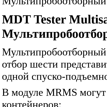
Мультипробоотборный 
MDT Tester Multis
Мультипробоотбор
Мультипробоотборный
отбор шести представи
одной
спуско-подъемн
В модуле MRMS могут 
контейнеров: