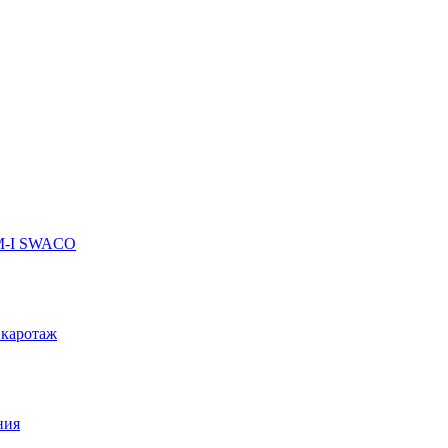
 M-I SWACO
 каротаж
ния