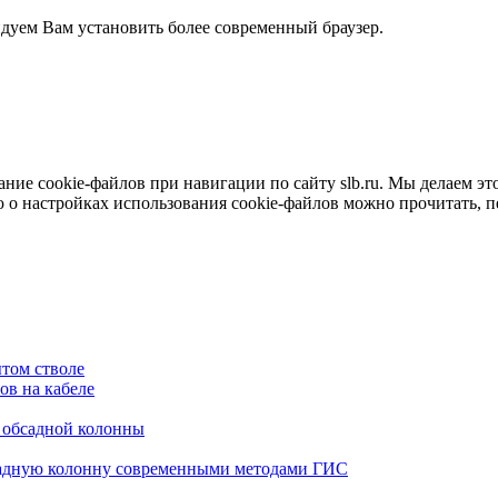
ндуем Вам установить более современный браузер.
е cookie-файлов при навигации по сайту slb.ru. Мы делаем это 
о настройках использования cookie-файлов можно прочитать, 
том стволе
в на кабеле
я обсадной колонны
садную колонну современными методами ГИС