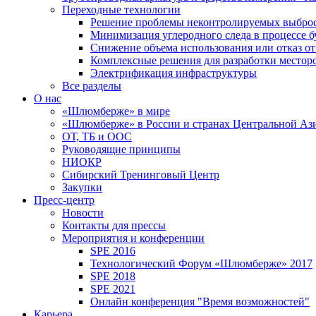
Переходные технологии
Решение проблемы неконтролируемых выбро
Минимизация углеродного следа в процессе б
Снижение объема использования или отказ от
Комплексные решения для разработки место
Электрификация инфраструктуры
Все разделы
О нас
«Шлюмберже» в мире
«Шлюмберже» в России и странах Центральной Аз
ОТ, ТБ и ООС
Руководящие принципы
НИОКР
Сибирский Тренинговый Центр
Закупки
Пресс-центр
Новости
Контакты для прессы
Мероприятия и конференции
SPE 2016
Технологический Форум «Шлюмберже» 2017
SPE 2018
SPE 2021
Онлайн конференция "Время возможностей"
Карьера