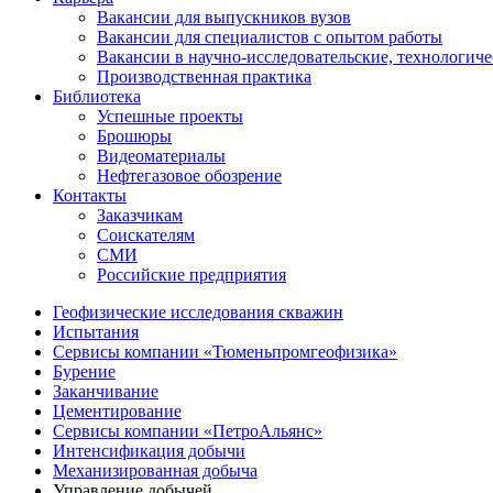
Вакансии для выпускников вузов
Вакансии для специалистов с опытом работы
Вакансии в научно-исследовательские, технологич
Производственная практика
Библиотека
Успешные проекты
Брошюры
Видеоматериалы
Нефтегазовое обозрение
Контакты
Заказчикам
Соискателям
СМИ
Российские предприятия
Геофизические исследования скважин
Испытания
Сервисы компании «Тюменьпромгеофизика»
Бурение
Заканчивание
Цементирование
Сервисы компании «ПетроАльянс»
Интенсификация добычи
Механизированная добыча
Управление добычей