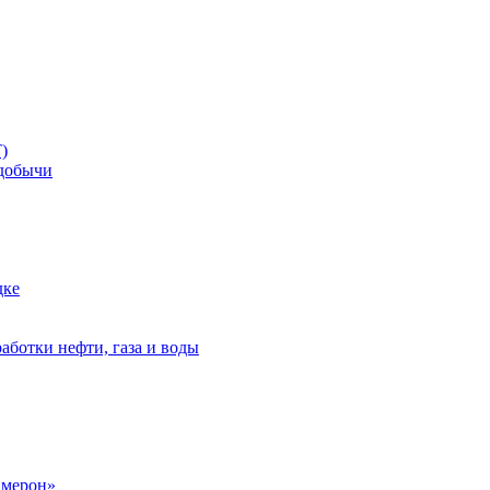
)
добычи
дке
аботки нефти, газа и воды
амерон»