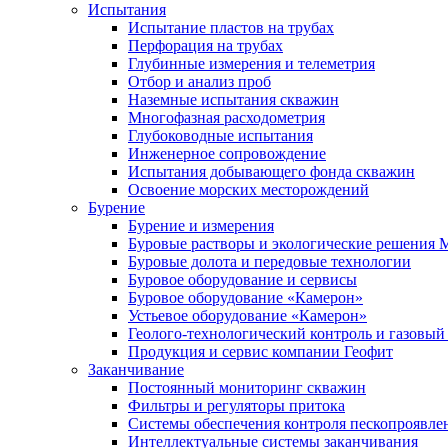
Испытания
Испытание пластов на трубах
Перфорация на трубах
Глубинные измерения и телеметрия
Отбор и анализ проб
Наземные испытания скважин
Многофазная расходометрия
Глубоководные испытания
Инженерное сопровождение
Испытания добывающего фонда скважин
Освоение морских месторождений
Бурение
Бурение и измерения
Буровые растворы и экологические решения
Буровые долота и передовые технологии
Буровое оборудование и сервисы
Буровое оборудование «Камерон»
Устьевое оборудование «Камерон»
Геолого-технологический контроль и газовый
Продукция и сервис компании Геофит
Заканчивание
Постоянный мониторинг скважин
Фильтры и регуляторы притока
Cистемы обеспечения контроля пескопроявле
Интеллектуальные системы заканчивания