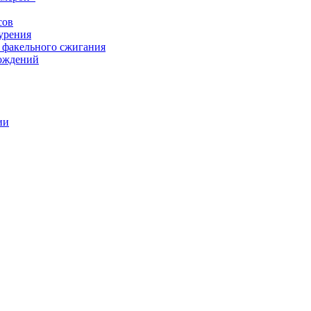
сов
урения
 факельного сжигания
рождений
ии