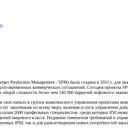
н»
r Production Management - SPM) была создана в 2011 г. для ок
долговременных коммерческих соглашений. Сегодня проекты SP
общей сложности более чем 140 000 баррелей нефтяного эквива
 своё начало в группе комплексного управления проектами комп
услуг заказчикам по всему миру, включая услуги управления до
усилия 2000 профильных специалистов, среди которых 850 инжен
ждений мирового класса. Недавние изменения требований к упр
уемых IPM, так и для удовлетворения новых потребностей заказ