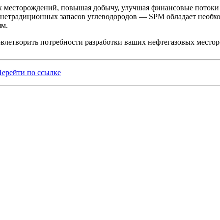
х месторождений, повышая добычу, улучшая финансовые потоки 
 нетрадиционных запасов углеводородов — SPM обладает необ
ям.
овлетворить потребности разработки ваших нефтегазовых место
ерейти по ссылке