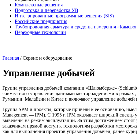
Комплексные решения
Подготовка и переработка УВ
Интегрированные программные решения (SIS)
Российские предприятия
Трубопроводная арматура и средства измерения «Камеро
Переходные технологии
Главная
/
Сервис и оборудование
Управление добычей
Группа управления добычей компании «Шлюмберже» (Schlumberge
совместного управления данными месторождениями в рамках 
Румынии, Малайзии и Китае и включают управление добычей в 
Группа SPM и проекты, которые привели к её основанию, имели
Management — IPM). С 1995 г. IPM оказывает широкий спектр 
выведены на режим эксплуатации. За этим достижением стоят 
заказчикам прямой доступ к технологиям разработки месторо
как для выполнения проектов управления добычей, ранее курир