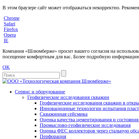
В этом браузере сайт может отображаться некорректно. Рекоме
Chrome
Safari
Firefox
Opera
IE
Компания «Шлюмберже» просит вашего согласия на использовани
посещение комфортным для вас. Более подробную информацию 
OK
Сервис и оборудование
Геофизические исследования скважин
Геофизические исследования скважин в откры
Инновационные технологии испытания пласто
Скважинная сейсмика
Оценка качества цементирования и состояни
Промыслово-геофизические исследования
Оценка ФЕС коллекторов через стальную об
Перфорация