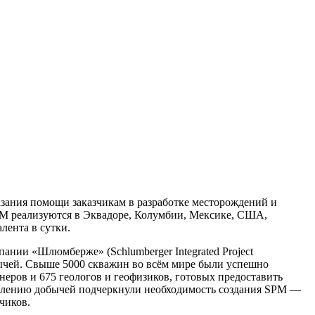
азания помощи заказчикам в разработке месторождений и
M реализуются в Эквадоре, Колумбии, Мексике, США,
лента в сутки.
ании «Шлюмберже» (Schlumberger Integrated Project
бычей. Свыше 5000 скважин во всём мире были успешно
еров и 675 геологов и геофизиков, готовых предоставить
авлению добычей подчеркнули необходимость создания SPM —
чиков.