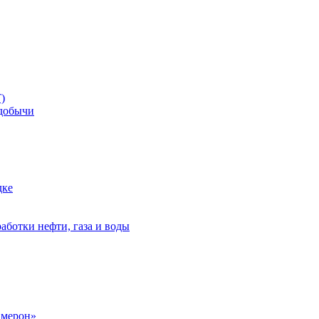
)
добычи
дке
аботки нефти, газа и воды
амерон»