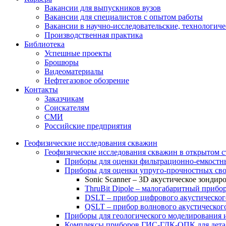
Вакансии для выпускников вузов
Вакансии для специалистов с опытом работы
Вакансии в научно-исследовательские, технологич
Производственная практика
Библиотека
Успешные проекты
Брошюры
Видеоматериалы
Нефтегазовое обозрение
Контакты
Заказчикам
Соискателям
СМИ
Российские предприятия
Геофизические исследования скважин
Геофизические исследования скважин в открытом с
Приборы для оценки фильтрационно-емкостны
Приборы для оценки упруго-прочностных сво
Sonic Scanner – 3D акустическое зондир
ThruBit Dipole – малогабаритный прибо
DSLT – прибор цифрового акустическог
QSLT – прибор волнового акустического
Приборы для геологического моделирования 
Комплексы приборов ГИС-ГДК-ОПК для детал