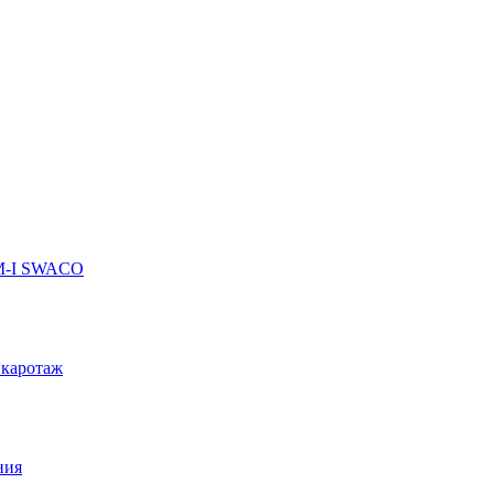
 M-I SWACO
 каротаж
ния