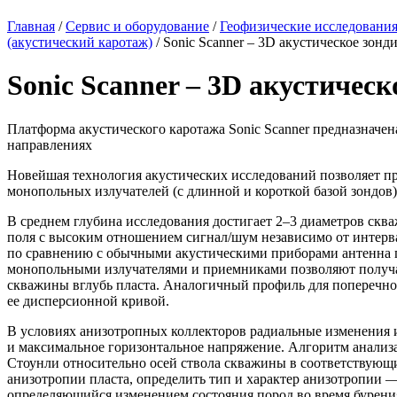
Главная
/
Сервис и оборудование
/
Геофизические исследовани
(акустический каротаж)
/
Sonic Scanner – 3D акустическое зонд
Sonic Scanner – 3D акустичес
Платформа акустического каротажа Sonic Scanner предназначен
направлениях
Новейшая технология акустических исследований позволяет п
монопольных излучателей (с длинной и короткой базой зондов
В среднем глубина исследования достигает 2–3 диаметров скв
поля с высоким отношением сигнал/шум независимо от интерва
по сравнению с обычными акустическими приборами антенна п
монопольными излучателями и приемниками позволяют получат
скважины вглубь пласта. Аналогичный профиль для поперечно
ее дисперсионной кривой.
В условиях анизотропных коллекторов радиальные изменения 
и максимальное горизонтальное напряжение. Алгоритм анализ
Стоунли относительно осей ствола скважины в соответствующ
анизотропии пласта, определить тип и характер анизотропии 
определяющийся изменением состояния пород во время бурени