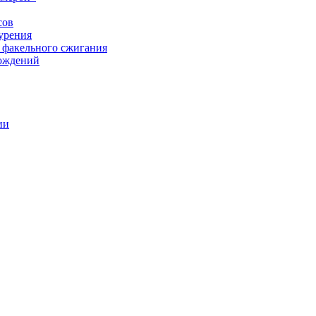
сов
урения
 факельного сжигания
рождений
ии