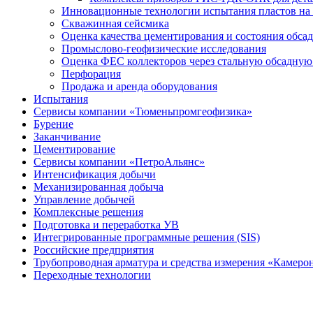
Инновационные технологии испытания пластов на 
Скважинная сейсмика
Оценка качества цементирования и состояния обса
Промыслово-геофизические исследования
Оценка ФЕС коллекторов через стальную обсадну
Перфорация
Продажа и аренда оборудования
Испытания
Сервисы компании «Тюменьпромгеофизика»
Бурение
Заканчивание
Цементирование
Сервисы компании «ПетроАльянс»
Интенсификация добычи
Механизированная добыча
Управление добычей
Комплексные решения
Подготовка и переработка УВ
Интегрированные программные решения (SIS)
Российские предприятия
Трубопроводная арматура и средства измерения «Камеро
Переходные технологии