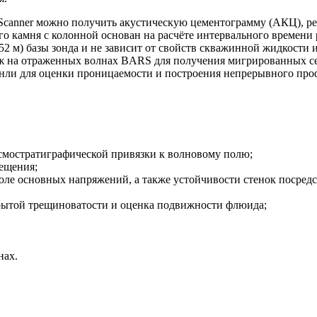
 Scanner можно получить акустическую цементограмму (АКЦ), р
го камня с колонной основан на расчёте интервального времени
,52 м) базы зонда и не зависит от свойств скважинной жидкости
аж на отраженных волнах BARS для получения мигрированных се
унли для оценки проницаемости и построения непрерывного пр
смостратиграфической привязки к волновому полю;
ещения;
оле основных напряжений, а также устойчивости стенок посред
рытой трещиноватости и оценка подвижности флюида;
нах.