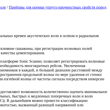
воле
/
Приборы для оценки упруго-прочностных свойств пород
вальных времен акустических волн в осевом и радиальном
 влияние скважины, при регистрации волновых полей
 качества цементирования.
платформе Sonic Scanner, позволяет регистрировать волновые
 необходимость многократных рейсов. Увеличенная
риемников в каждой, и большой диапазон расстояний между
остранения продольной волны по мере удаления от стенки
я изгибной волны от частоты сигнала посредством инверсии
едоставляют возможность количественно оценить минимальное
ольных, быстрых и медленных поперечных волн и волн
 Сij. В дальнейшем можно провести классификацию
новатостью, вызванный разницей напряжений или