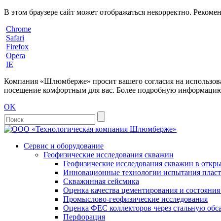
В этом браузере сайт может отображаться некорректно. Рекоме
Chrome
Safari
Firefox
Opera
IE
Компания «Шлюмберже» просит вашего согласия на использовани
посещение комфортным для вас. Более подробную информацию 
OK
Сервис и оборудование
Геофизические исследования скважин
Геофизические исследования скважин в откры
Инновационные технологии испытания пласто
Скважинная сейсмика
Оценка качества цементирования и состояни
Промыслово-геофизические исследования
Оценка ФЕС коллекторов через стальную об
Перфорация