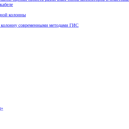
кабеле
дной колонны
ю колонну современными методами ГИС
н»