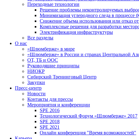
Переходные технологии
Решение проблемы неконтролируемых выбро
Минимизация углеродного следа в процессе б
Снижение объема использования или отказ от
Комплексные решения для разработки место
Электрификация инфраструктуры
Все разделы
О нас
«Шлюмберже» в мире
«Шлюмберже» в России и странах Центральной Аз
ОТ, ТБ и ООС
Руководящие принципы
НИОКР
Сибирский Тренинговый Центр
Закупки
Пресс-центр
Новости
Контакты для прессы
Мероприятия и конференции
SPE 2016
Технологический Форум «Шлюмберже» 2017
SPE 2018
SPE 2021
Онлайн конференция "Время возможностей"
Карьера