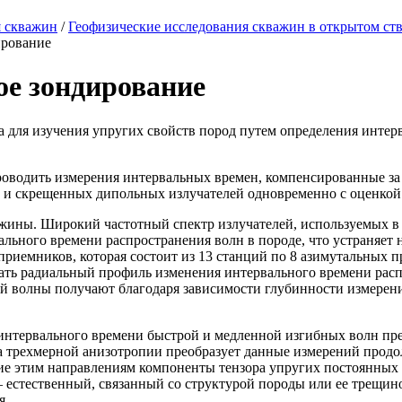
я скважин
/
Геофизические исследования скважин в открытом ст
ирование
кое зондирование
а для изучения упругих свойств пород путем определения интер
роводить измерения интервальных времен, компенсированные за
) и скрещенных дипольных излучателей одновременно с оценкой
ажины. Широкий частотный спектр излучателей, используемых в 
льного времени распространения волн в породе, что устраняет
риемников, которая состоит из 13 станций по 8 азимутальных п
ь радиальный профиль изменения интервального времени распр
й волны получают благодаря зависимости глубинности измерени
интервального времени быстрой и медленной изгибных волн пр
а трехмерной анизотропии преобразует данные измерений прод
ие этим направлениям компоненты тензора упругих постоянных
— естественный, связанный со структурой породы или ее трещи
я.