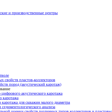
еские и производственные центры
тволе
х свойств пластов-коллекторов
йств пород (акустический каротаж)
ование
р цифрового акустического каротажа
о каротажа
 каротажа для скважин малого диаметра
и седиментологического анализа
ьной оценки свойств различных типов коллекторов и пластов