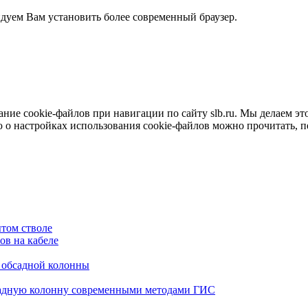
ндуем Вам установить более современный браузер.
е cookie-файлов при навигации по сайту slb.ru. Мы делаем это 
о настройках использования cookie-файлов можно прочитать, 
том стволе
в на кабеле
я обсадной колонны
садную колонну современными методами ГИС