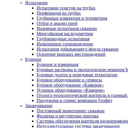
Испытания
Испытание пластов на трубах
Перфорация на трубах
Глубинные измерения и телеметрия
Отбор и анализ проб
Наземные испытания скважин
Многофазная расходометрия
Глубоководные испытания
Инженерное сопровождение
Испытания добывающего фонда скважин
Освоение морских месторождений
Бурение
Бурение и измерения
Буровые растворы и экологические решения
Буровые долота и передовые технологии
Буровое оборудование и сервисы
Буровое оборудование «Камерон»
Устьевое оборудование «Камерон»
Геолого-технологический контроль и газовый
Продукция и сервис компании Геофит
Заканчивание
Постоянный мониторинг скважин
Фильтры и регуляторы притока
Cистемы обеспечения контроля пескопроявле
Интеллектуальные системы заканчивания