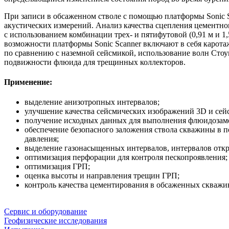
При записи в обсаженном стволе с помощью платформы Sonic
акустических измерений. Анализ качества сцепления цементно
с использованием комбинации трех- и пятифутовой (0,91 м и 1
возможности платформы Sonic Scanner включают в себя карот
по сравнению с наземной сейсмикой, использование волн Сто
подвижности флюида для трещинных коллекторов.
Применение:
выделение анизотропных интервалов;
улучшение качества сейсмических изображений 3D и сей
получение исходных данных для выполнения флюидозам
обеспечение безопасного заложения ствола скважины в п
давления;
выделение газонасыщенных интервалов, интервалов отк
оптимизация перфорации для контроля пескопроявления;
оптимизация ГРП;
оценка высоты и направления трещин ГРП;
контроль качества цементирования в обсаженных скважи
Сервис и оборудование
Геофизические исследования