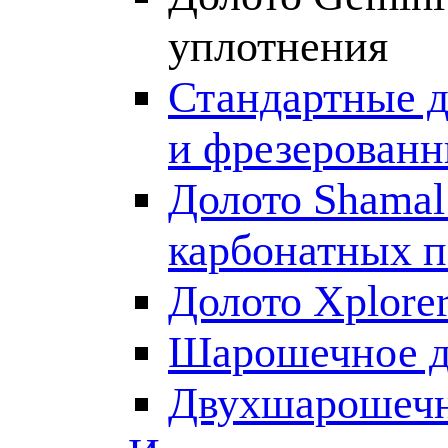
уплотнения
Стандартные д
и фрезерован
Долото Shamal
карбонатных п
Долото Xplore
Шарошечное д
Двухшарошечн