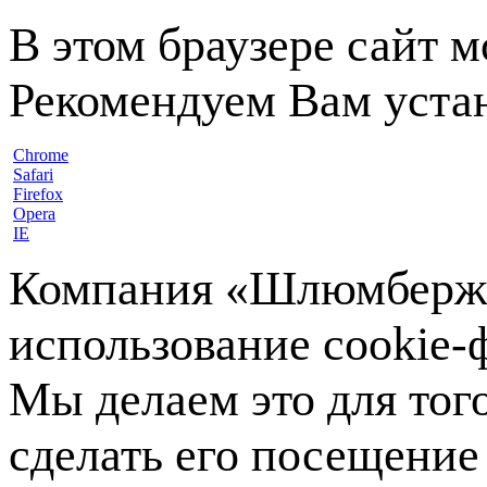
В этом браузере сайт 
Рекомендуем Вам устан
Chrome
Safari
Firefox
Opera
IE
Компания «Шлюмберже»
использование cookie-ф
Мы делаем это для тог
сделать его посещение