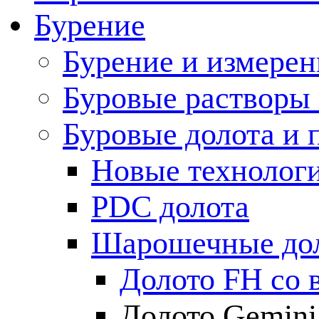
Бурение
Бурение и измерен
Буровые растворы
Буровые долота и 
Новые технолог
PDC долота
Шарошечные до
Долото FH со 
Долото Gemini