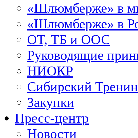
«Шлюмберже» в м
«Шлюмберже» в Ро
ОТ, ТБ и ООС
Руководящие при
НИОКР
Сибирский Тренин
Закупки
Пресс-центр
Новости