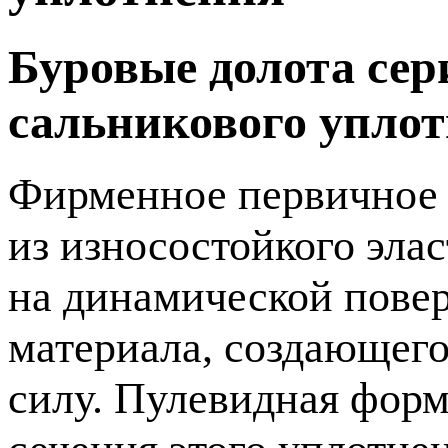
Буровые долота сер
сальникового упло
Фирменное первичное 
из износостойкого эла
на динамической повер
материала, создающег
силу. Пулевидная фор