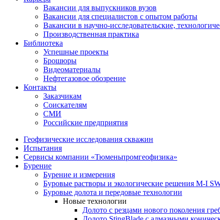
Вакансии для выпускников вузов
Вакансии для специалистов с опытом работы
Вакансии в научно-исследовательские, технологич
Производственная практика
Библиотека
Успешные проекты
Брошюры
Видеоматериалы
Нефтегазовое обозрение
Контакты
Заказчикам
Соискателям
СМИ
Российские предприятия
Геофизические исследования скважин
Испытания
Сервисы компании «Тюменьпромгеофизика»
Бурение
Бурение и измерения
Буровые растворы и экологические решения M-I 
Буровые долота и передовые технологии
Новые технологии
Долото с резцами нового поколения гр
Долото StingBlade с алмазными кониче