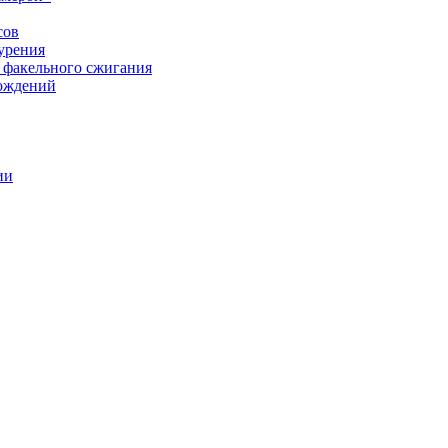
сов
урения
 факельного сжигания
рождений
ии