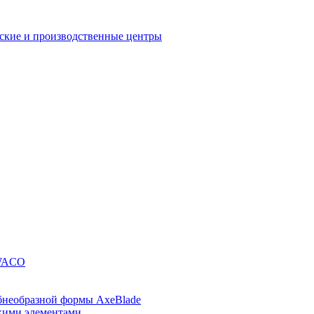
еские и производственные центры
SWACO
ебнеобразной формы AxeBlade
скими элементами