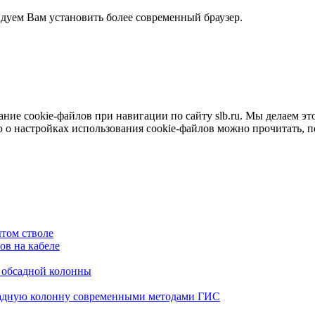
ндуем Вам установить более современный браузер.
е cookie-файлов при навигации по сайту slb.ru. Мы делаем это 
о настройках использования cookie-файлов можно прочитать, 
том стволе
в на кабеле
я обсадной колонны
садную колонну современными методами ГИС