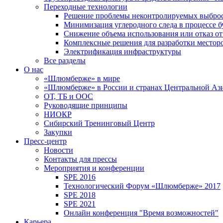
Переходные технологии
Решение проблемы неконтролируемых выбро
Минимизация углеродного следа в процессе б
Снижение объема использования или отказ от
Комплексные решения для разработки место
Электрификация инфраструктуры
Все разделы
О нас
«Шлюмберже» в мире
«Шлюмберже» в России и странах Центральной Аз
ОТ, ТБ и ООС
Руководящие принципы
НИОКР
Сибирский Тренинговый Центр
Закупки
Пресс-центр
Новости
Контакты для прессы
Мероприятия и конференции
SPE 2016
Технологический Форум «Шлюмберже» 2017
SPE 2018
SPE 2021
Онлайн конференция "Время возможностей"
Карьера