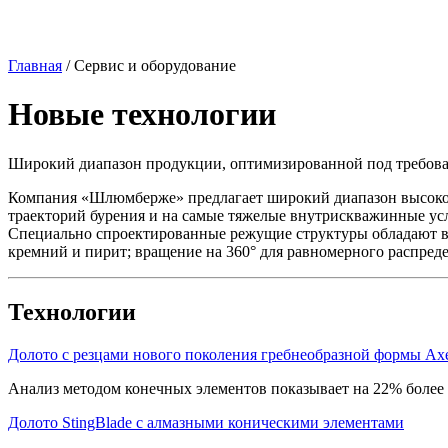
Главная
/
Сервис и оборудование
Новые технологии
Широкий диапазон продукции, оптимизированной под требован
Компания «Шлюмберже» предлагает широкий диапазон высокот
траекторий бурения и на самые тяжелые внутрискважинные ус
Специально спроектированные режущие структуры обладают 
кремний и пирит; вращение на 360° для равномерного распред
Технологии
Долото с резцами нового поколения гребнеобразной формы Ax
Анализ методом конечных элементов показывает на 22% более
Долото StingBlade с алмазными коническими элементами