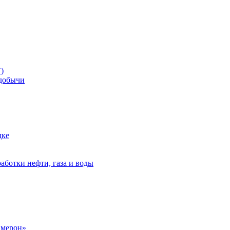
)
добычи
дке
аботки нефти, газа и воды
амерон»