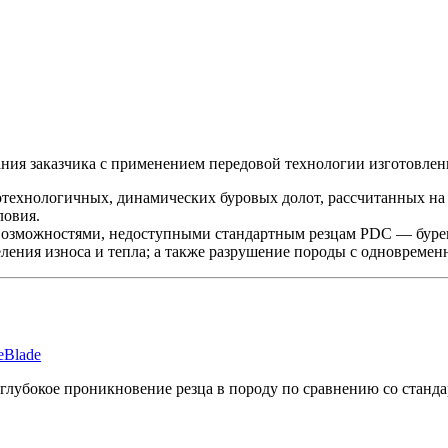
ия заказчика с применением передовой технологии изготовлен
ехнологичных, динамических буровых долот, рассчитанных на 
ловия.
возможностями, недоступными стандартным резцам PDC — буре
еления износа и тепла; а также разрушение породы с одновреме
eBlade
 глубокое проникновение резца в породу по сравнению со стан