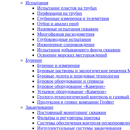
Испытания
Испытание пластов на трубах
Перфорация на трубах
Глубинные измерения и телеметрия
Отбор и анализ проб
Наземные испытания скважин
Многофазная расходометрия
Глубоководные испытания
Инженерное сопровождение
Испытания добывающего фонда скважин
Освоение морских месторождений
Бурение
Бурение и измерения
Буровые растворы и экологические решения
Буровые долота и передовые технологии
Буровое оборудование и сервисы
Буровое оборудование «Камерон»
Устьевое оборудование «Камерон»
Геолого-технологический контроль и газовый
Продукция и сервис компании Геофит
Заканчивание
Постоянный мониторинг скважин
Фильтры и регуляторы притока
Cистемы обеспечения контроля пескопроявле
Интеллектуальные системы заканчивания