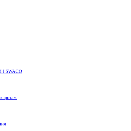
 M-I SWACO
 каротаж
ния