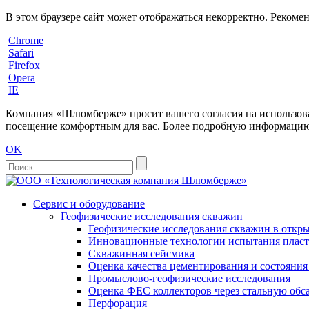
В этом браузере сайт может отображаться некорректно. Рекоме
Chrome
Safari
Firefox
Opera
IE
Компания «Шлюмберже» просит вашего согласия на использовани
посещение комфортным для вас. Более подробную информацию 
OK
Сервис и оборудование
Геофизические исследования скважин
Геофизические исследования скважин в откры
Инновационные технологии испытания пласто
Скважинная сейсмика
Оценка качества цементирования и состояни
Промыслово-геофизические исследования
Оценка ФЕС коллекторов через стальную об
Перфорация