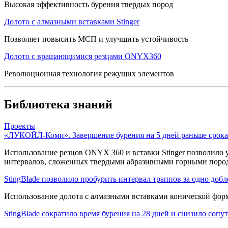
Высокая эффективность бурения твердых пород
Долото с алмазными вставками Stinger
Позволяет повысить МСП и улучшить устойчивость
Долото с вращающимися резцами ONYX360
Революционная технология режущих элементов
Библиотека знаний
Проекты
«ЛУКОЙЛ-Коми». Завершение бурения на 5 дней раньше срока
Использование резцов ONYX 360 и вставки Stinger позволило 
интервалов, сложенных твердыми абразивными горными пород
StingBlade позволило пробурить интервал траппов за одно добл
Использование долота с алмазными вставками конической фор
StingBlade сократило время бурения на 28 дней и снизило соп