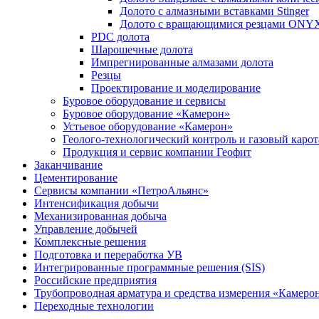
Долото с алмазными вставками Stinger
Долото с вращающимися резцами ONY
PDC долота
Шарошечные долота
Импрегнированные алмазами долота
Резцы
Проектирование и моделирование
Буровое оборудование и сервисы
Буровое оборудование «Камерон»
Устьевое оборудование «Камерон»
Геолого-технологический контроль и газовый каро
Продукция и сервис компании Геофит
Заканчивание
Цементирование
Сервисы компании «ПетроАльянс»
Интенсификация добычи
Механизированная добыча
Управление добычей
Комплексные решения
Подготовка и переработка УВ
Интегрированные программные решения (SIS)
Российские предприятия
Трубопроводная арматура и средства измерения «Камеро
Переходные технологии