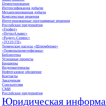
Цементирование
Интенсификация добычи
Механизированная добыча
Комплексные решения
Интегрированные программные решения
Российские предприятия
«Геофит»
«ПетроАльянс»
«Радиус-Сервис»
«ТОЭЗ ГП»
Тюменские насосы «Шлюмберже»
«Тюменьпромгеофизика»
Библиотека
Успешные проекты
Брошюры
Видеоматериалы
Нефтегазовое обозрение
Контакты
Заказчикам
Соискателям
СМИ
Российские предприятия
Юридическая информа