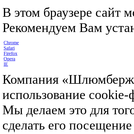
В этом браузере сайт 
Рекомендуем Вам устан
Chrome
Safari
Firefox
Opera
IE
Компания «Шлюмберже»
использование cookie-ф
Мы делаем это для тог
сделать его посещение