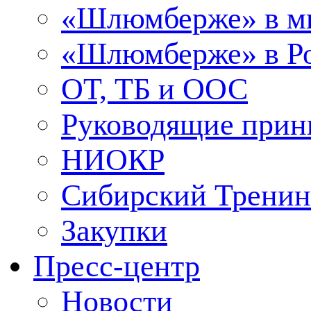
«Шлюмберже» в м
«Шлюмберже» в Ро
ОТ, ТБ и ООС
Руководящие при
НИОКР
Сибирский Тренин
Закупки
Пресс-центр
Новости