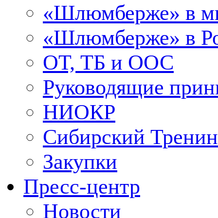
«Шлюмберже» в м
«Шлюмберже» в Ро
ОТ, ТБ и ООС
Руководящие при
НИОКР
Сибирский Тренин
Закупки
Пресс-центр
Новости