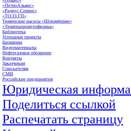
«Геофит»
«ПетроАльянс»
«Радиус-Сервис»
«ТОЭЗ ГП»
Тюменские насосы «Шлюмберже»
«Тюменьпромгеофизика»
Библиотека
Успешные проекты
Брошюры
Видеоматериалы
Нефтегазовое обозрение
Контакты
Заказчикам
Соискателям
СМИ
Российские предприятия
Юридическая информа
Поделиться ссылкой
Распечатать страницу