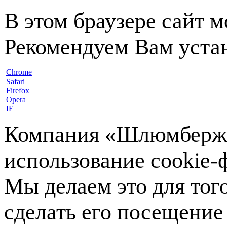
В этом браузере сайт 
Рекомендуем Вам устан
Chrome
Safari
Firefox
Opera
IE
Компания «Шлюмберже»
использование cookie-ф
Мы делаем это для тог
сделать его посещение