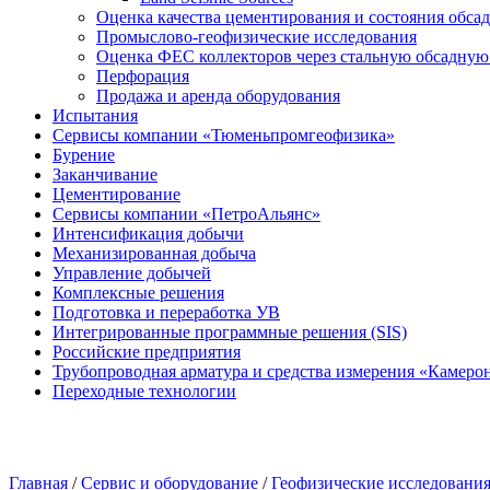
Оценка качества цементирования и состояния обса
Промыслово-геофизические исследования
Оценка ФЕС коллекторов через стальную обсадну
Перфорация
Продажа и аренда оборудования
Испытания
Сервисы компании «Тюменьпромгеофизика»
Бурение
Заканчивание
Цементирование
Сервисы компании «ПетроАльянс»
Интенсификация добычи
Механизированная добыча
Управление добычей
Комплексные решения
Подготовка и переработка УВ
Интегрированные программные решения (SIS)
Российские предприятия
Трубопроводная арматура и средства измерения «Камеро
Переходные технологии
Главная
/
Сервис и оборудование
/
Геофизические исследовани