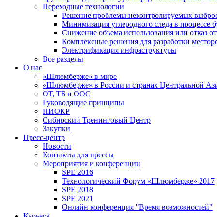
Переходные технологии
Решение проблемы неконтролируемых выбро
Минимизация углеродного следа в процессе б
Снижение объема использования или отказ от
Комплексные решения для разработки место
Электрификация инфраструктуры
Все разделы
О нас
«Шлюмберже» в мире
«Шлюмберже» в России и странах Центральной Аз
ОТ, ТБ и ООС
Руководящие принципы
НИОКР
Сибирский Тренинговый Центр
Закупки
Пресс-центр
Новости
Контакты для прессы
Мероприятия и конференции
SPE 2016
Технологический Форум «Шлюмберже» 2017
SPE 2018
SPE 2021
Онлайн конференция "Время возможностей"
Карьера