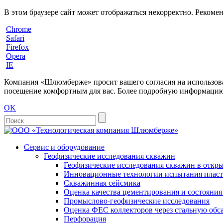
В этом браузере сайт может отображаться некорректно. Рекоме
Chrome
Safari
Firefox
Opera
IE
Компания «Шлюмберже» просит вашего согласия на использовани
посещение комфортным для вас. Более подробную информацию 
OK
Сервис и оборудование
Геофизические исследования скважин
Геофизические исследования скважин в откры
Инновационные технологии испытания пласто
Скважинная сейсмика
Оценка качества цементирования и состояни
Промыслово-геофизические исследования
Оценка ФЕС коллекторов через стальную об
Перфорация