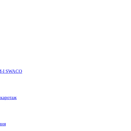
 M-I SWACO
 каротаж
ния