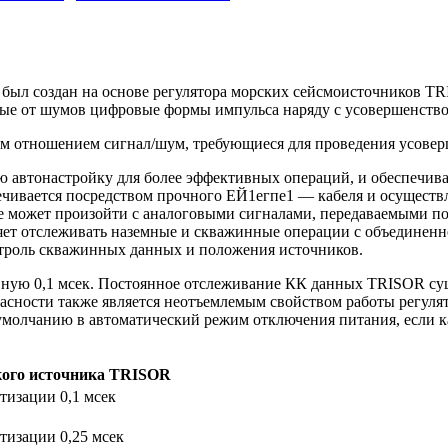
был создан на основе регулятора морских сейсмоисточников TR
дные от шумов цифровые формы импульса наряду с усовершенств
им отношением сигнал/шум, требующиеся для проведения усове
ю автонастройку для более эффективных операций, и обеспечи
ечивается посредством прочного ЕЙ1егпе1 — кабеля и осуществ
ое может произойти с аналоговыми сигналами, передаваемыми 
ет отслеживать наземные и скважинные операции с объединенн
нтроль скважинных данных и положения источников.
вную 0,1 мсек. Постоянное отслеживание КК данных TRISOR су
асности также является неотъемлемым свойством работы регуля
о умолчанию в автоматический режим отключения питания, если к
кого источника TRISOR
тизации 0,1 мсек
тизации 0,25 мсек