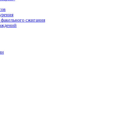
сов
урения
 факельного сжигания
рождений
ии