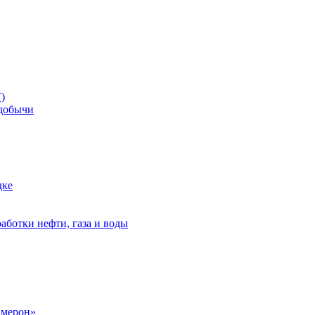
)
добычи
дке
аботки нефти, газа и воды
амерон»