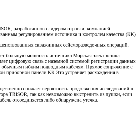
ISOR, разработанного лидером отрасли, компанией
ованным регулированием источника и контролем качества (КК)
ршенствованных скважинных сейсморазведочных операций.
вает большую мощность источника Морская электроника
ляет цифровую связь с наземной системой регистрации данных
по обычным гибким подводным кабелям. Прямое сопряжение с
ой приборной панели КК Это устраняет расхождения в
щественно снижает вероятность продолжения исследований в
тора TRISOR, так как невозможно выстрелить из пушки, если
абель отсоединяется либо обнаружена утечка.