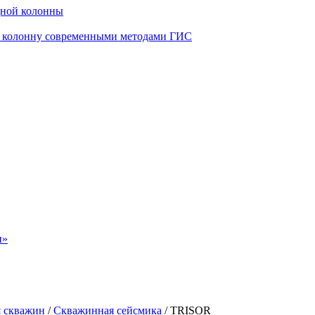
дной колонны
ю колонну современными методами ГИС
н»
я скважин
/
Скважинная сейсмика
/
TRISOR