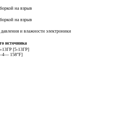
боркой на взрыв
боркой на взрыв
, давления и влажности электроники
го источника
-13ГР [5-13ГР]
[—4— 158°F]