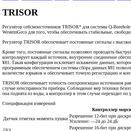
TRISOR
Регулятор сейсмоисточников TRISOR* для системы Q-Borehole 
WestemGeco для того, чтобы обеспечивать стабильные, свобо
Регулятор TRISOR обеспечивает постоянные сигналы с высок
Кроме того, постоянные сигналы позволяют проводить быстру
контролирует каждый источник, внутреннее соединение обесп
¥81. Такая конфигурация исключает искажение данных, котор
программным обеспечением системы сбора данных ¥81 позволя
количестве взрывов и обеспечивает точную регистрацию и ко
TRISOR обеспечивает точность синхронизации источников ра
случае неисправности прибора. Соблюдение мер техники безоп
она поднята из воды, а контроллер в этом случае переходит п
Спецификация измерений
Контроллер морс
Разрешение 12-бит при дискре
Датчик отметки момента пушки
Усиление: —24 до 24 дБ
Разрешение 16-бит при дискре
ГБЗ