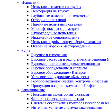
Испытания
Испытание пластов на трубах
Перфорация на трубах
Глубинные измерения и телеметрия
Отбор и анализ проб
Наземные испытания скважин
Многофазная расходометрия
Глубоководные испытания
Инженерное сопровождение
Испытания добывающего фонда скважин
Освоение морских месторождений
Бурение
Бурение и измерения
Буровые растворы и экологические решения
Буровые долота и передовые технологии
Буровое оборудование и сервисы
Буровое оборудование «Камерон»
Устьевое оборудование «Камерон»
Геолого-технологический контроль и газовый
Продукция и сервис компании Геофит
Заканчивание
Постоянный мониторинг скважин
Фильтры и регуляторы притока
Cистемы обеспечения контроля пескопроявле
Интеллектуальные системы заканчивания