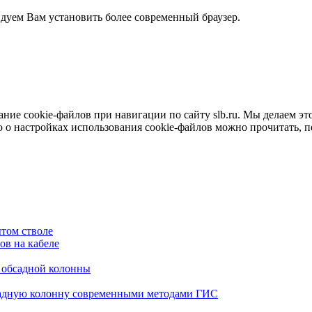
ндуем Вам установить более современный браузер.
е cookie-файлов при навигации по сайту slb.ru. Мы делаем это 
о настройках использования cookie-файлов можно прочитать, 
том стволе
в на кабеле
я обсадной колонны
садную колонну современными методами ГИС