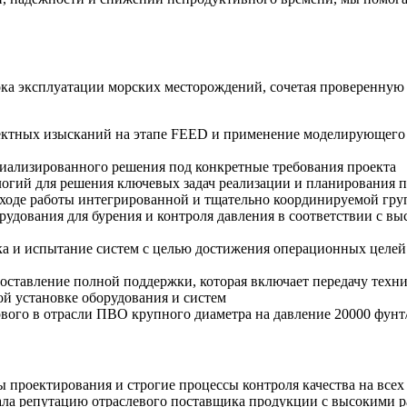
рока эксплуатации морских месторождений, сочетая проверенн
ктных изысканий на этапе FEED и применение моделирующего 
иализированного решения под конкретные требования проекта
гий для решения ключевых задач реализации и планирования пр
в ходе работы интегрированной и тщательно координируемой гру
дования для бурения и контроля давления в соответствии с в
ка и испытание систем с целью достижения операционных целе
оставление полной поддержки, которая включает передачу техни
й установке оборудования и систем
вого в отрасли ПВО крупного диаметра на давление 20000 фунт
проектирования и строгие процессы контроля качества на всех 
вала репутацию отраслевого поставщика продукции с высокими ра