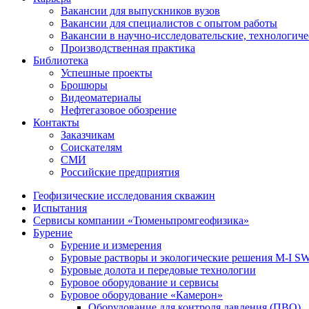
Вакансии для выпускников вузов
Вакансии для специалистов с опытом работы
Вакансии в научно-исследовательские, технологич
Производственная практика
Библиотека
Успешные проекты
Брошюры
Видеоматериалы
Нефтегазовое обозрение
Контакты
Заказчикам
Соискателям
СМИ
Российские предприятия
Геофизические исследования скважин
Испытания
Сервисы компании «Тюменьпромгеофизика»
Бурение
Бурение и измерения
Буровые растворы и экологические решения M-I 
Буровые долота и передовые технологии
Буровое оборудование и сервисы
Буровое оборудование «Камерон»
Оборудование для контроля давления (ПВО)