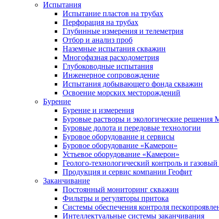
Испытания
Испытание пластов на трубах
Перфорация на трубах
Глубинные измерения и телеметрия
Отбор и анализ проб
Наземные испытания скважин
Многофазная расходометрия
Глубоководные испытания
Инженерное сопровождение
Испытания добывающего фонда скважин
Освоение морских месторождений
Бурение
Бурение и измерения
Буровые растворы и экологические решения
Буровые долота и передовые технологии
Буровое оборудование и сервисы
Буровое оборудование «Камерон»
Устьевое оборудование «Камерон»
Геолого-технологический контроль и газовый
Продукция и сервис компании Геофит
Заканчивание
Постоянный мониторинг скважин
Фильтры и регуляторы притока
Cистемы обеспечения контроля пескопроявле
Интеллектуальные системы заканчивания