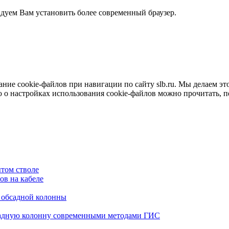
ндуем Вам установить более современный браузер.
е cookie-файлов при навигации по сайту slb.ru. Мы делаем это 
о настройках использования cookie-файлов можно прочитать, 
том стволе
в на кабеле
я обсадной колонны
садную колонну современными методами ГИС