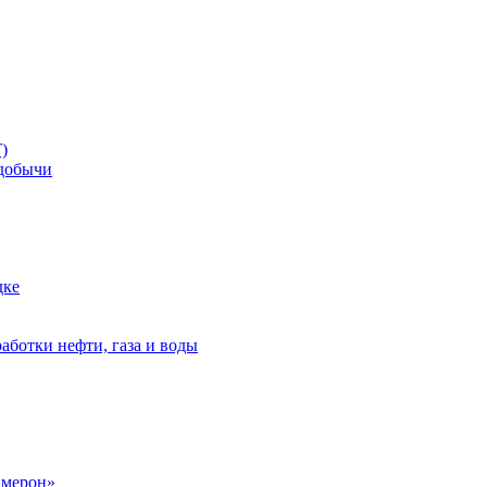
)
добычи
дке
аботки нефти, газа и воды
амерон»