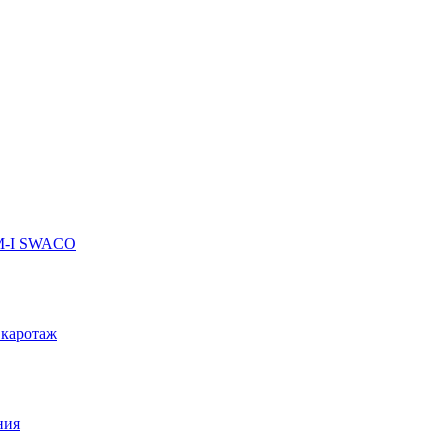
 M-I SWACO
 каротаж
ния