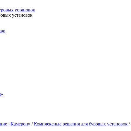
уровых установок
ровых установок
таж
н»
ание «Камерон»
/
Комплексные решения для буровых установок
/