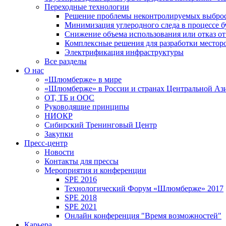
Переходные технологии
Решение проблемы неконтролируемых выбро
Минимизация углеродного следа в процессе б
Снижение объема использования или отказ от
Комплексные решения для разработки место
Электрификация инфраструктуры
Все разделы
О нас
«Шлюмберже» в мире
«Шлюмберже» в России и странах Центральной Аз
ОТ, ТБ и ООС
Руководящие принципы
НИОКР
Сибирский Тренинговый Центр
Закупки
Пресс-центр
Новости
Контакты для прессы
Мероприятия и конференции
SPE 2016
Технологический Форум «Шлюмберже» 2017
SPE 2018
SPE 2021
Онлайн конференция "Время возможностей"
Карьера