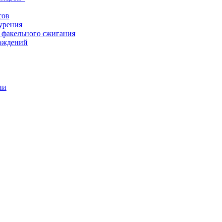
сов
урения
 факельного сжигания
рождений
ии