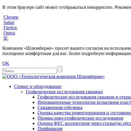
В этом браузере сайт может отображаться некорректно. Рекоме
Chrome
Safari
Firefox
Opera
IE
Компания «Шлюмберже» просит вашего согласия на использовани
посещение комфортным для вас. Более подробную информацию 
OK
Сервис и оборудование
Геофизические исследования скважин
Геофизические исследования скважин в откры
Инновационные технологии испытания пласто
Скважинная сейсмика
Оценка качества цементирования и состояни
Промыслово-геофизические исследования
Оценка ФЕС коллекторов через стальную об
Перфорация