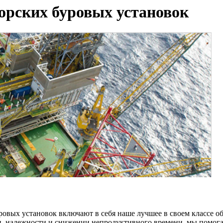
орских буровых установок
овых установок включают в себя наше лучшее в своем классе о
и, надежности и снижении непродуктивного времени, мы помога