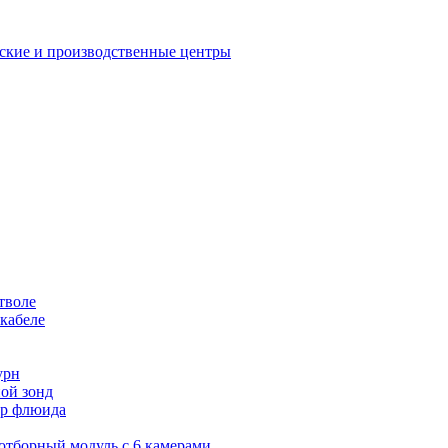
еские и производственные центры
тволе
кабеле
урн
ой зонд
тор флюида
оотборный модуль с 6 камерами