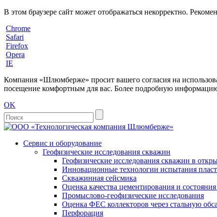
В этом браузере сайт может отображаться некорректно. Рекоме
Chrome
Safari
Firefox
Opera
IE
Компания «Шлюмберже» просит вашего согласия на использовани
посещение комфортным для вас. Более подробную информацию 
OK
Сервис и оборудование
Геофизические исследования скважин
Геофизические исследования скважин в откры
Инновационные технологии испытания пласто
Скважинная сейсмика
Оценка качества цементирования и состояни
Промыслово-геофизические исследования
Оценка ФЕС коллекторов через стальную об
Перфорация