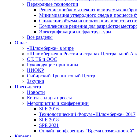
Переходные технологии
Решение проблемы неконтролируемых выбро
Минимизация углеродного следа в процессе б
Снижение объема использования или отказ от
Комплексные решения для разработки место
Электрификация инфраструктуры
Все разделы
О нас
«Шлюмберже» в мире
«Шлюмберже» в России и странах Центральной Аз
ОТ, ТБ и ООС
Руководящие принципы
НИОКР
Сибирский Тренинговый Центр
Закупки
Пресс-центр
Новости
Контакты для прессы
Мероприятия и конференции
SPE 2016
Технологический Форум «Шлюмберже» 2017
SPE 2018
SPE 2021
Онлайн конференция "Время возможностей"
Карьера