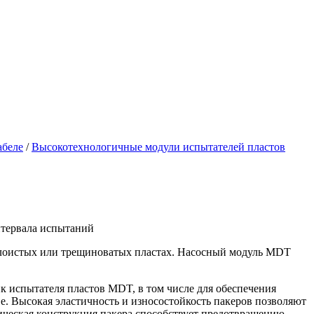
абеле
/
Высокотехнологичные модули испытателей пластов
нтервала испытаний
слоистых или трещиноватых пластах. Насосный модуль MDT
 испытателя пластов MDT, в том числе для обеспечения
е. Высокая эластичность и износостойкость пакеров позволяют
ическая конструкция пакера способствует предотвращению