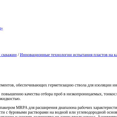
н»
я скважин
/
Инновационные технологии испытания пластов на к
ементов, обеспечивающих герметизацию ствола для изоляции и
и повышению качества отбора проб в низкопроницаемых, тонко
 жидкостью.
пакером MRPA для расширения диапазона рабочих характеристик
сти с буровыми растворами на водной или углеводородной основ
ерацию и снизить количество их замен ввиду износа. Асимметр