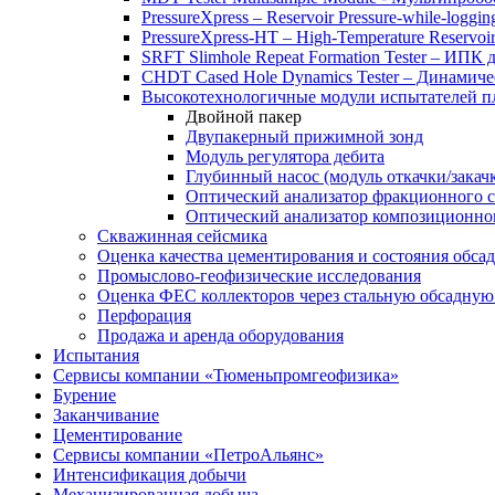
PressureXpress – Reservoir Pressure-while-logging
PressureXpress-HT – High-Temperature Reservoir
SRFT Slimhole Repeat Formation Tester – ИПК
CHDT Cased Hole Dynamics Tester – Динами
Высокотехнологичные модули испытателей 
Двойной пакер
Двупакерный прижимной зонд
Модуль регулятора дебита
Глубинный насос (модуль откачки/закач
Оптический анализатор фракционного 
Оптический анализатор композиционно
Скважинная сейсмика
Оценка качества цементирования и состояния обса
Промыслово-геофизические исследования
Оценка ФЕС коллекторов через стальную обсадну
Перфорация
Продажа и аренда оборудования
Испытания
Сервисы компании «Тюменьпромгеофизика»
Бурение
Заканчивание
Цементирование
Сервисы компании «ПетроАльянс»
Интенсификация добычи
Механизированная добыча