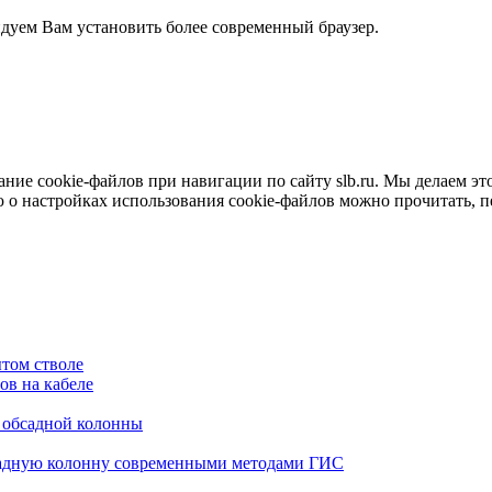
ндуем Вам установить более современный браузер.
е cookie-файлов при навигации по сайту slb.ru. Мы делаем это 
о настройках использования cookie-файлов можно прочитать, 
том стволе
в на кабеле
я обсадной колонны
садную колонну современными методами ГИС