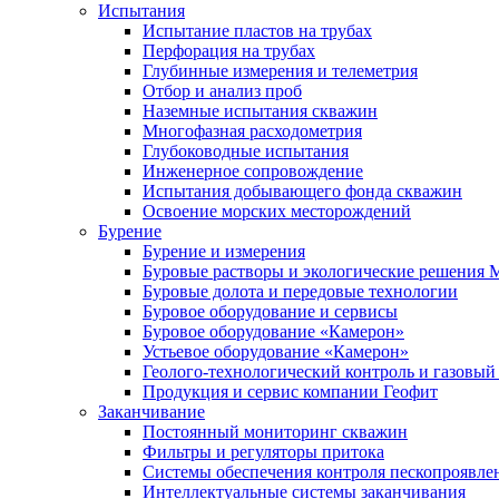
Испытания
Испытание пластов на трубах
Перфорация на трубах
Глубинные измерения и телеметрия
Отбор и анализ проб
Наземные испытания скважин
Многофазная расходометрия
Глубоководные испытания
Инженерное сопровождение
Испытания добывающего фонда скважин
Освоение морских месторождений
Бурение
Бурение и измерения
Буровые растворы и экологические решения
Буровые долота и передовые технологии
Буровое оборудование и сервисы
Буровое оборудование «Камерон»
Устьевое оборудование «Камерон»
Геолого-технологический контроль и газовый
Продукция и сервис компании Геофит
Заканчивание
Постоянный мониторинг скважин
Фильтры и регуляторы притока
Cистемы обеспечения контроля пескопроявле
Интеллектуальные системы заканчивания