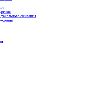
сов
урения
 факельного сжигания
рождений
ии