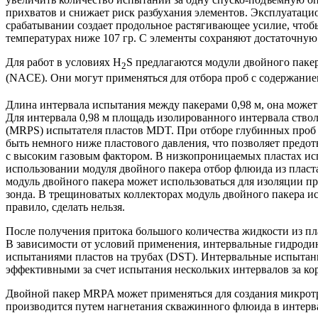
прихватов и снижает риск разбухания элементов. Эксплуатаци
срабатывании создает продольное растягивающее усилие, чтоб
температурах ниже 107 гр. C элементы сохраняют достаточную
Для работ в условиях H
S предлагаются модули двойного пак
2
(NACE). Они могут применяться для отбора проб с содержани
Длина интервала испытания между пакерами 0,98 м, она может 
Для интервала 0,98 м площадь изолированного интервала ств
(MRPS) испытателя пластов MDT. При отборе глубинных проб 
быть немного ниже пластового давления, что позволяет предот
с высоким газовым фактором. В низкопроницаемых пластах исп
использовании модуля двойного пакера отбор флюида из пласт
модуль двойного пакера может использоваться для изоляции п
зонда. В трещиноватых коллекторах модуль двойного пакера и
правило, сделать нельзя.
После получения притока большого количества жидкости из пл
В зависимости от условий применения, интервальные гидрод
испытаниями пластов на трубах (DST). Интервальные испытани
эффективными за счет испытания нескольких интервалов за кор
Двойной пакер MRPA может применяться для создания микрот
производится путем нагнетания скважинного флюида в интерва