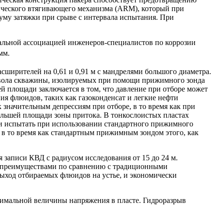
тического втягивающего механизма (ARM), который при
муму затяжки при срыве с интервала испытания. При
альной ассоциацией
инженеров-специалистов
по коррозии
мм.
асширителей
на 0,61 и 0,91 м с мандрелями большого диаметра.
ствола скважины, изолируемых при помощи прижимного зонда
 площади заключается в том, что давление при отборе может
ия флюидов, таких как газоконденсат и легкие нефти
значительным депрессиям при отборе, в то время как при
ольшей площади зоны притока. В тонкослоистых пластах
 и испытать при использовании стандартного прижимного
 в то время как стандартным прижимным зондом этого, как
записи КВД с радиусом исследования от 15 до 24 м.
и преимуществами по сравнению с традиционными
выход отбираемых флюидов на устье, и экономически
имальной величины напряжения в пласте. Гидроразрыв