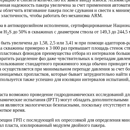
онная надежность пакера увеличена за счет применения автома
ы облегчить втягивание пакера после сдувания и свести к мини
 эластичность, чтобы работать без механизма ARM.
ера в антикоррозийном исполнении, сертифицированные Национ
ем H
S до 50% в скважинах с диаметром ствола от 149,3 до 244,5 
2
быть увеличена до 1,58, 2,5 или 3,41 м при помощи
адапторов-р
ола скважины примерно в 3 000 раз превышает площадь стенок 
пластовых флюидов преимущества отбора из интервалов большей
вратить разделение фаз даже чувствительных к перепадам давлен
ользование стандартного прижимного зонда обычно приводит к 
а осуществляется при минимальном перепаде давления за счет б
роницаемых пропластков, которые бывает затруднительно найти
спользуется также успешно для изоляции интервалов испытаний,
аста возможно проведение гидродинамических исследований для 
инамические испытания (IPTT) могут обладать дополнительным
я являются экологически безопасными, поскольку отсутствует 
откое время.
рещин ГРП с последующей их опрессовкой для определения мин
л пласта, изолированный модулем двойного пакера.