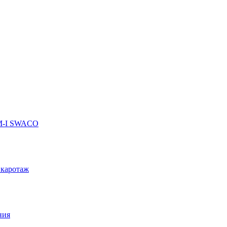
 M-I SWACO
 каротаж
ния