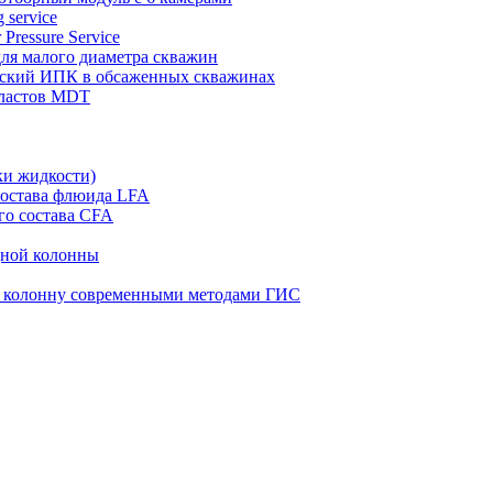
 service
 Pressure Service
 для малого диаметра скважин
ческий ИПК в обсаженных скважинах
пластов MDT
ки жидкости)
состава флюида LFA
го состава CFA
дной колонны
ю колонну современными методами ГИС