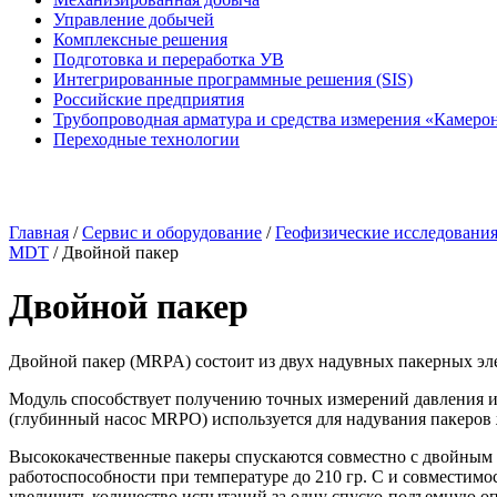
Управление добычей
Комплексные решения
Подготовка и переработка УВ
Интегрированные программные решения (SIS)
Российские предприятия
Трубопроводная арматура и средства измерения «Камеро
Переходные технологии
Главная
/
Сервис и оборудование
/
Геофизические исследовани
MDT
/
Двойной пакер
Двойной пакер
Двойной пакер (MRPA) состоит из двух надувных пакерных эл
Модуль способствует получению точных измерений давления 
(глубинный насос MRPO) используется для надувания пакеров
Высококачественные пакеры спускаются совместно с двойным 
работоспособности при температуре до 210 гр. C и совместимо
увеличить количество испытаний за одну
спуско-подъемную
оп