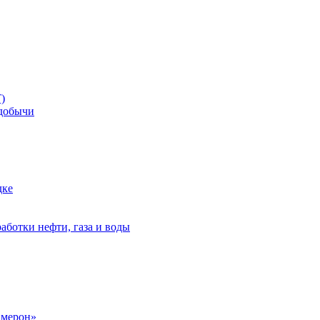
)
добычи
дке
аботки нефти, газа и воды
амерон»