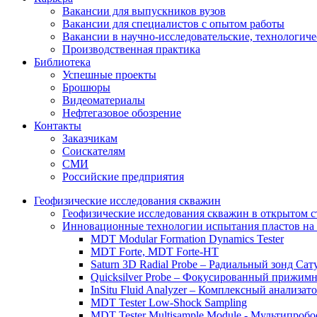
Вакансии для выпускников вузов
Вакансии для специалистов с опытом работы
Вакансии в научно-исследовательские, технологич
Производственная практика
Библиотека
Успешные проекты
Брошюры
Видеоматериалы
Нефтегазовое обозрение
Контакты
Заказчикам
Соискателям
СМИ
Российские предприятия
Геофизические исследования скважин
Геофизические исследования скважин в открытом с
Инновационные технологии испытания пластов на 
MDT Modular Formation Dynamics Tester
MDT Forte, MDT Forte-HT
Saturn 3D Radial Probe – Радиальный зонд Сат
Quicksilver Probe – Фокусированный прижимн
InSitu Fluid Analyzer – Комплексный анализа
MDT Tester Low-Shock Sampling
MDT Tester Multisample Module - Мультипроб