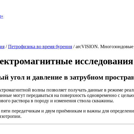
н»
ия
/
Петрофизика во время бурения
/
arcVISION. Многозондовые
лектромагнитные исследовани
ный угол и давление в затрубном простра
ктромагнитной волны позволяет получать данные в режиме реа
Данные могут передаваться на поверхность одновременно с цель
вого раствора в породу и изменения ствола скважины.
пяти передатчикам и двум приёмникам и важны для определени
изотропии.