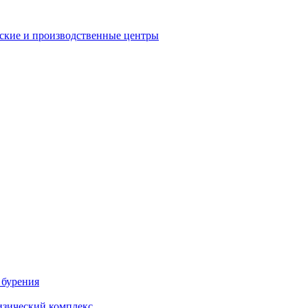
еские и производственные центры
 бурения
зический комплекс