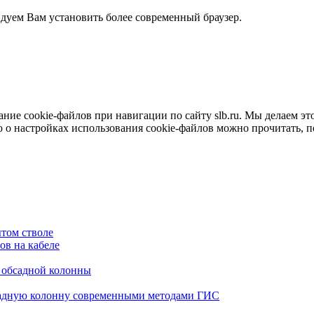
ндуем Вам установить более современный браузер.
е cookie-файлов при навигации по сайту slb.ru. Мы делаем это 
о настройках использования cookie-файлов можно прочитать, 
том стволе
в на кабеле
я обсадной колонны
садную колонну современными методами ГИС