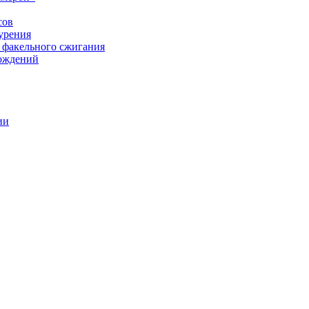
сов
урения
 факельного сжигания
рождений
ии