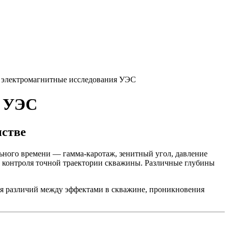
 электромагнитные исследования УЭС
я УЭС
нстве
льного времени —
гамма-каротаж
, зенитный угол, давление
ю контроля точной траектории скважины. Различные глубины
я различий между эффектами в скважине, проникновения