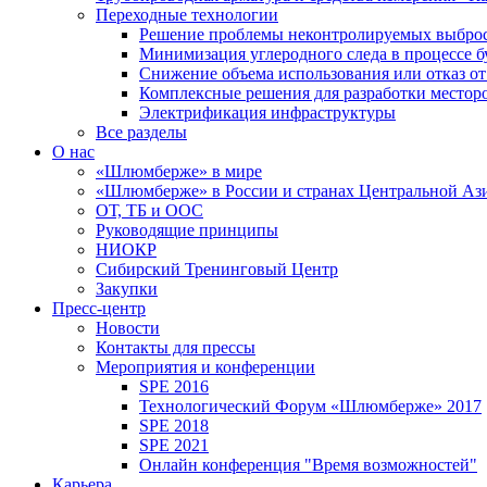
Переходные технологии
Решение проблемы неконтролируемых выбро
Минимизация углеродного следа в процессе б
Снижение объема использования или отказ от
Комплексные решения для разработки место
Электрификация инфраструктуры
Все разделы
О нас
«Шлюмберже» в мире
«Шлюмберже» в России и странах Центральной Аз
ОТ, ТБ и ООС
Руководящие принципы
НИОКР
Сибирский Тренинговый Центр
Закупки
Пресс-центр
Новости
Контакты для прессы
Мероприятия и конференции
SPE 2016
Технологический Форум «Шлюмберже» 2017
SPE 2018
SPE 2021
Онлайн конференция "Время возможностей"
Карьера