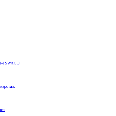
 M-I SWACO
 каротаж
ния