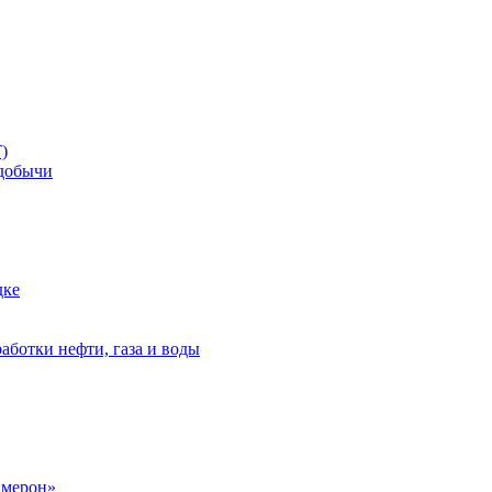
)
добычи
дке
аботки нефти, газа и воды
амерон»