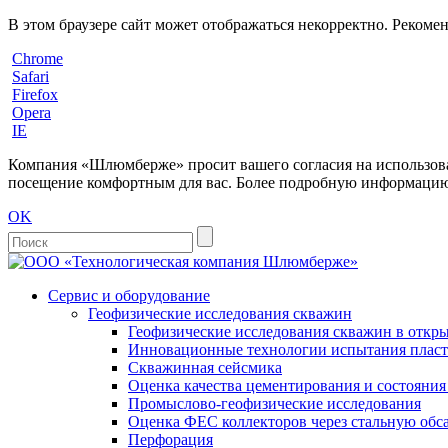
В этом браузере сайт может отображаться некорректно. Рекоме
Chrome
Safari
Firefox
Opera
IE
Компания «Шлюмберже» просит вашего согласия на использовани
посещение комфортным для вас. Более подробную информацию 
OK
Сервис и оборудование
Геофизические исследования скважин
Геофизические исследования скважин в откры
Инновационные технологии испытания пласто
Скважинная сейсмика
Оценка качества цементирования и состояни
Промыслово-геофизические исследования
Оценка ФЕС коллекторов через стальную об
Перфорация