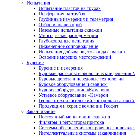
Испытания
Испытание пластов на трубах
Перфорация на трубах
Глубинные измерения и телеметрия
Отбор и анализ проб
Наземные испытания скважин
Многофазная расходометрия
Глубоководные испытания
Инженерное сопровождение
Испытания добывающего фонда скважин
Освоение морских месторождений
Бурение
Бурение и измерения
Буровые растворы и экологические решения
Буровые долота и передовые технологии
Буровое оборудование и сервисы
Буровое оборудование «Камерон»
Устьевое оборудование «Камерон»
Геолого-технологический контроль и газовый
Продукция и сервис компании Геофит
Заканчивание
Постоянный мониторинг скважин
Фильтры и регуляторы притока
Cистемы обеспечения контроля пескопроявле
Интеллектуальные системы заканчивания