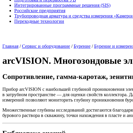
Интегрированные программные решения (SIS)
Российские предприятия
Трубопроводная арматура и средства измерения «Камеро
Переходные технологии
Главная
/
Сервис и оборудование
/
Бурение
/
Бурение и измерен
arcVISION. Многозондовые э
Сопротивление,
гамма-каротаж
, зенит
Прибор arcVISION с наибольшей глубиной проникновения эле
в затрубном пространстве — для оценки свойств коллектора. 
измерений позволяют мониторить глубину проникновения буро
Множественные глубины исследований достигаются благодаря 
бурового раствора в скважину, точки нахождения в пласте и ан