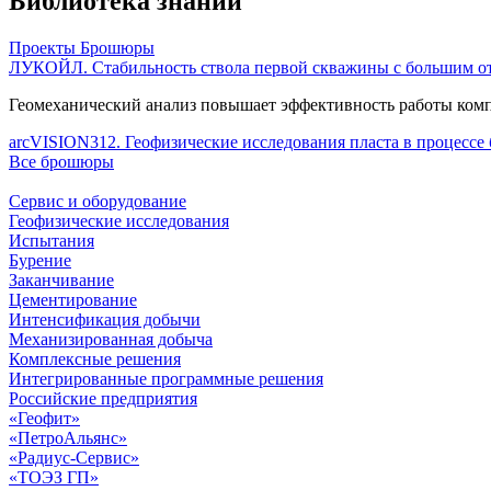
Библиотека знаний
Проекты
Брошюры
ЛУКОЙЛ. Стабильность ствола первой скважины с большим от
Геомеханический анализ повышает эффективность работы комп
arcVISION312. Геофизические исследования пласта в процессе
Все брошюры
Сервис и оборудование
Геофизические исследования
Испытания
Бурение
Заканчивание
Цементирование
Интенсификация добычи
Механизированная добыча
Комплексные решения
Интегрированные программные решения
Российские предприятия
«Геофит»
«ПетроАльянс»
«Радиус-Сервис»
«ТОЭЗ ГП»