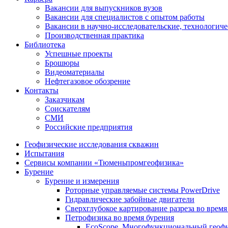
Вакансии для выпускников вузов
Вакансии для специалистов с опытом работы
Вакансии в научно-исследовательские, технологич
Производственная практика
Библиотека
Успешные проекты
Брошюры
Видеоматериалы
Нефтегазовое обозрение
Контакты
Заказчикам
Соискателям
СМИ
Российские предприятия
Геофизические исследования скважин
Испытания
Сервисы компании «Тюменьпромгеофизика»
Бурение
Бурение и измерения
Роторные управляемые системы PowerDrive
Гидравлические забойные двигатели
Сверхглубокое картирование разреза во время
Петрофизика во время бурения
EcoScope. Многофункциональный геофи