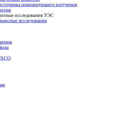
 источника ионизирующего излучения
ротаж
нитные исследования УЭС
онансные исследования
урения
вала
SWACO
таж