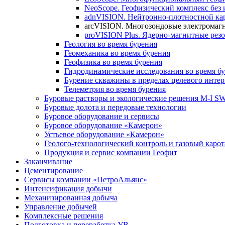
NeoScope. Геофизический комплекс без
adnVISION. Нейтронно-плотностной ка
arcVISION. Многозондовые электромаг
proVISION Plus. Ядерно-магнитные рез
Геология во время бурения
Геомеханика во время бурения
Геофизика во время бурения
Гидродинамические исследования во время б
Бурение скважины в пределах целевого интер
Телеметрия во время бурения
Буровые растворы и экологические решения M-I 
Буровые долота и передовые технологии
Буровое оборудование и сервисы
Буровое оборудование «Камерон»
Устьевое оборудование «Камерон»
Геолого-технологический контроль и газовый каро
Продукция и сервис компании Геофит
Заканчивание
Цементирование
Сервисы компании «ПетроАльянс»
Интенсификация добычи
Механизированная добыча
Управление добычей
Комплексные решения
Подготовка и переработка УВ