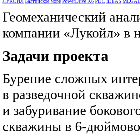
ЛУКОЙЛ
Балтийское море
PowerDrive X6
PDC
IDEAS
MEGAD
Геомеханический анал
компании «Лукойл» в 
Задачи проекта
Бурение сложных интер
в разведочной скважин
и забуривание боковог
скважины в
6-дюймов