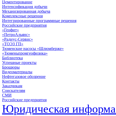
Цементирование
Интенсификация добычи
Механизированная добыча
Комплексные решения
Интегрированные программные решения
Российские предприятия
«Геофит»
«ПетроАльянс»
«Радиус-Сервис»
«ТОЭЗ ГП»
Тюменские насосы «Шлюмберже»
«Тюменьпромгеофизика»
Библиотека
Успешные проекты
Брошюры
Видеоматериалы
Нефтегазовое обозрение
Контакты
Заказчикам
Соискателям
СМИ
Российские предприятия
Юридическая информа