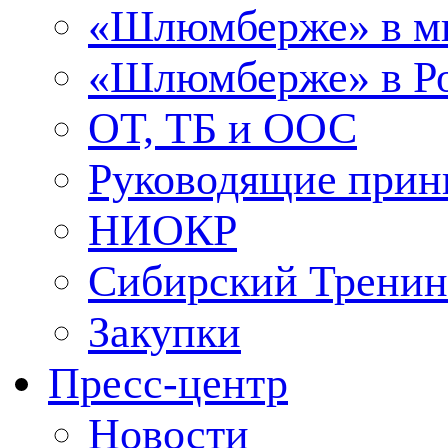
«Шлюмберже» в м
«Шлюмберже» в Ро
ОТ, ТБ и ООС
Руководящие при
НИОКР
Сибирский Тренин
Закупки
Пресс-центр
Новости