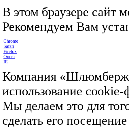
В этом браузере сайт 
Рекомендуем Вам устан
Chrome
Safari
Firefox
Opera
IE
Компания «Шлюмберже»
использование cookie-ф
Мы делаем это для тог
сделать его посещение