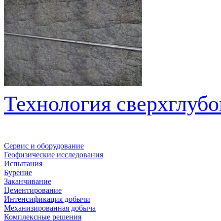
Технология сверхглубо
Сервис и оборудование
Геофизические исследования
Испытания
Бурение
Заканчивание
Цементирование
Интенсификация добычи
Механизированная добыча
Комплексные решения