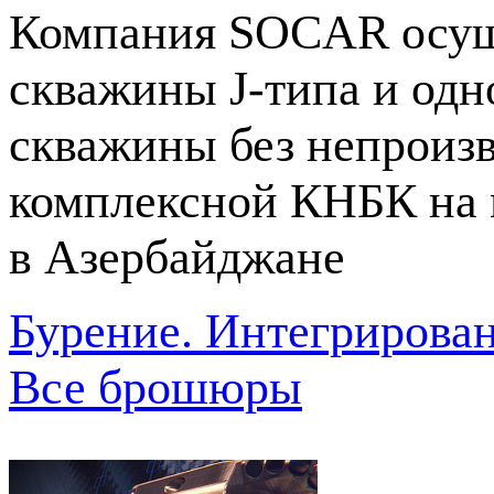
Компания SOCAR осущ
скважины
J-типа
и одн
скважины без непроиз
комплексной КНБК на
в Азербайджане
Бурение. Интегрирова
Все брошюры