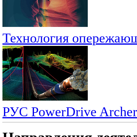
Технология опережающе
РУС PowerDrive Arche