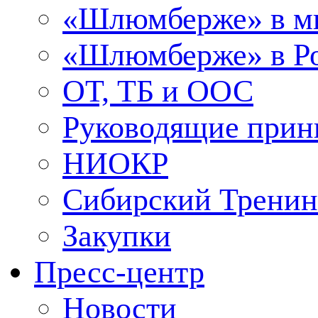
«Шлюмберже» в м
«Шлюмберже» в Ро
ОТ, ТБ и ООС
Руководящие при
НИОКР
Сибирский Тренин
Закупки
Пресс-центр
Новости