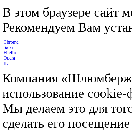
В этом браузере сайт 
Рекомендуем Вам устан
Chrome
Safari
Firefox
Opera
IE
Компания «Шлюмберже»
использование cookie-ф
Мы делаем это для тог
сделать его посещение