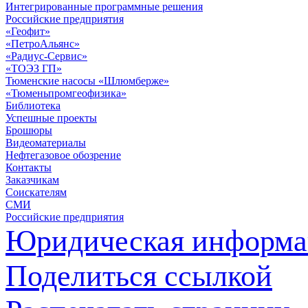
Интегрированные программные решения
Российские предприятия
«Геофит»
«ПетроАльянс»
«Радиус-Сервис»
«ТОЭЗ ГП»
Тюменские насосы «Шлюмберже»
«Тюменьпромгеофизика»
Библиотека
Успешные проекты
Брошюры
Видеоматериалы
Нефтегазовое обозрение
Контакты
Заказчикам
Соискателям
СМИ
Российские предприятия
Юридическая информа
Поделиться ссылкой