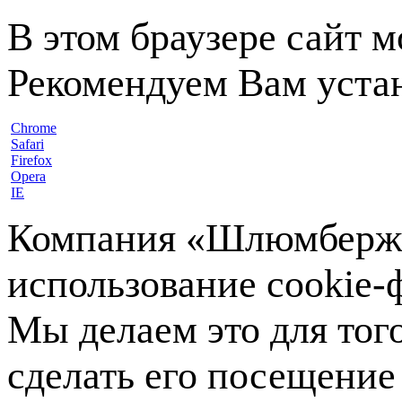
В этом браузере сайт 
Рекомендуем Вам устан
Chrome
Safari
Firefox
Opera
IE
Компания «Шлюмберже»
использование cookie-ф
Мы делаем это для тог
сделать его посещение