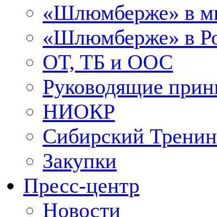
«Шлюмберже» в м
«Шлюмберже» в Ро
ОТ, ТБ и ООС
Руководящие при
НИОКР
Сибирский Тренин
Закупки
Пресс-центр
Новости