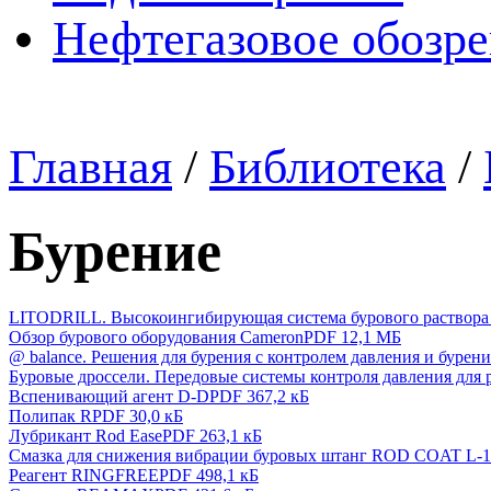
Нефтегазовое обозр
Главная
/
Библиотека
/
Бурение
LITODRILL. Высокоингибирующая система бурового раствора
Обзор бурового оборудования Cameron
PDF 12,1 МБ
@ balance. Решения для бурения с контролем давления и бурени
Буровые дроссели. Передовые системы контроля давления для
Вспенивающий агент D-D
PDF 367,2 кБ
Полипак R
PDF 30,0 кБ
Лубрикант Rod Ease
PDF 263,1 кБ
Смазка для снижения вибрации буровых штанг ROD COAT L-1
Реагент RINGFREE
PDF 498,1 кБ