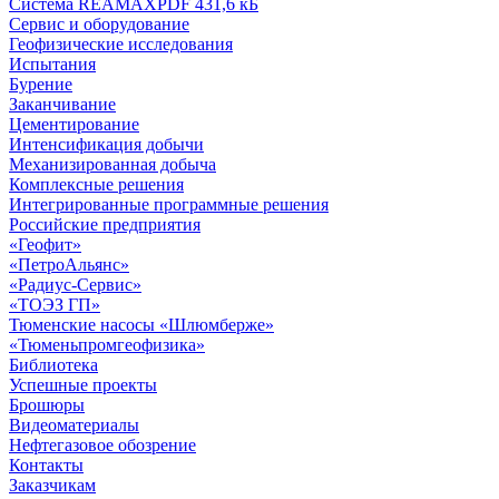
Система REAMAX
PDF 431,6 кБ
Сервис и оборудование
Геофизические исследования
Испытания
Бурение
Заканчивание
Цементирование
Интенсификация добычи
Механизированная добыча
Комплексные решения
Интегрированные программные решения
Российские предприятия
«Геофит»
«ПетроАльянс»
«Радиус-Сервис»
«ТОЭЗ ГП»
Тюменские насосы «Шлюмберже»
«Тюменьпромгеофизика»
Библиотека
Успешные проекты
Брошюры
Видеоматериалы
Нефтегазовое обозрение
Контакты
Заказчикам