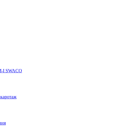
 M-I SWACO
 каротаж
ния