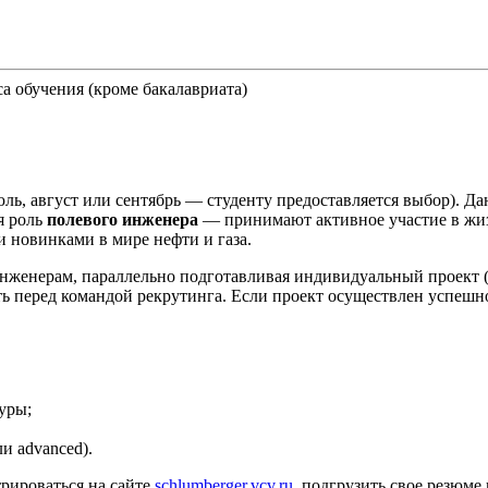
а обучения (кроме бакалавриата)
ль, август или сентябрь — студенту предоставляется выбор). Да
я роль
полевого инженера
— принимают активное участие в жиз
 новинками в мире нефти и газа.
женерам, параллельно подготавливая индивидуальный проект (
ь перед командой рекрутинга. Если проект осуществлен успешно
уры;
и advanced).
трироваться на сайте
schlumberger.vcv.ru
, подгрузить свое резюме 