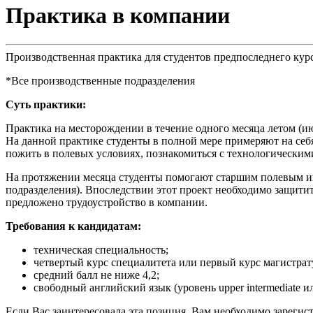
Практика в компании
Производственная практика для студентов предпоследнего курс
*Все производственные подразделения
Суть практики:
Практика на месторождении в течение одного месяца летом (ию
На данной практике студенты в полной мере примеряют на себ
пожить в полевых условиях, познакомиться с технологическими
На протяжении месяца студенты помогают старшим полевым ин
подразделения). Впоследствии этот проект необходимо защитит
предложено трудоустройство в компании.
Требования к кандидатам:
техническая специальность;
четвертый курс специалитета или первый курс магистрат
средний балл не ниже 4,2;
свободный английский язык (уровень upper intermediate ил
Если Вас заинтересовала эта позиция, Вам необходимо зарегис