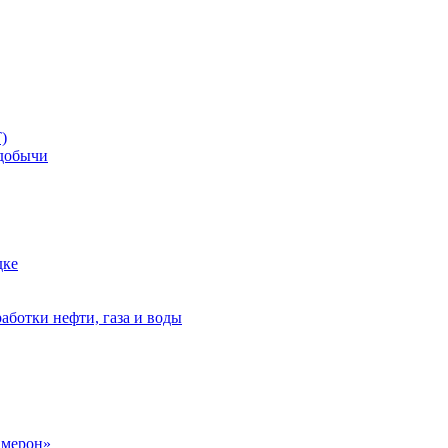
)
добычи
дке
аботки нефти, газа и воды
амерон»