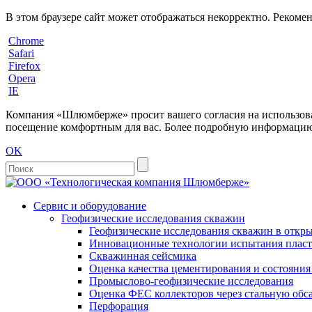
В этом браузере сайт может отображаться некорректно. Рекоме
Chrome
Safari
Firefox
Opera
IE
Компания «Шлюмберже» просит вашего согласия на использовани
посещение комфортным для вас. Более подробную информацию 
OK
Сервис и оборудование
Геофизические исследования скважин
Геофизические исследования скважин в откры
Инновационные технологии испытания пласто
Скважинная сейсмика
Оценка качества цементирования и состояни
Промыслово-геофизические исследования
Оценка ФЕС коллекторов через стальную об
Перфорация