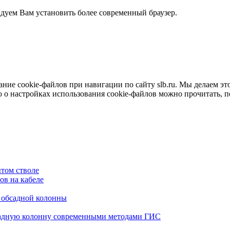
ндуем Вам установить более современный браузер.
е cookie-файлов при навигации по сайту slb.ru. Мы делаем это 
о настройках использования cookie-файлов можно прочитать, 
том стволе
в на кабеле
я обсадной колонны
садную колонну современными методами ГИС