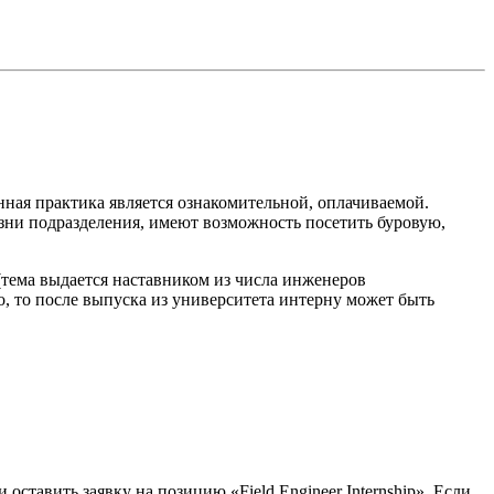
нная практика является ознакомительной, оплачиваемой.
ни подразделения, имеют возможность посетить буровую,
тема выдается наставником из числа инженеров
, то после выпуска из университета интерну может быть
и оставить заявку на позицию «Field Engineer Internship». Если