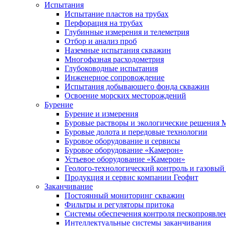
Испытания
Испытание пластов на трубах
Перфорация на трубах
Глубинные измерения и телеметрия
Отбор и анализ проб
Наземные испытания скважин
Многофазная расходометрия
Глубоководные испытания
Инженерное сопровождение
Испытания добывающего фонда скважин
Освоение морских месторождений
Бурение
Бурение и измерения
Буровые растворы и экологические решения
Буровые долота и передовые технологии
Буровое оборудование и сервисы
Буровое оборудование «Камерон»
Устьевое оборудование «Камерон»
Геолого-технологический контроль и газовый
Продукция и сервис компании Геофит
Заканчивание
Постоянный мониторинг скважин
Фильтры и регуляторы притока
Cистемы обеспечения контроля пескопроявле
Интеллектуальные системы заканчивания