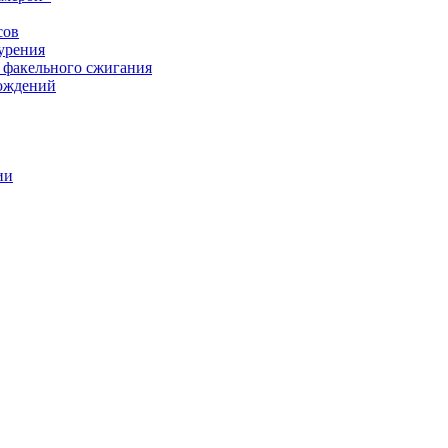
сов
урения
 факельного сжигания
рождений
ии