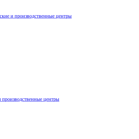
еские и производственные центры
 и производственные центры