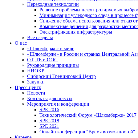
Переходные технологии
Решение проблемы неконтролируемых выбро
Минимизация углеродного следа в процессе б
Снижение объема использования или отказ от
Комплексные решения для разработки место
Электрификация инфраструктуры
Все разделы
О нас
«Шлюмберже» в мире
«Шлюмберже» в России и странах Центральной Аз
ОТ, ТБ и ООС
Руководящие принципы
НИОКР
Сибирский Тренинговый Центр
Закупки
Пресс-центр
Новости
Контакты для прессы
Мероприятия и конференции
SPE 2016
Технологический Форум «Шлюмберже» 2017
SPE 2018
SPE 2021
Онлайн конференция "Время возможностей"
Карьера