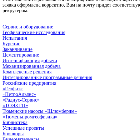
заявка оформлена корректно, Вам на почту придет соответс
рекрутером.
Сервис и оборудование
Геофизические исследования
Испытания
Бурение
Заканчивание
Цементирование
Интенсификация добычи
Механизированная добыча
Комплексные решения
Интегрированные программные решения
Российские предприятия
«Геофит»
«ПетроАльянс»
«Радиус-Сервис»
«ТОЭЗ ГП»
Тюменские насосы «Шлюмберже»
«Тюменьпромгеофизика»
Библиотека
Успешные проекты
Брошюры
Видеоматериалы