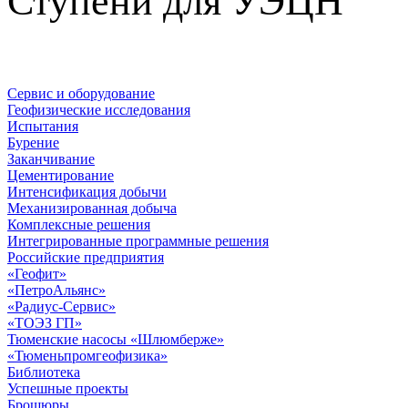
Ступени для УЭЦН
Сервис и оборудование
Геофизические исследования
Испытания
Бурение
Заканчивание
Цементирование
Интенсификация добычи
Механизированная добыча
Комплексные решения
Интегрированные программные решения
Российские предприятия
«Геофит»
«ПетроАльянс»
«Радиус-Сервис»
«ТОЭЗ ГП»
Тюменские насосы «Шлюмберже»
«Тюменьпромгеофизика»
Библиотека
Успешные проекты
Брошюры