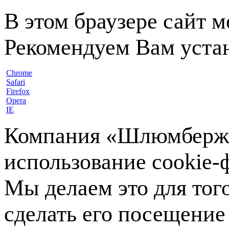
В этом браузере сайт 
Рекомендуем Вам устан
Chrome
Safari
Firefox
Opera
IE
Компания «Шлюмберже»
использование cookie-ф
Мы делаем это для тог
сделать его посещение