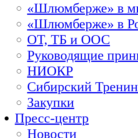
«Шлюмберже» в м
«Шлюмберже» в Ро
ОТ, ТБ и ООС
Руководящие при
НИОКР
Сибирский Тренин
Закупки
Пресс-центр
Новости