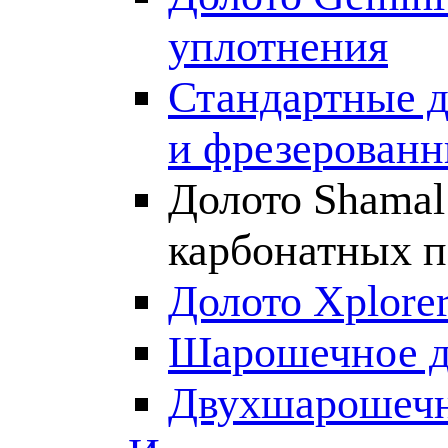
уплотнения
Стандартные д
и фрезерован
Долото Shamal
карбонатных п
Долото Xplore
Шарошечное д
Двухшарошечн