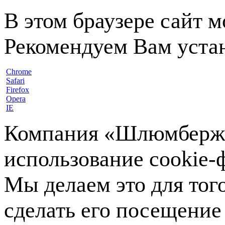
В этом браузере сайт 
Рекомендуем Вам устан
Chrome
Safari
Firefox
Opera
IE
Компания «Шлюмберже»
использование cookie-ф
Мы делаем это для тог
сделать его посещение