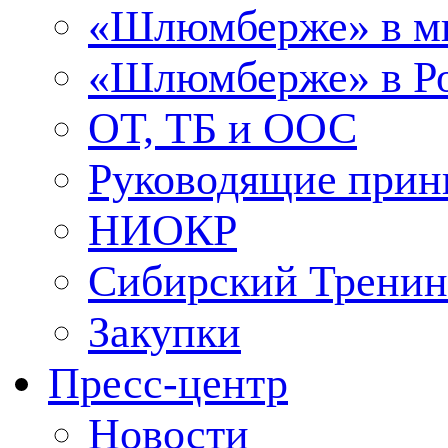
«Шлюмберже» в м
«Шлюмберже» в Ро
ОТ, ТБ и ООС
Руководящие при
НИОКР
Сибирский Тренин
Закупки
Пресс-центр
Новости