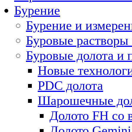
Бурение
Бурение и измерен
Буровые растворы
Буровые долота и 
Новые технолог
PDC долота
Шарошечные до
Долото FH со 
Долото Gemini