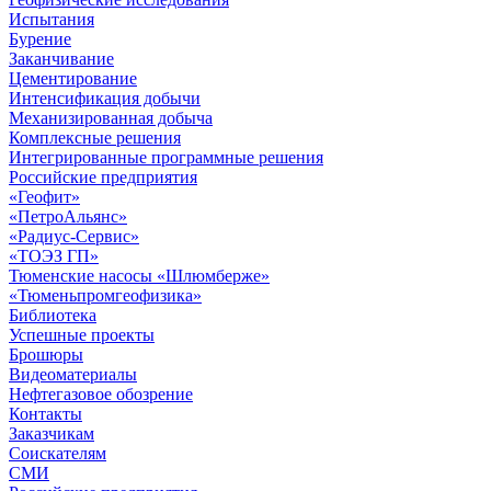
Испытания
Бурение
Заканчивание
Цементирование
Интенсификация добычи
Механизированная добыча
Комплексные решения
Интегрированные программные решения
Российские предприятия
«Геофит»
«ПетроАльянс»
«Радиус-Сервис»
«ТОЭЗ ГП»
Тюменские насосы «Шлюмберже»
«Тюменьпромгеофизика»
Библиотека
Успешные проекты
Брошюры
Видеоматериалы
Нефтегазовое обозрение
Контакты
Заказчикам
Соискателям
СМИ