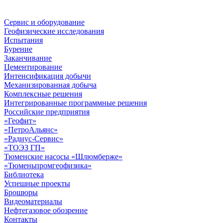
Сервис и оборудование
Геофизические исследования
Испытания
Бурение
Заканчивание
Цементирование
Интенсификация добычи
Механизированная добыча
Комплексные решения
Интегрированные программные решения
Российские предприятия
«Геофит»
«ПетроАльянс»
«Радиус-Сервис»
«ТОЭЗ ГП»
Тюменские насосы «Шлюмберже»
«Тюменьпромгеофизика»
Библиотека
Успешные проекты
Брошюры
Видеоматериалы
Нефтегазовое обозрение
Контакты