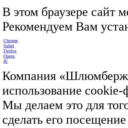
В этом браузере сайт 
Рекомендуем Вам устан
Chrome
Safari
Firefox
Opera
IE
Компания «Шлюмберже»
использование cookie-ф
Мы делаем это для тог
сделать его посещение