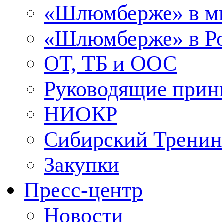
«Шлюмберже» в м
«Шлюмберже» в Ро
ОТ, ТБ и ООС
Руководящие при
НИОКР
Сибирский Тренин
Закупки
Пресс-центр
Новости