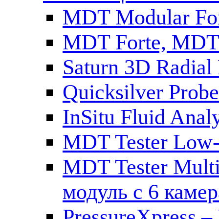
MDT Modular For
MDT Forte, MDT
Saturn 3D Radial
Quicksilver Pro
InSitu Fluid An
MDT Tester Low-
MDT Tester Mult
модуль с 6 каме
PressureXpress – 