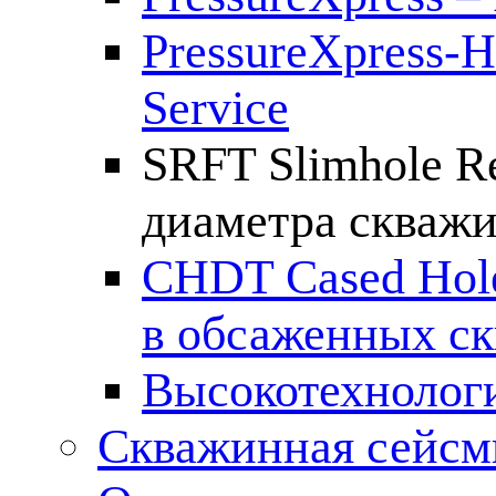
PressureXpress-H
Service
SRFT Slimhole Re
диаметра скваж
CHDT Cased Hol
в обсаженных с
Высокотехнолог
Скважинная сейсм