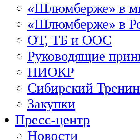
«Шлюмберже» в м
«Шлюмберже» в Ро
ОТ, ТБ и ООС
Руководящие при
НИОКР
Сибирский Тренин
Закупки
Пресс-центр
Новости