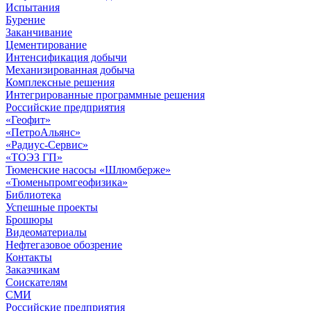
Испытания
Бурение
Заканчивание
Цементирование
Интенсификация добычи
Механизированная добыча
Комплексные решения
Интегрированные программные решения
Российские предприятия
«Геофит»
«ПетроАльянс»
«Радиус-Сервис»
«ТОЭЗ ГП»
Тюменские насосы «Шлюмберже»
«Тюменьпромгеофизика»
Библиотека
Успешные проекты
Брошюры
Видеоматериалы
Нефтегазовое обозрение
Контакты
Заказчикам
Соискателям
СМИ
Российские предприятия