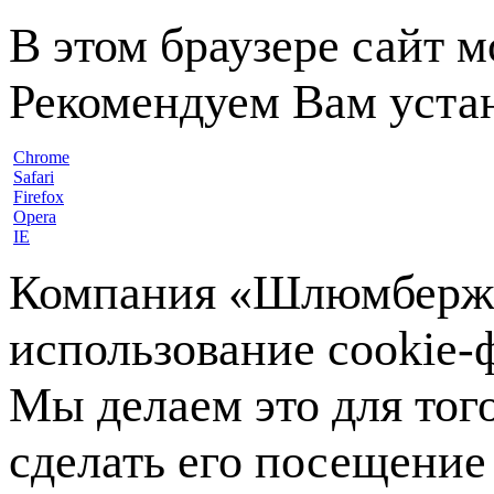
В этом браузере сайт 
Рекомендуем Вам устан
Chrome
Safari
Firefox
Opera
IE
Компания «Шлюмберже»
использование cookie-ф
Мы делаем это для тог
сделать его посещение