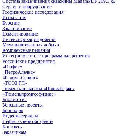
Система заканчивания скважины Manarа
PDF 209,1 кБ
Сервис и оборудование
Геофизические исследования
Испытания
Бурение
Заканчивание
Цементирование
Интенсификация добычи
Механизированная добыча
Комплексные решения
Интегрированные программные решения
Российские предприятия
«Геофит»
«ПетроАльянс»
«Радиус-Сервис»
«ТОЭЗ ГП»
Тюменские насосы «Шлюмберже»
«Тюменьпромгеофизика»
Библиотека
Успешные проекты
Брошюры
Видеоматериалы
Нефтегазовое обозрение
Контакты
Заказчикам