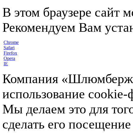
В этом браузере сайт 
Рекомендуем Вам устан
Chrome
Safari
Firefox
Opera
IE
Компания «Шлюмберже»
использование cookie-ф
Мы делаем это для тог
сделать его посещение