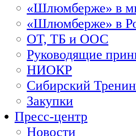
«Шлюмберже» в м
«Шлюмберже» в Ро
ОТ, ТБ и ООС
Руководящие при
НИОКР
Сибирский Тренин
Закупки
Пресс-центр
Новости