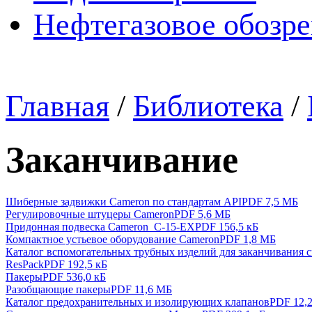
Нефтегазовое обозр
Главная
/
Библиотека
/
Заканчивание
Шиберные задвижки Cameron по стандартам API
PDF 7,5 МБ
Регулировочные штуцеры Cameron
PDF 5,6 МБ
Придонная подвеска Cameron_C-15-EX
PDF 156,5 кБ
Компактное устьевое оборудование Cameron
PDF 1,8 МБ
Каталог вспомогательных трубных изделий для заканчивания 
ResPack
PDF 192,5 кБ
Пакеры
PDF 536,0 кБ
Разобщающие пакеры
PDF 11,6 МБ
Каталог предохранительных и изолирующих клапанов
PDF 12,