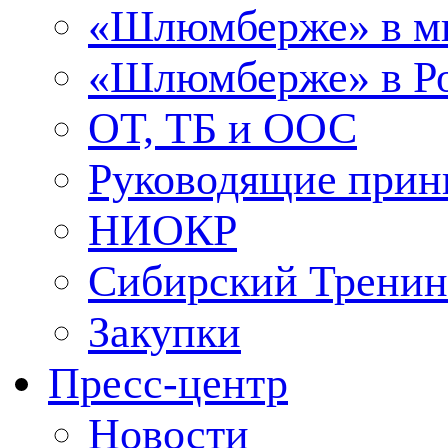
«Шлюмберже» в м
«Шлюмберже» в Ро
ОТ, ТБ и ООС
Руководящие при
НИОКР
Сибирский Тренин
Закупки
Пресс-центр
Новости