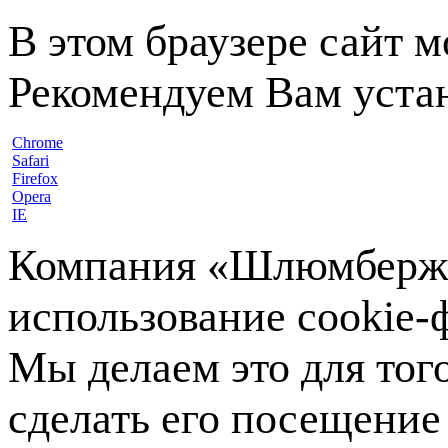
В этом браузере сайт 
Рекомендуем Вам устан
Chrome
Safari
Firefox
Opera
IE
Компания «Шлюмберже»
использование cookie-ф
Мы делаем это для тог
сделать его посещение