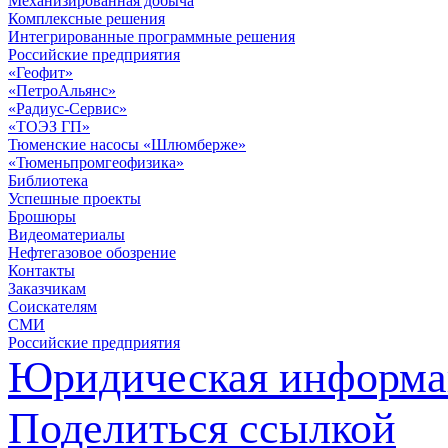
Механизированная добыча
Комплексные решения
Интегрированные программные решения
Российские предприятия
«Геофит»
«ПетроАльянс»
«Радиус-Сервис»
«ТОЭЗ ГП»
Тюменские насосы «Шлюмберже»
«Тюменьпромгеофизика»
Библиотека
Успешные проекты
Брошюры
Видеоматериалы
Нефтегазовое обозрение
Контакты
Заказчикам
Соискателям
СМИ
Российские предприятия
Юридическая информа
Поделиться ссылкой