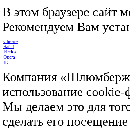
В этом браузере сайт 
Рекомендуем Вам устан
Chrome
Safari
Firefox
Opera
IE
Компания «Шлюмберже»
использование cookie-ф
Мы делаем это для тог
сделать его посещение