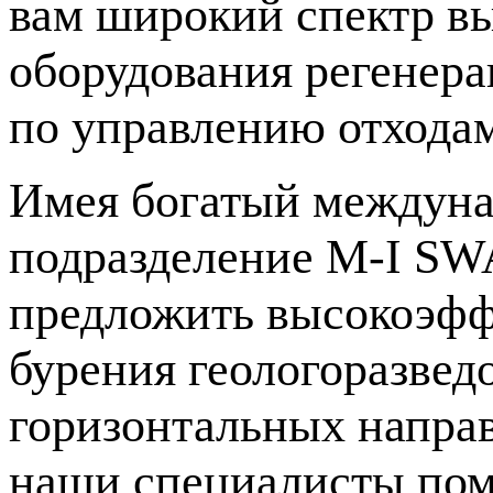
вам широкий спектр в
оборудования регенера
по управлению отходам
Имея богатый междуна
подразделение
M-I
SWA
предложить высокоэфф
бурения геологоразвед
горизонтальных напра
наши специалисты пом