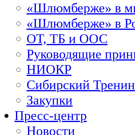
«Шлюмберже» в м
«Шлюмберже» в Ро
ОТ, ТБ и ООС
Руководящие при
НИОКР
Сибирский Тренин
Закупки
Пресс-центр
Новости