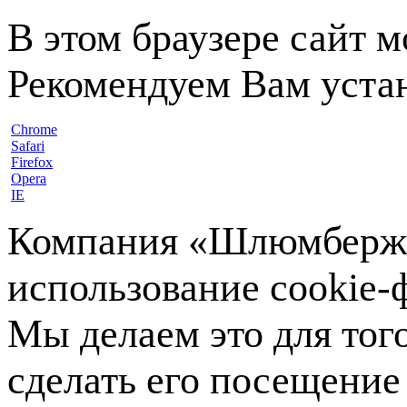
В этом браузере сайт 
Рекомендуем Вам устан
Chrome
Safari
Firefox
Opera
IE
Компания «Шлюмберже»
использование cookie-ф
Мы делаем это для тог
сделать его посещение