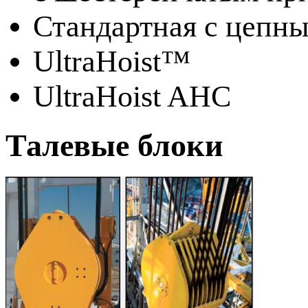
Стандартная с цепн
UltraHoist™
UltraHoist AHC
Талевые блоки