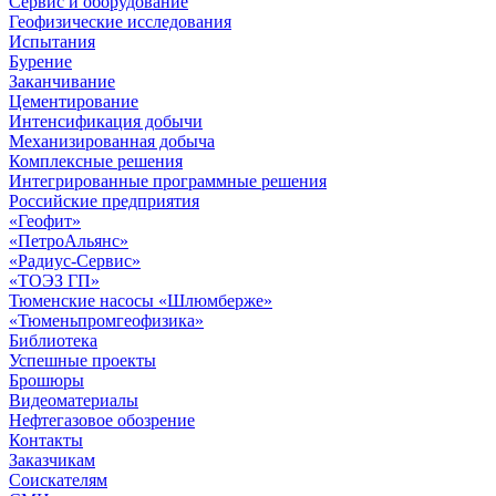
Сервис и оборудование
Геофизические исследования
Испытания
Бурение
Заканчивание
Цементирование
Интенсификация добычи
Механизированная добыча
Комплексные решения
Интегрированные программные решения
Российские предприятия
«Геофит»
«ПетроАльянс»
«Радиус-Сервис»
«ТОЭЗ ГП»
Тюменские насосы «Шлюмберже»
«Тюменьпромгеофизика»
Библиотека
Успешные проекты
Брошюры
Видеоматериалы
Нефтегазовое обозрение
Контакты
Заказчикам
Соискателям