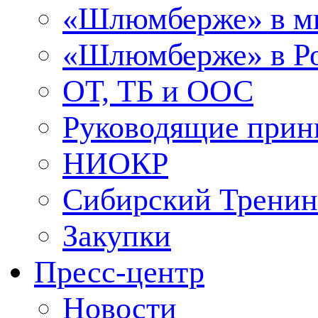
«Шлюмберже» в м
«Шлюмберже» в Ро
ОТ, ТБ и ООС
Руководящие при
НИОКР
Сибирский Тренин
Закупки
Пресс-центр
Новости