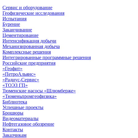
Сервис и оборудование
Геофизические исследования
Испытания
Бурение
Заканчивание
Цементирование
Интенсификация добычи
Механизированная добыча
Комплексные решения
Интегрированные программные решения
Российские предприятия
«Геофит»
«ПетроАльянс»
«Радиус-Сервис»
«ТОЭЗ ГП»
Тюменские насосы «Шлюмберже»
«Тюменьпромгеофизика»
Библиотека
Успешные проекты
Брошюры
Видеоматериалы
Нефтегазовое обозрение
Контакты
Заказчикам