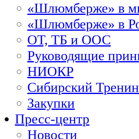
«Шлюмберже» в м
«Шлюмберже» в Ро
ОТ, ТБ и ООС
Руководящие при
НИОКР
Сибирский Тренин
Закупки
Пресс-центр
Новости