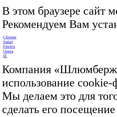
В этом браузере сайт 
Рекомендуем Вам устан
Chrome
Safari
Firefox
Opera
IE
Компания «Шлюмберже»
использование cookie-ф
Мы делаем это для тог
сделать его посещение