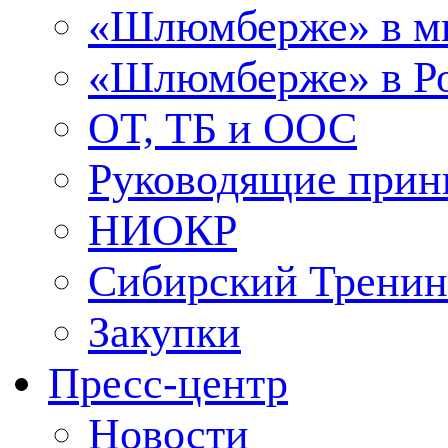
«Шлюмберже» в м
«Шлюмберже» в Ро
ОТ, ТБ и ООС
Руководящие при
НИОКР
Сибирский Тренин
Закупки
Пресс-центр
Новости