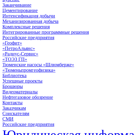
Заканчивание
Цементирование
Интенсификация добычи
Механизированная добыча
Комплексные решения
Интегрированные программные решения
Российские предприятия
«Геофит»
«ПетроАльянс»
«Радиус-Сервис»
«ТОЭЗ ГП»
Тюменские насосы «Шлюмберже»
«Тюменьпромгеофизика»
Библиотека
Успешные проекты
Брошюры
Видеоматериалы
Нефтегазовое обозрение
Контакты
Заказчикам
Соискателям
СМИ
Российские предприятия
Юридическая информа