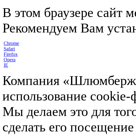
В этом браузере сайт 
Рекомендуем Вам устан
Chrome
Safari
Firefox
Opera
IE
Компания «Шлюмберже»
использование cookie-ф
Мы делаем это для тог
сделать его посещение