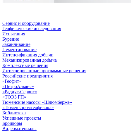
Сервис и оборудование
Геофизические исследования
Испытания
Бурение
Заканчивание
Цементирование
Интенсификация добычи
Механизированная добыча
Комплексные решения
Интегрированные программные решения
Российские предприятия
«Геофит»
«ПетроАльянс»
«Радиус-Сервис»
«ТОЭЗ ГП»
Тюменские насосы «Шлюмберже»
«Тюменьпромгеофизика»
Библиотека
Успешные проекты
Брошюры
Видеоматериалы