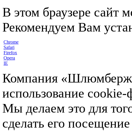
В этом браузере сайт 
Рекомендуем Вам устан
Chrome
Safari
Firefox
Opera
IE
Компания «Шлюмберже»
использование cookie-ф
Мы делаем это для тог
сделать его посещение