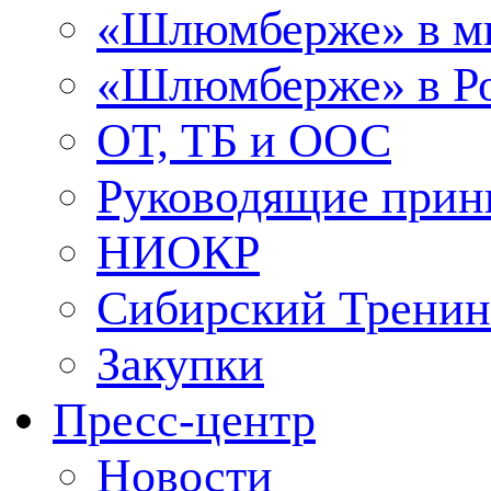
«Шлюмберже» в м
«Шлюмберже» в Ро
ОТ, ТБ и ООС
Руководящие при
НИОКР
Сибирский Тренин
Закупки
Пресс-центр
Новости