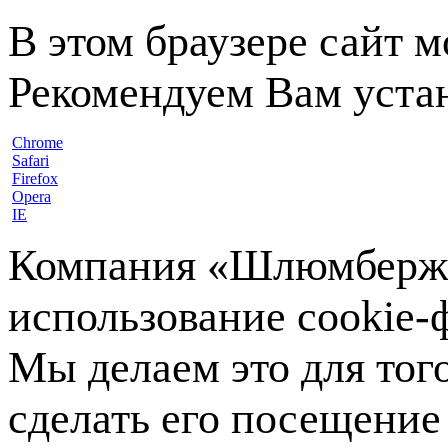
В этом браузере сайт 
Рекомендуем Вам устан
Chrome
Safari
Firefox
Opera
IE
Компания «Шлюмберже»
использование cookie-ф
Мы делаем это для тог
сделать его посещение