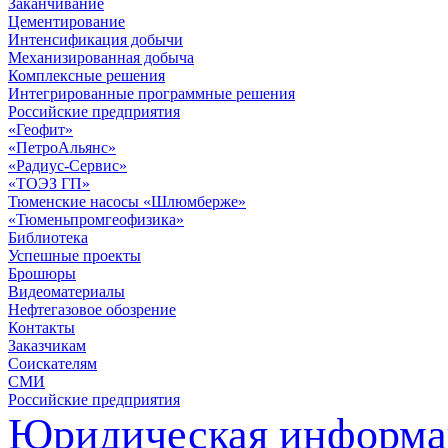
Заканчивание
Цементирование
Интенсификация добычи
Механизированная добыча
Комплексные решения
Интегрированные программные решения
Российские предприятия
«Геофит»
«ПетроАльянс»
«Радиус-Сервис»
«ТОЭЗ ГП»
Тюменские насосы «Шлюмберже»
«Тюменьпромгеофизика»
Библиотека
Успешные проекты
Брошюры
Видеоматериалы
Нефтегазовое обозрение
Контакты
Заказчикам
Соискателям
СМИ
Российские предприятия
Юридическая информа