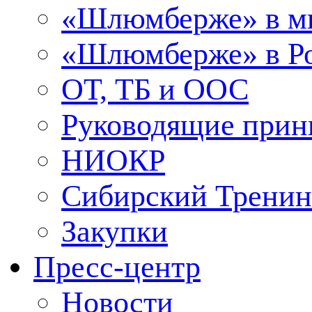
«Шлюмберже» в м
«Шлюмберже» в Ро
ОТ, ТБ и ООС
Руководящие при
НИОКР
Сибирский Тренин
Закупки
Пресс-центр
Новости