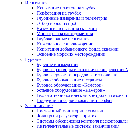
Испытания
Испытание пластов на трубах
Перфорация на трубах
Глубинные измерения и телеметрия
Отбор и анализ проб
Наземные испытания скважин
Многофазная расходометрия
Глубоководные испытания
Инженерное сопровождение
Испытания добывающего фонда скважин
Освоение морских месторождений
Бурение
Бурение и измерения
Буровые растворы и экологические решения
Буровые долота и передовые технологии
Буровое оборудование и сервисы
Буровое оборудование «Камерон»
Устьевое оборудование «Камерон»
Геолого-технологический контроль и газовый
Продукция и сервис компании Геофит
Заканчивание
Постоянный мониторинг скважин
Фильтры и регуляторы притока
Cистемы обеспечения контроля пескопроявле
Интеллектуальные системы заканчивания