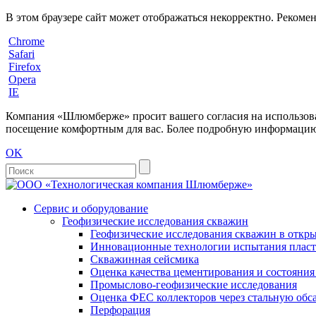
В этом браузере сайт может отображаться некорректно. Рекоме
Chrome
Safari
Firefox
Opera
IE
Компания «Шлюмберже» просит вашего согласия на использовани
посещение комфортным для вас. Более подробную информацию 
OK
Сервис и оборудование
Геофизические исследования скважин
Геофизические исследования скважин в откры
Инновационные технологии испытания пласто
Скважинная сейсмика
Оценка качества цементирования и состояни
Промыслово-геофизические исследования
Оценка ФЕС коллекторов через стальную об
Перфорация