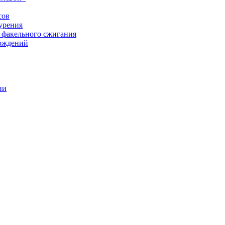
сов
урения
 факельного сжигания
рождений
ии