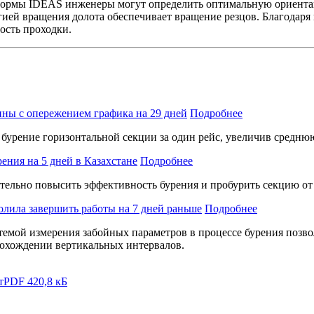
ормы IDEAS инженеры могут определить оптимальную ориентац
гией вращения долота обеспечивает вращение резцов. Благодар
ость проходки.
ны с опережением графика на 29 дней
Подробнее
урение горизонтальной секции за один рейс, увеличив среднюю
ния на 5 дней в Казахстане
Подробнее
ельно повысить эффективность бурения и пробурить секцию от 
олила завершить работы на 7 дней раньше
Подробнее
емой измерения забойных параметров в процессе бурения позво
прохождении вертикальных интервалов.
т
PDF 420,8 кБ