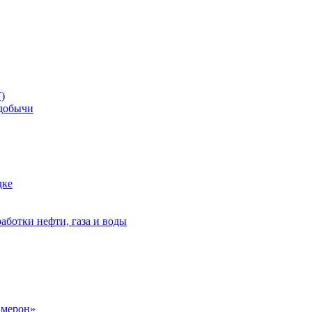
)
добычи
дке
аботки нефти, газа и воды
амерон»