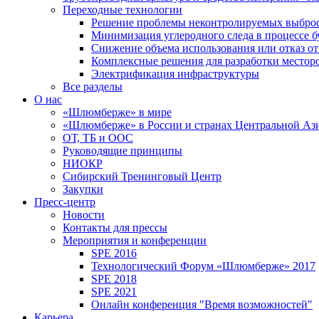
Переходные технологии
Решение проблемы неконтролируемых выбро
Минимизация углеродного следа в процессе б
Снижение объема использования или отказ от
Комплексные решения для разработки место
Электрификация инфраструктуры
Все разделы
О нас
«Шлюмберже» в мире
«Шлюмберже» в России и странах Центральной Аз
ОТ, ТБ и ООС
Руководящие принципы
НИОКР
Сибирский Тренинговый Центр
Закупки
Пресс-центр
Новости
Контакты для прессы
Мероприятия и конференции
SPE 2016
Технологический Форум «Шлюмберже» 2017
SPE 2018
SPE 2021
Онлайн конференция "Время возможностей"
Карьера