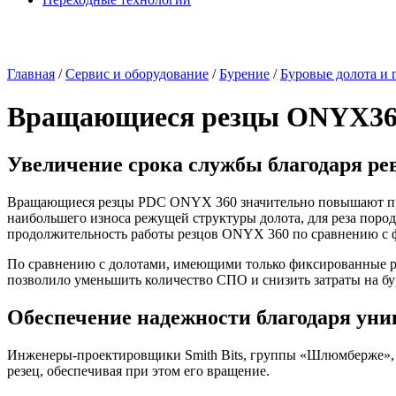
Главная
/
Сервис и оборудование
/
Бурение
/
Буровые долота и 
Вращающиеся резцы ONYX36
Увеличение срока службы благодаря р
Вращающиеся резцы PDC ONYX 360 значительно повышают про
наибольшего износа режущей структуры долота, для реза пород
продолжительность работы резцов ONYX 360 по сравнению с 
По сравнению с долотами, имеющими только фиксированные р
позволило уменьшить количество СПО и снизить затраты на бу
Обеспечение надежности благодаря ун
Инженеры-проектировщики
Smith Bits, группы «Шлюмберже»,
резец, обеспечивая при этом его вращение.