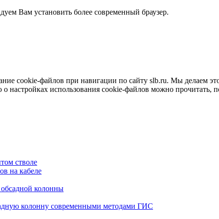
ндуем Вам установить более современный браузер.
е cookie-файлов при навигации по сайту slb.ru. Мы делаем это 
о настройках использования cookie-файлов можно прочитать, 
том стволе
в на кабеле
я обсадной колонны
садную колонну современными методами ГИС