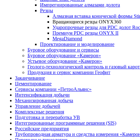
Импрегнированные алмазами долота
Резцы
Алмазная вставка конической формы Sti
Вращающиеся резцы ONYX360
Ударопрочные резцы для PDC долот Ro
Премиум PDC резцы ONYX II
MegaDiamond
Проектирование и моделирование
Буровое оборудование и сервисы
Буровое оборудование «Камерон»
Устьевое оборудование «Камерон»
Геолого-технологический контроль и газовый каро
Продукция и сервис компании Геофит
Заканчивание
Цементирование
Сервисы компании «ПетроАльянс»
Интенсификация добычи
Механизированная добыча
Управление добычей
Комплексные решения
Подготовка и переработка УВ
Интегрированные программные решения (SIS)
Российские предприятия
Трубопроводная арматура и средства измерения «Камеро
Переходные технологии