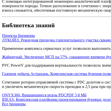
С помощью интегрированной
инженерно-аналитической
платф
поверхности породы. Точное расположение в сочетании с энер
износа снижается, обеспечивая постоянную механическую скор
Библиотека знаний
Проекты
Брошюры
ЛУКОЙЛ. Рекордная проходка горизонтального участка скважи
Применение комплекса сервисных услуг позволило выполнить б
Жайкмунай. Увеличение МСП на 57%, сокращение времени буре
РУС PowerV для поддержания вертикальности позволила значит
Газпром добыча Астрахань. Комплексная система бурения позв
Сочетание
роторно-управляемой
системы с PDC долотом и сист
и увеличить механическую скорость проходки в 2,5 раза при 
ONYX360. Вращающиеся резцы PDC
PDF 5,8 МБ
IDEAS. Комплексная платформа проектирования буровых доло
Все брошюры