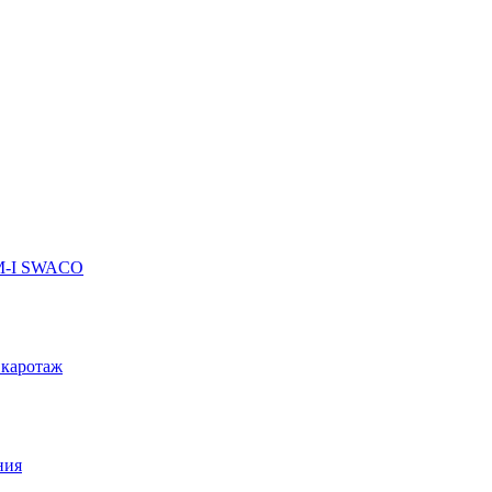
 M-I SWACO
 каротаж
ния