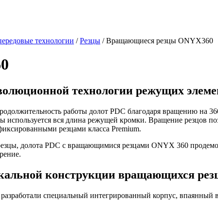
передовые технологии
/
Резцы
/
Вращающиеся резцы ONYX360
0
еволюционной технологии режущих элеме
должительность работы долот PDC благодаря вращению на 360
ы используется вся длина режущей кромки. Вращение резцов поз
фиксированными резцами класса Premium.
езцы, долота PDC с вращающимися резцами ONYX 360 продемон
рение.
икальной конструкции вращающихся рез
 разработали специальный интегрированный корпус, впаянный в