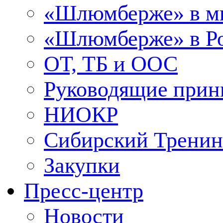
«Шлюмберже» в м
«Шлюмберже» в Ро
ОТ, ТБ и ООС
Руководящие при
НИОКР
Сибирский Тренин
Закупки
Пресс-центр
Новости