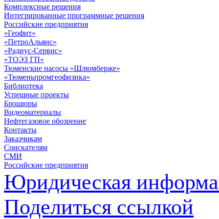
Комплексные решения
Интегрированные программные решения
Российские предприятия
«Геофит»
«ПетроАльянс»
«Радиус-Сервис»
«ТОЭЗ ГП»
Тюменские насосы «Шлюмберже»
«Тюменьпромгеофизика»
Библиотека
Успешные проекты
Брошюры
Видеоматериалы
Нефтегазовое обозрение
Контакты
Заказчикам
Соискателям
СМИ
Российские предприятия
Юридическая информа
Поделиться ссылкой