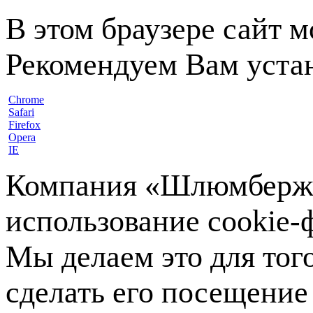
В этом браузере сайт 
Рекомендуем Вам устан
Chrome
Safari
Firefox
Opera
IE
Компания «Шлюмберже»
использование cookie-ф
Мы делаем это для тог
сделать его посещение