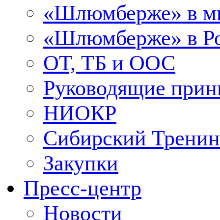
«Шлюмберже» в м
«Шлюмберже» в Ро
ОТ, ТБ и ООС
Руководящие при
НИОКР
Сибирский Тренин
Закупки
Пресс-центр
Новости