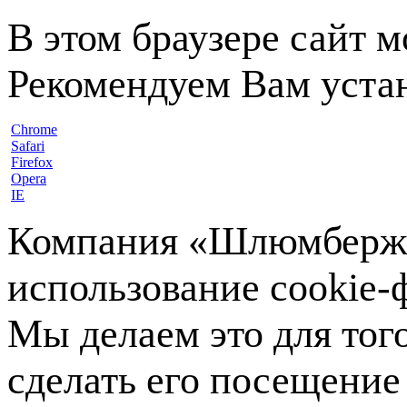
В этом браузере сайт 
Рекомендуем Вам устан
Chrome
Safari
Firefox
Opera
IE
Компания «Шлюмберже»
использование cookie-ф
Мы делаем это для тог
сделать его посещение