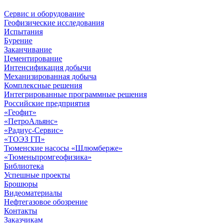
Сервис и оборудование
Геофизические исследования
Испытания
Бурение
Заканчивание
Цементирование
Интенсификация добычи
Механизированная добыча
Комплексные решения
Интегрированные программные решения
Российские предприятия
«Геофит»
«ПетроАльянс»
«Радиус-Сервис»
«ТОЭЗ ГП»
Тюменские насосы «Шлюмберже»
«Тюменьпромгеофизика»
Библиотека
Успешные проекты
Брошюры
Видеоматериалы
Нефтегазовое обозрение
Контакты
Заказчикам