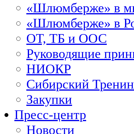
«Шлюмберже» в м
«Шлюмберже» в Ро
ОТ, ТБ и ООС
Руководящие при
НИОКР
Сибирский Тренин
Закупки
Пресс-центр
Новости