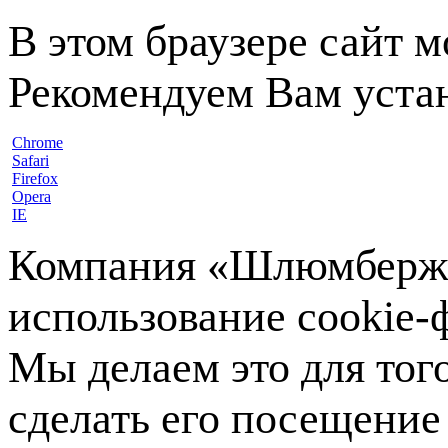
В этом браузере сайт 
Рекомендуем Вам устан
Chrome
Safari
Firefox
Opera
IE
Компания «Шлюмберже»
использование cookie-ф
Мы делаем это для тог
сделать его посещение