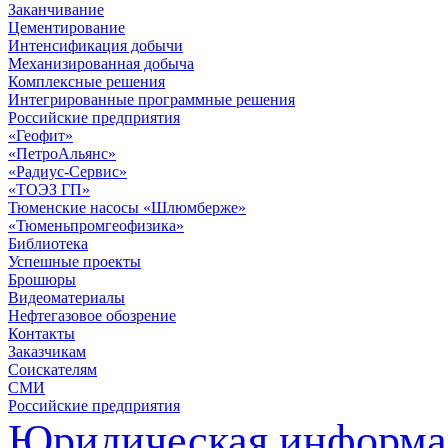
Заканчивание
Цементирование
Интенсификация добычи
Механизированная добыча
Комплексные решения
Интегрированные программные решения
Российские предприятия
«Геофит»
«ПетроАльянс»
«Радиус-Сервис»
«ТОЭЗ ГП»
Тюменские насосы «Шлюмберже»
«Тюменьпромгеофизика»
Библиотека
Успешные проекты
Брошюры
Видеоматериалы
Нефтегазовое обозрение
Контакты
Заказчикам
Соискателям
СМИ
Российские предприятия
Юридическая информа